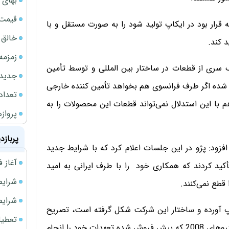
بهای 
قیمت نف
قرار بود در ایکاپ تولید شود را به صورت مستقل و با
خالق ChatGPT زیر ذره‌بین وزارت دادگستری آمر
د کند.
زمزمه
وزیر صنعت با اعلام اینکه در محصولات تندر90 یک سری از قطعات در ساختار بین المللی و توسط تأمین
جدیدتر
شده اگر طرف فرانسوی هم بخواهد تأمین کننده خارجی
تعداد
با این استدلال نمی‌تواند قطعات این محصولات را به
پروازهای 
پربازد
فزود: پژو در این جلسات اعلام کرد که با شرایط جدید
آغاز فروش فوری 
 تأکید کردند که همکاری خود را با طرف ایرانی به امید
شرایط فروش 
طع نمی‌کنند.
شرایط فرو
اپ آورده و ساختار این شرکت شکل گرفته است، تصریح
تعطیلی ادا
کرد: پژو باید در تأمین قطعات و خدمات پس از فروش خودروهای 2008 که پیش فروش شده تعهدات خود را انجام