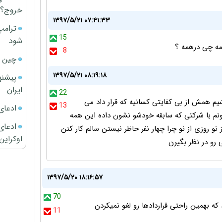
خروج؟
۱۳۹۷/۵/۲۱ ۰۷:۴۱:۳۳
ترامپ
15
شود
مه چی درهمه ؟
8
چین ا
۱۳۹۷/۵/۲۱ ۰۸:۱۹:۱۸
پیشنه
ایران
22
شیم همش از بی کفایتی کسانیه که قرار داد می
13
ادعای
ونم با شرکتی که سابقه خودشو نشون داده این همه
ادعای 
از نو روزی از نو چرا چهار نفر حاظر نیستن سالم کار کنن
اوکراین
 رو در نظر بگیرن
۱۳۹۷/۵/۲۰ ۱۸:۱۶:۵۷
70
ه بهمین راحتی قراردادها رو لغو نمیکردن
11