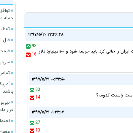
توافق
حمله به
تعطیل
۱۳۹۷/۵/۲۰ ۲۲:۴۶:۴۸
قبل ا
93
قیمت آپار
همچنین عراقی که سالها از مواهب ایران استفاده کرد و پشت ایران را خالی کرد باید جریمه شود و ۱۱۰۰میلیارد دلار
16
سی‌ان
تماس 
۱۳۹۷/۵/۲۱ ۰۰:۳۲:۵۰
آمریک
30
باشند
! دست راستت کدومه؟
14
قرار داد
۱۳۹۷/۵/۲۱ ۰۱:۴۲:۱۷
احتما
27
10
معمای