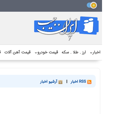
اخبار
⌄
ارز . طلا . سکه
قیمت خودرو
⌄
قیمت آهن آلات
ق
RSS اخبار
|
آرشیو اخبار