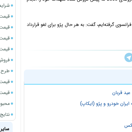
شرایط
قیمت سک
 فرانسوی گرفته‌ایم، گفت: به هر حال پژو برای لغو قرارداد
قیمت ج
قیمت سکه
قیمت سک
فروش فور
طرح ج
قیمت سک
قیمت سک
ید قربان
محبوب
نتایج
سایر 