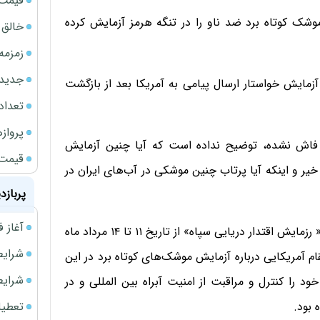
قیمت نف
وشک کوتاه برد ضد ناو را در تنگه هرمز آزمایش کرده
خالق ChatGPT زیر ذره‌بین وزارت دادگستری آمر
زمزمه
جدیدتر
زمایش خواستار ارسال پیامی به آمریکا بعد از بازگشت
تعداد
پروازهای 
رز فاش نشده، توضیح نداده است که آیا چنین آزمایش
قیمت سکه
یر و اینکه آیا پرتاب چنین موشکی در آب‌های ایران در
پربازد
آغاز فروش فوری 
شش روز پیش سپاه پاسداران ایران انجام مانوری با عنوان « رزمایش اقتدار دریایی سپاه» از تاریخ ۱۱ تا ۱۴ مرداد ماه
شرایط فروش 
ام آمریکایی درباره آزمایش موشک‌های کوتاه برد در این
شرایط فرو
ود را کنترل و مراقبت از امنیت آبراه بین المللی و در
تعطیلی ادا
 بود.