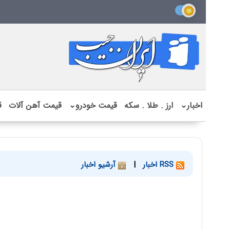
اخبار
⌄
ارز . طلا . سکه
قیمت خودرو
⌄
قیمت آهن آلات
ق
RSS اخبار
|
آرشیو اخبار