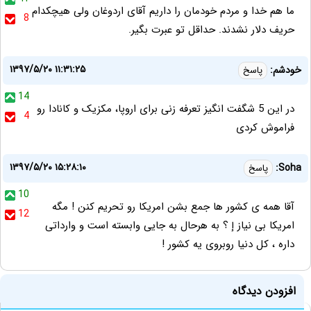
ما هم خدا و مردم خودمان را داریم آقای اردوغان ولی هیچکدام
8
حریف دلار نشدند. حداقل تو عبرت بگیر.
۱۳۹۷/۵/۲۰ ۱۱:۳۱:۲۵
خودشم:
پاسخ
14
در این 5 شگفت انگیز تعرفه زنی برای اروپا، مکزیک و کانادا رو
4
فراموش کردی
۱۳۹۷/۵/۲۰ ۱۵:۲۸:۱۰
Soha:
پاسخ
10
آقا همه ی کشور ها جمع بشن امریکا رو تحریم کنن ! مگه
12
امریکا بی نیاز إ ؟ به هرحال به جایی وابسته است و وارداتی
داره ، کل دنیا روبروی یه کشور !
افزودن دیدگاه