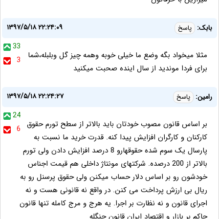
۱۳۹۷/۵/۱۸ ۲۲:۲۴:۰۹
بابک:
پاسخ
33
مثلا میخواد بگه وضع ما خیلی خوبه وهمه چیز گل وبلبله،شما
3
برای فردا موندید از سال اینده صحبت میکنید
۱۳۹۷/۵/۱۸ ۲۲:۲۴:۲۷
رامین:
پاسخ
24
بر اساس قانون مصوب خودتان باید بالاتر از سطح تورم حقوق
6
کارکنان و کارگران افزایش پیدا کنه. قدرت خرید ما نسبت به
پارسال یک سوم شده حقوقهارو 8 درصد افزایش دادن ولی تورم
بالاتر از 200 درصده. شرکتهای مونتاژ داخلی هم قیمت اجناس
خودشون رو بر اساس دلار حساب میکنن ولی حقوق پرسنل رو به
ریال بی ارزش پرداخت می کنن. در واقع نه قانونی هست و نه
اجرای قانون و نه نظارت بر اجرا. یه هرج و مرج کامله تنها قانون
حاکم بر بازار و اقتصاد ایران قانون جنگله