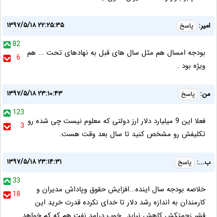
۱۳۹۷/۵/۱۸ ۲۲:۲۵:۳۵
امیر:
پاسخ
82
بودجه امسال هم مثل سال های قبل به نهادهای تحت ... هم
6
ویژه بود .
۱۳۹۷/۵/۱۸ ۲۳:۱۰:۴۳
من:
پاسخ
123
فعلا این 9 میلیارد دلار ارز دولتی که معلوم نیست چی شده رو
3
تکلیفش رو مشخص کنید تا سال بعد وقت هست.
۱۳۹۷/۵/۱۸ ۲۳:۱۴:۳۱
ب...:
پاسخ
33
خلاصه بودجه سال اینده...افزایش حقوق وپاداش مدیران و
18
کارمندان به اندازه رشد دلار تا خدای نکرده قدرت خرید این
قشر زحمتکش کاهش نیابد...خوب درامد نفت هم که کم خواهد