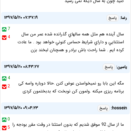
کنید چون به سال دیگه نمی رسید
۱۳۹۷/۵/۲۰ ۰۷:۳۷:۱۹
رضا:
پاسخ
7
سال آينده هم مثل همه سالهاي گذرانده شده عمر من سال
4
استثنايي و داراي شرايط حساس كنوني خواهد بود . ما عادت
كرده ايم . شما راحت باش برادر و همچنان لبخند بزن
۱۳۹۷/۵/۲۰ ۰۸:۴۳:۲۷
یاسین:
پاسخ
4
مگه این بابا رو نمیخواستن عوض کنن .حالا دوباره واسه کی
2
برنامه ریزی میکنه .ولمون کن نوبخت که بدبختمون کردی
۱۳۹۷/۵/۲۰ ۰۹:۰۴:۲۳
hossein:
پاسخ
0
ما از سال 92 موفق شدیم که بدون استثنا در وقت مقرر بودجه را
5