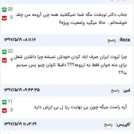
20
جناب دکتر نوبخت مگه شما نمیگفتید همه چی آرومه من چقد
3
خوشحالم... حالا میگید وضعیت ویژه!!
۱۳۹۷/۵/۱۹ ۰۸:۱۱:۱۷
Reza:
پاسخ
22
چرا ثروت ایران صرف اباد کردن خودش نمیشه.چرا داشتن شغل
4
برای منه جوان فقط یه ارزوعه؟؟؟ دقیقا تاوان چیو پس میدیم
ما؟؟
۱۳۹۷/۵/۱۹ ۰۹:۴۳:۳۵
امیر:
پاسخ
11
آره راست میگه چون بی نهایت ریا ل بی ارزش داره.
3
۱۳۹۷/۵/۱۹ ۱۱:۰۳:۲۹
کاپریس:
پاسخ