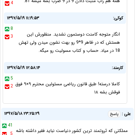
همه هم راب مثبت دادن 9 در 9 ضرب بشه میشه 81.
4
کوکی:
۱۳۹۷/۵/۱۹ ۱۱:۱۹:۵۳
8
انگار متوجه کامنت دوستمون نشدید. منظورش این
3
هستش که در ظاهر 9*9 رو بهت نشون میدن ولی تهش
18 در میاد. حساب و کتاب مسولیت رو میگه.
کارمند:
۱۳۹۷/۵/۱۹ ۱۲:۵۸:۱۴
5
کاملا درسته! طبق قانون ریاضی مسئولین محترم ۹×۹ فوق
2
فوقش بشه ۱۸
۱۳۹۷/۵/۱۸ ۲۳:۲۵:۲۹
علی :
پاسخ
41
مملکتی که ثروتمند ترین کشور دنیاست نباید فقیر داشته باشه
5