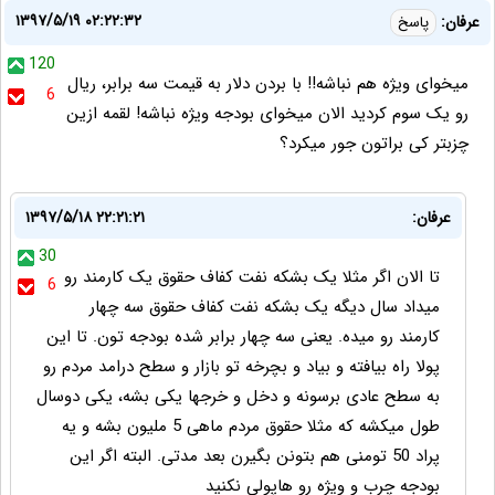
۱۳۹۷/۵/۱۹ ۰۲:۲۲:۳۲
عرفان:
پاسخ
120
میخوای ویژه هم نباشه!! با بردن دلار به قیمت سه برابر، ریال
6
رو یک سوم کردید الان میخوای بودجه ویژه نباشه! لقمه ازین
چزبتر کی براتون جور میکرد؟
عرفان:
۱۳۹۷/۵/۱۸ ۲۲:۲۱:۲۱
30
تا الان اگر مثلا یک بشکه نفت کفاف حقوق یک کارمند رو
6
میداد سال دیگه یک بشکه نفت کفاف حقوق سه چهار
کارمند رو میده. یعنی سه چهار برابر شده بودجه تون. تا این
پولا راه بیافته و بیاد و بچرخه تو بازار و سطح درامد مردم رو
به سطح عادی برسونه و دخل و خرجها یکی بشه، یکی دوسال
طول میکشه که مثلا حقوق مردم ماهی 5 ملیون بشه و یه
پراد 50 تومنی هم بتونن بگیرن بعد مدتی. البته اگر این
بودجه چرب و ویژه رو هاپولی نکنید