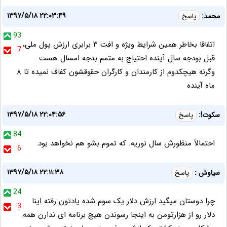
۱۳۹۷/۵/۱۸ ۲۲:۰۳:۴۹
محمد:
پاسخ
93
اتفاقا بخاطر همین شرایط ویژه و افت ۳ برابری ارزش پول ملی،
7
قبل بودجه سال آینده احتیاج به متمم بدجه امسال هست
وگرنه هیچکدوم از کارمندان و کارگران حقوقشون کفاف نمیده تا ۸
ماه آینده
۱۳۹۷/۵/۱۸ ۲۲:۰۴:۵۶
سکوت!:
پاسخ
84
احتمالاً منظورش سال نوریه. که تموم بشو هم نخواهد بود.
6
۱۳۹۷/۵/۱۸ ۲۲:۱۱:۳۸
سیاوش :
پاسخ
24
چرا دوستان میگید ارزش دلار یک سوم شده یادتون رفته اینا
3
دلار رو از هزارتومن به اینجا رسوندن هیچ برنامه ای ندارن همه