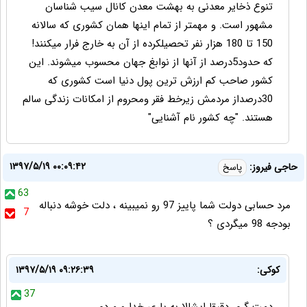
تنوع ذخایر معدنی به بهشت معدن کانال سیب شناسان
مشهور است. و مهمتر از تمام اینها همان کشوری که سالانه
150 تا 180 هزار نفر تحصیلکرده از آن به خارج فرار میکنند!
که حدود5درصد از آنها از نوابغ جهان محسوب میشوند. این
کشور صاحب کم ارزش ترین پول دنیا است کشوری که
30درصداز مردمش زیرخط فقر ومحروم از امکانات زندگی سالم
هستند. "چه کشور نام آشنایی"
۱۳۹۷/۵/۱۹ ۰۰:۰۹:۴۲
حاجی فیروز:
پاسخ
63
مرد حسابی دولت شما پاییز 97 رو نمیبینه ، دلت خوشه دنباله
7
بودجه 98 میگردی ؟
کوکی:
۱۳۹۷/۵/۱۹ ۰۹:۲۶:۳۹
37