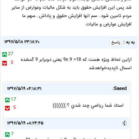
شد پس این افزایش حقوق باید به شکل مالیات وعوارض از سایر
مردم تامین شود...سم انها افزایش حقوق و پاداش...سهم ما
افزایش عوارض و مالیات
۱۳۹۷/۵/۱۸ ۲۳:۱۸:۲۰
به به :
پاسخ
27
ازاین لحاظ ویژه هست که 9x 9 =18 یعنی دوبرابر 9 گمشده
3
امسال ناپدیدخواهدشد
۱۳۹۷/۵/۱۹ ۰۴:۱۸:۳۱
Saeed:
17
استاد شما رياضي چند شدي ؟:)))))))
5
۱۳۹۷/۵/۱۹ ۰۸:۲۴:۴۵
:):
7