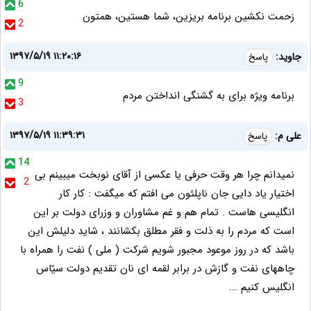
6
زحمت نکشین برنامه بریزین، شما هستین، همتون
2
۱۳۹۷/۵/۱۹ ۱۱:۲۰:۱۶
جاوید:
پاسخ
9
برنامه ویژه برای به گشنگی انداختن مردم
3
۱۳۹۷/۵/۱۹ ۱۱:۳۹:۳۱
علی م:
پاسخ
14
نمیدانم چرا هر وقت حرفی یا عکسی از آقای نوبخت میبینم بی
2
اختیار یاد دایی جان ناپلئون می افتم که میگفت : کار کار
انگلیسی هاست . تمام هم و غم مشاوران و وزرای دولت بر این
است که مردم را به ذلت و فقر مطلق بکشانند ، شاید دلیلش این
باشد که در روز موعود مجبور شویم شرکت ( ملی ) نفت را همراه با
چاههای نفت و گازش در برابر لقمه ای نان تقدیم دولت سیّاس
انگلیس کنیم ...