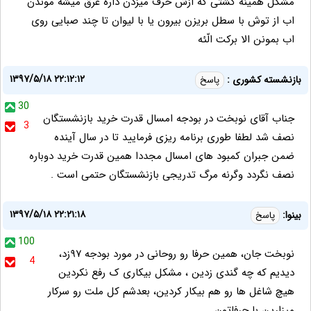
مشکل همینه کشتی که ازش حرف میزدن داره غرق میشه موندن
اب از توش با سطل بریزن بیرون یا با لیوان تا چند صبایی روی
اب بمونن الا برکت الّئه
۱۳۹۷/۵/۱۸ ۲۲:۱۲:۱۲
بازنشسته کشوری :
پاسخ
30
جناب آقای نوبخت در بودجه امسال قدرت خرید بازنشستگان
3
نصف شد لطفا طوری برنامه ریزی فرمایید تا در سال آینده
ضمن جبران کمبود های امسال مجددا همین قدرت خرید دوباره
نصف نگردد وگرنه مرگ تدریجی بازنشستگان حتمی است .
۱۳۹۷/۵/۱۸ ۲۲:۲۱:۱۸
بینوا:
پاسخ
100
نوبخت جان، همین حرفا رو روحانی در مورد بودجه ۹۷زد،
4
دیدیم که چه گندی زدین ، مشکل بیکاری ک رفع نکردین
هیچ شاغل ها رو هم بیکار کردین، بعدشم کل ملت رو سرکار
میزارین با حرفاتون