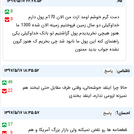
۱۳۹۷/۵/۱۷ ۲۲:۲۸:۵۴
Ali:
8
دمت گرم خوشم اومد ازت من الان 170م پول دارم
8
خداوکیلی دو سال زمین فروختیم زمینه الان شده 1300 ما
هنوز هیچی نخریدیدم پول گزاشتیم تو بانک خداوکیلی یکی
راهنمای کنه این پول ما نابود شد چی بخریم ک هنوز گرون
نشده جواب بدید ممنون
۱۳۹۷/۵/۱۷ ۱۸:۳۵:۵۲
ناشناس:
پاسخ
49
حالا چرا اینقد خوشحالی، وقتی طرف مقابل حتی لبخند هم
22
نمیزنه لزومی نداره، اینقد بخندی
۱۳۹۷/۵/۱۷ ۱۸:۳۵:۵۷
احسان1:
پاسخ
37
قطعنامه ها رو نقض نمیکنه ولی بازار بزرگ آمریکا و هم
9