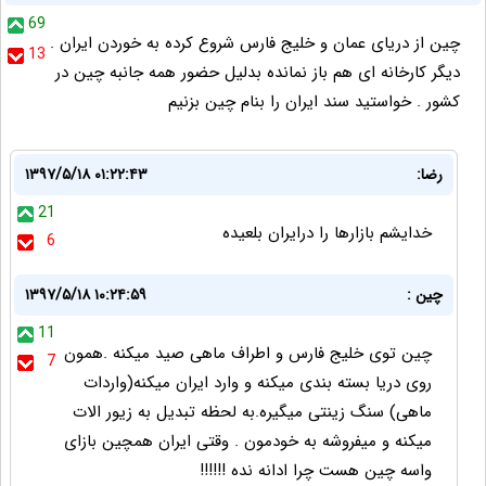
69
چین از دریای عمان و خلیج فارس شروع کرده به خوردن ایران .
13
دیگر کارخانه ای هم باز نمانده بدلیل حضور همه جانبه چین در
کشور . خواستید سند ایران را بنام چین بزنیم
رضا:
۱۳۹۷/۵/۱۸ ۰۱:۲۲:۴۳
21
خدایشم بازارها را درایران بلعیده
6
چین :
۱۳۹۷/۵/۱۸ ۱۰:۲۴:۵۹
11
چین توی خلیج فارس و اطراف ماهی صید میکنه .همون
7
روی دریا بسته بندی میکنه و وارد ایران میکنه(واردات
ماهی) سنگ زینتی میگیره.به لحظه تبدیل به زیور الات
میکنه و میفروشه به خودمون . وقتی ایران همچین بازای
واسه چین هست چرا ادانه نده !!!!!!