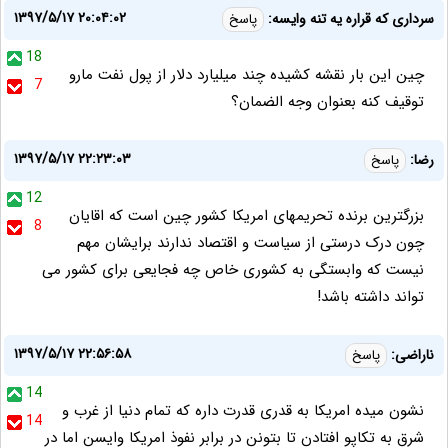
۱۳۹۷/۵/۱۷ ۲۰:۰۴:۰۲
سرداری که قراره یه تنه وایسه:
پاسخ
18
چین این بار نقشه کشیده چند میلیارد دلار از پول نفت مارو
7
توقیف کنه بعنوان وجه الضمان؟
۱۳۹۷/۵/۱۷ ۲۲:۲۳:۰۳
رضا:
پاسخ
12
بزرگترین برنده تحریمهای امریکا کشور چین است که اقایان
8
چون درک درستی از سیاست و اقتصاد ندارند برایشان مهم
نیست که وابستگی به کشوری خاص چه فجایعی برای کشور می
تواند داشته باشد!
۱۳۹۷/۵/۱۷ ۲۲:۵۶:۵۸
ناراضی:
پاسخ
14
نشون میده امریکا به قدری قدرت داره که تمام دنیا از غرب و
14
شرق به تکاپو افتادن تا بتونن در برابر نفوذ امریکا وایسن اما در