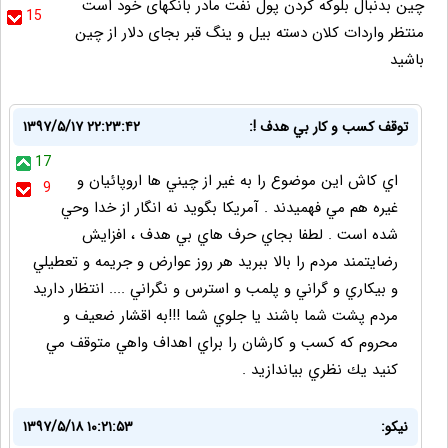
چین بدنبال بلوکه کردن پول نفت مادر بانکهای خود است
15
منتظر واردات کلان دسته بیل و ینگ قبر بجای دلار از چین
باشید
توقف كسب و كار بي هدف !:
۱۳۹۷/۵/۱۷ ۲۲:۲۳:۴۲
17
اي كاش اين موضوع را به غير از چيني ها اروپائيان و
9
غيره هم مي فهميدند . آمريكا بگويد نه انگار از خدا وحي
شده است . لطفا بجاي حرف هاي بي هدف ، افزايش
رضايتمند مردم را بالا ببريد هر روز عوارض و جريمه و تعطيلي
و بيكاري و گراني و پلمب و استرس و نگراني .... انتظار داريد
مردم پشت شما باشند يا جلوي شما !!!به اقشار ضعيف و
محروم كه كسب و كارشان را براي اهداف واهي متوقف مي
كنيد يك نظري بياندازيد .
نیکو:
۱۳۹۷/۵/۱۸ ۱۰:۲۱:۵۳