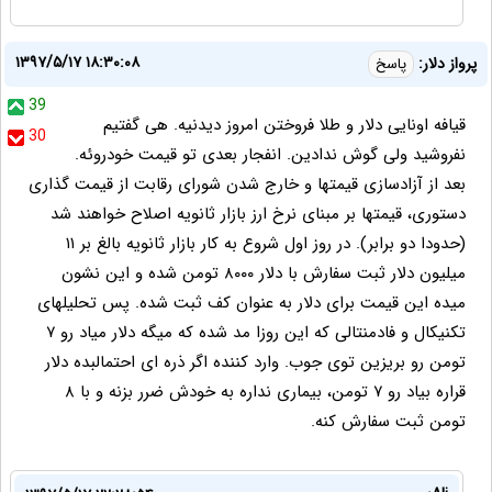
۱۳۹۷/۵/۱۷ ۱۸:۳۰:۰۸
پرواز دلار:
پاسخ
39
قیافه اونایی دلار و طلا فروختن امروز دیدنیه. هی گفتیم
30
نفروشید ولی گوش ندادین. انفجار بعدی تو قیمت خودروئه.
بعد از آزادسازی قیمتها و خارج شدن شورای رقابت از قیمت گذاری
دستوری، قیمتها بر مبنای نرخ ارز بازار ثانویه اصلاح خواهند شد
(حدودا دو برابر). در روز اول شروع به کار بازار ثانویه بالغ بر ۱۱
میلیون دلار ثبت سفارش با دلار ۸۰۰۰ تومن شده و این نشون
میده این قیمت برای دلار به عنوان کف ثبت شده. پس تحلیلهای
تکنیکال و فادمنتالی که این روزا مد شده که میگه دلار میاد رو ۷
تومن رو بریزین توی جوب. وارد کننده اگر ذره ای احتمالبده دلار
قراره بیاد رو ۷ تومن، بیماری نداره به خودش ضرر بزنه و با ۸
تومن ثبت سفارش کنه.