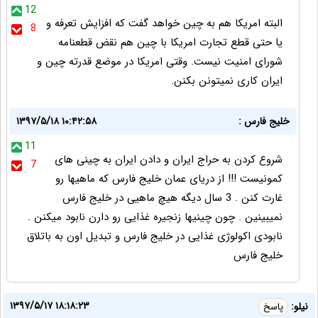
12
البته امریکا هم به چین خواهد گفت که افزایش تعرفه و
8
یا حتی قطع تجارت امریکا با چین هم نقض قطعنامه
شورای امنیت نیست. وقتی امریکا در موضع قدرته چین و
ایران کاری نمیتونن بکنن.
خلیج فارس :
۱۳۹۷/۵/۱۸ ۱۰:۴۲:۵۸
11
شروع کردن به حراج ایران و دادن ایران به چینی های
7
کمونیست !!! از دریای عمان خلیج فارس که ماهیها رو
غارت کنن . 3 سال دیگه هیچ ماهیی در خلیج فارس
نمیبینین . چون چینیها زنجیره غذایی رو دارن نابود میکنن .
نابودی اکولوژی غذایی در خلیج فارس و تبدیل اون به باتلاق
خلیج فارس
۱۳۹۷/۵/۱۷ ۱۸:۱۸:۲۳
نیلو:
پاسخ