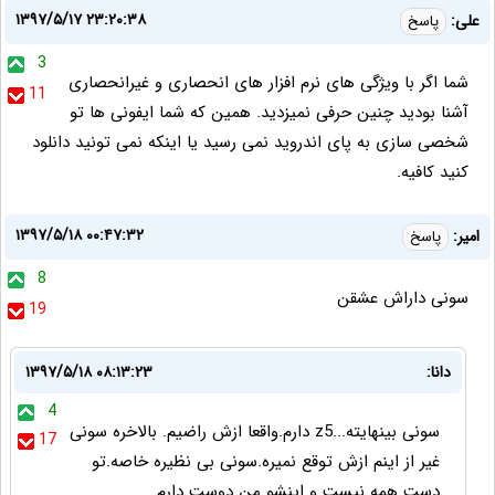
۱۳۹۷/۵/۱۷ ۲۳:۲۰:۳۸
علی:
پاسخ
3
شما اگر با ویژگی های نرم افزار های انحصاری و غیرانحصاری
11
آشنا بودید چنین حرفی نمیزدید. همین که شما ایفونی ها تو
شخصی سازی به پای اندروید نمی رسید یا اینکه نمی تونید دانلود
کنید کافیه.
۱۳۹۷/۵/۱۸ ۰۰:۴۷:۳۲
امیر:
پاسخ
8
سونی داراش عشقن
19
دانا:
۱۳۹۷/۵/۱۸ ۰۸:۱۳:۲۳
4
سونی بینهایته...z5 دارم.واقعا ازش راضیم. بالاخره سونی
17
غیر از اینم ازش توقع نمیره.سونی بی نظیره خاصه.تو
دست همه نیست و اینشو من دوست دارم.