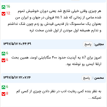
16
هر چیزی وقتی خیلی شایع شد یعنی دوران خوشیش تموم
12
شده.سامی از زمانی که شد no.1 فروش در جهان و ایران من
بعنوان یک سامسونگ باز قدیمی قیدش رو زدم چون شک نداشتم
و ندارم همیشه اول موندن از اول شدن سخت تره
۱۳۹۷/۵/۱۷ ۲۰:۴۴:۴۹
مجتبی:
پاسخ
6
امروز برای s7 یه آپدیت حدود ۴۰۰ مگابایتی اومد، همین بحث
6
ارتقا ایمنی رو نوشته بود.
۱۳۹۷/۵/۱۷ ۲۲:۰۷:۲۶
محسن :
پاسخ
6
به نظر بنده کمی رعایت ادب در نظر دادن چیزی از کسی کم
8
نمیکنه....