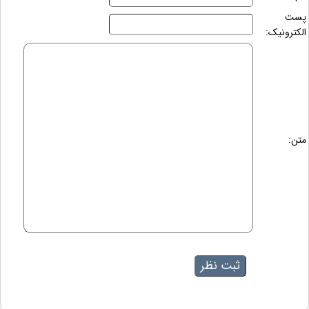
پست
الکترونیک:
متن: