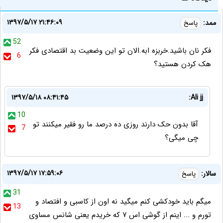
۱۳۹۷/۵/۱۷ ۲۱:۴۶:۰۹
ممد:
پاسخ
52
فکر نان باشید.خربزه ابه.الان تو این وضعیت بد اقتصادی فکر
6
هک کردن هستید؟
۱۳۹۷/۵/۱۸ ۰۸:۴۱:۴۵
Ali jj:
10
آقا بدون حک دارند روزی ده درصد ما رو فقیر میکنند تو
7
چی میگی؟
۱۳۹۷/۵/۱۷ ۱۷:۵۹:۰۶
سالار:
پاسخ
31
میگم باید خودکشی کنم میگید نه اون از کاسبی و افتصاد و
13
تورم و ... اینم از گوشی اس ۷ که خریدم یعنی شانس مساوی