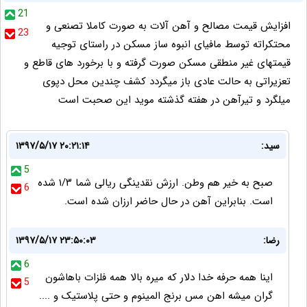
21
افزایش قیمت مصالح و آهن آلات به صورت کاملا تصنعی و
23
محتکراته توسط مافیای انبوه ساز مسکن در راستای توجیه
قیمتهای غیر منطقی مسکن صورت گرفته و با برخورد های قاطع و
تعزیراتی به حالت عادی باز میگردد کشف چندین محل دپوی
میلگرد و تیرآهن در هفته گذشته موید این صحبت است
سید:
۱۳۹۷/۵/۱۷ ۲۰:۲۱:۱۴
5
صبح به خیر هم وطن. ارزش نقدینگی ریالی شما ۱/۳ شده
6
است. بنابراین آهن در حال حاضر ارزان شده است.
رضا:
۱۳۹۷/۵/۱۷ ۲۳:۵۰:۰۳
6
اینا همه حرفه خدا دلار که میره بالا همه فلزات باهاشون
5
گران میشه اهن مس برنج المینوم و حتی پلاستیک و ....