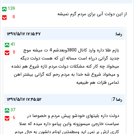
139
از این دولت آبی برای مردم گرم نمیشه
8
رضا:
۱۳۹۷/۵/۱۷ ۱۷:۱۵:۴۷
41
بازم طلا داره وارد کانال 3800وبعدشم 4 ت میشه موج
8
جدید گرانی درراه است مساله ای که هست دولت دیگه
میخواد چه کار کنه مشکلات دولت.مردم تازه شروع هم نشده
و میخواد شروع شه خدا به مردم رحم کنه گرانی بیشتر اهن
تمامی فلزات هم طبیعیه
رضا 7:
۱۳۹۷/۵/۱۷ ۱۷:۴۵:۵۲
37
دولت داره بلیتهای خودشو پیش مردم و خصوصا در
6
سیاست خارجی میسوزونه واین پیامو داره میده که عملا
کاری ازش بر نمی اید ومطمئنن اونام دلشون به حال مردم