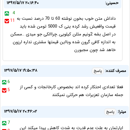
حسینی:
۱۳۹۷/۵/۱۷ ۲۰:۱۶:۴۰
4
داداش متن خوب بخون نوشته 60 تا 70 درصد نسبت به
11
قیمت واقعیش رشد کرده ینی ک 5000 تومن شده باید
در اصل بشه 2ونیم مثلن کیلویی..چراالکی جو میدی ..مسکن
به اندازه کافی گرون شده وبااین قیمتها مشتری نداره ارزون
خاهد شد چون مجبورن
۱۳۹۷/۵/۱۷ ۱۹:۵۰:۳۸
مصرف کننده:
پاسخ
6
فعلا تعدادی احتکار کرده اند بخصوص کارخانجات و کسی از
5
جمله سازمان تعزیرات هم حرکتی نمیکنند
۱۳۹۷/۵/۱۷ ۲۰:۴۶:۰۲
میترا:
پاسخ
7
اپارتمان به علت عدم قدرت به شدت کاهش پیدا میکند این