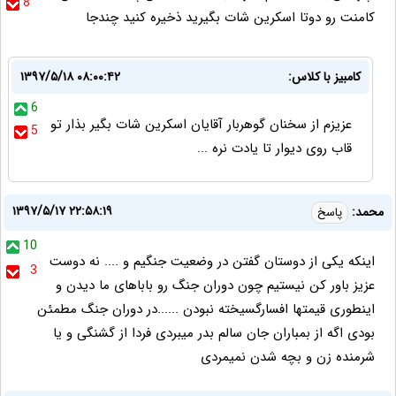
8
کامنت رو دوتا اسکرین شات بگیرید ذخیره کنید چندجا
کامبیز با کلاس:
۱۳۹۷/۵/۱۸ ۰۸:۰۰:۴۲
6
عزیزم از سخنان گوهربار آقایان اسکرین شات بگیر بذار تو
5
قاب روی دیوار تا یادت نره ...
۱۳۹۷/۵/۱۷ ۲۲:۵۸:۱۹
محمد:
پاسخ
10
اینکه یکی از دوستان گفتن در وضعیت جنگیم و .... نه دوست
3
عزیز باور کن نیستیم چون دوران جنگ رو باباهای ما دیدن و
اینطوری قیمتها افسارگسیخته نبودن ......در دوران جنگ مطمئن
بودی اگه از بمباران جان سالم بدر میبردی فردا از گشنگی و یا
شرمنده زن و بچه شدن نمیمردی