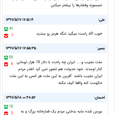
نمیسوزه وفشارها را بیشتر میکنن
علی:
۱۳۹۷/۵/۱۷ ۱۷:۵۱:۱۹
41
خوب اگه راست میگید تنگه هرمز رو ببندید
7
بصير:
۱۳۹۷/۵/۱۷ ۱۷:۵۵:۳۵
56
ملت نجیب و..... ایران چه راحت با دلار 10 هزار تومانی
6
کنار اومدند. خود حدولت هم تصور نمی کرد انقدر مردم
ایران نجیب باشند. آفرین به این ملت هر کسی به این ملت
حکومت کنه واقعا کیف مکنه.
احسان:
۱۳۹۷/۵/۱۸ ۰۰:۴۸:۵۲
10
بورس شده مایه بدختی مردم یک قمارخانه بزرگ و به
5