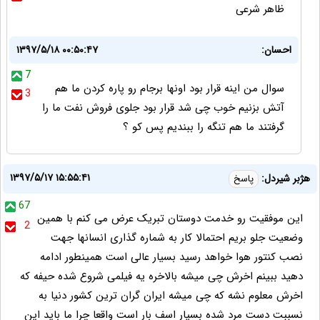
ظاهر شرعی
احسان:
۱۳۹۷/۵/۱۸ ۰۰:۵۰:۴۷
7
سوال من اینه قرار بود اونها برجام رو پاره کردن ما هم
3
آتش بزنیم خوب چی شد قرار بود جلوی فروش نفت ما را
گرفتند ما هم تنگه را ببندیم پس کو ؟
۱۳۹۷/۵/۱۷ ۱۵:۵۵:۴۱
هژبر شیردل:
پاسخ
67
این موفقیت رو خدمت دوستان تبریک عرض می کنم با همین
2
وضعیت جلو بریم احتمالا کار به شماره گذاری انسانها جهت
نصب کنتور هوا خواهد رسید بسیار عالی است همینطور ادامه
دهید ببینم اخرش چی میشه بالاخره یه فیلمی شروع شده حیفه که
اخرش معلوم نشه که چی میشه ایران گران ترین کشور دنیا به
نسببت دست مرد شده بسیار اسف بار است واقعا چرا ما باید این