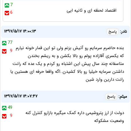
7
اقتصاد لحظه ای و ثانیه ایی
6
۱۳۹۷/۵/۱۷ ۱۴:۰۰:۱۳
نادر:
پاسخ
77
بنده حاضرم سرمایم رو آتیش بزنم ولی تو این قمار خونه نیارم
9
که یکسری آقازاده پولم رو بالا بکشن و به ریشم بخندن
متاسفانه چند سال پیش این اشتباه رو کردم و یک عده که رانت
داشتن سرمایه خیلیا رو بالا کشیدن..اگه واقعا حرفه ای هستین یا
رانت دارین وارد شین
۱۳۹۷/۵/۱۷ ۱۴:۰۷:۴۷
میثم:
پاسخ
49
دولت از ارز پتروشیمی داره کمک میگیره بازارو کنترل کنه
9
وضعیت مشکوکه