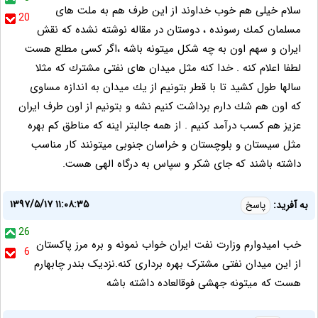
سلام خيلى هم خوب خداوند از اين طرف هم به ملت هاى
20
مسلمان كمك رسونده ، دوستان در مقاله نوشته نشده كه نقش
ايران و سهم اون به چه شكل ميتونه باشه ،اگر كسى مطلع هست
لطفا اعلام كنه . خدا كنه مثل ميدان هاى نفتى مشترك كه مثلا
سالها طول كشيد تا با قطر بتونيم از يك ميدان به اندازه مساوى
كه اون هم شك دارم برداشت كنيم نشه و بتونيم از اون طرف ايران
عزيز هم كسب درآمد كنيم . از همه جالبتر اينه كه مناطق كم بهره
مثل سيستان و بلوچستان و خراسان جنوبى ميتونند كار مناسب
داشته باشند كه جاى شكر و سپاس به درگاه الهى هست.
۱۳۹۷/۵/۱۷ ۱۱:۰۸:۳۵
به آفرید:
پاسخ
26
خب امیدوارم وزارت نفت ایران خواب نمونه و بره مرز پاکستان
6
از این میدان نفتی مشترک بهره برداری کنه.نزدیک بندر چابهارم
هست که میتونه جهشی فوقالعاده داشته باشه