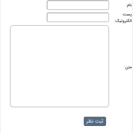
نام:
پست
الکترونیک:
متن: