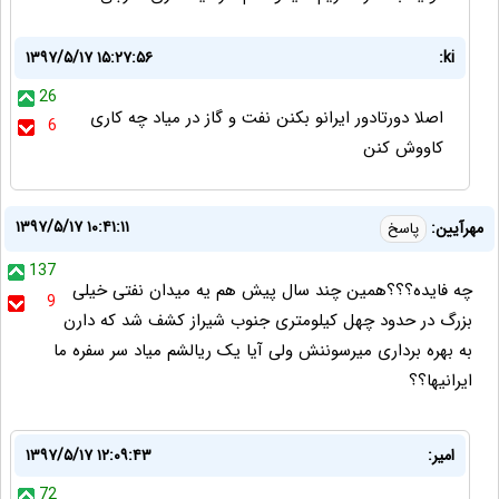
۱۳۹۷/۵/۱۷ ۱۵:۲۷:۵۶
ki:
26
اصلا دورتادور ایرانو بکنن نفت و گاز در میاد چه کاری
6
کاووش کنن
۱۳۹۷/۵/۱۷ ۱۰:۴۱:۱۱
مهرآیین:
پاسخ
137
چه فایده؟؟؟همین چند سال پیش هم یه میدان نفتی خیلی
9
بزرگ در حدود چهل کیلومتری جنوب شیراز کشف شد که دارن
به بهره برداری میرسوننش ولی آیا یک ریالشم میاد سر سفره ما
ایرانیها؟؟
امیر:
۱۳۹۷/۵/۱۷ ۱۲:۰۹:۴۳
72