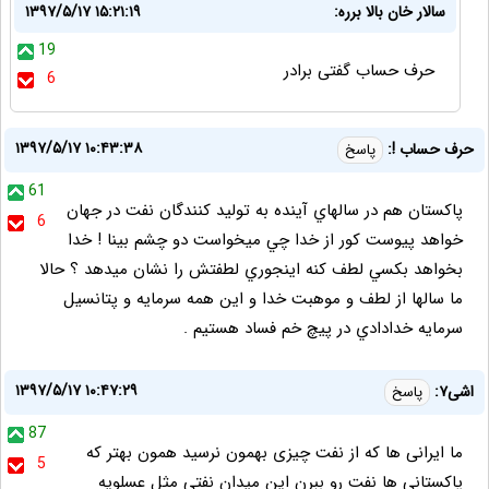
سالار خان بالا برره:
۱۳۹۷/۵/۱۷ ۱۵:۲۱:۱۹
19
حرف حساب گفتی برادر
6
۱۳۹۷/۵/۱۷ ۱۰:۴۳:۳۸
حرف حساب !:
پاسخ
61
پاكستان هم در سالهاي آينده به توليد كنندگان نفت در جهان
6
خواهد پيوست كور از خدا چي ميخواست دو چشم بينا ! خدا
بخواهد بكسي لطف كنه اينجوري لطفتش را نشان ميدهد ؟ حالا
ما سالها از لطف و موهبت خدا و اين همه سرمايه و پتانسيل
سرمايه خدادادي در پيچ خم فساد هستيم .
۱۳۹۷/۵/۱۷ ۱۰:۴۷:۲۹
اشی۷:
پاسخ
87
ما ایرانی ها که از نفت چیزی بهمون نرسید همون بهتر که
5
پاکستانی ها نفت رو ببرن این میدان نفتی مثل عسلویه