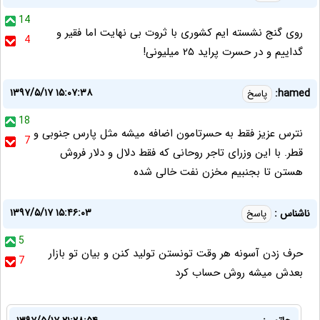
14
روی گنج نشسته ایم کشوری با ثروت بی نهایت اما فقیر و
4
گداییم و در حسرت پراید ۲۵ میلیونی!
۱۳۹۷/۵/۱۷ ۱۵:۰۷:۳۸
hamed:
پاسخ
18
نترس عزیز فقط به حسرتامون اضافه میشه مثل پارس جنوبی و
7
قطر. با این وزرای تاجر روحانی که فقط دلال و دلار فروش
هستن تا بجنبیم مخزن نفت خالی شده
۱۳۹۷/۵/۱۷ ۱۵:۴۶:۰۳
ناشناس :
پاسخ
5
حرف زدن آسونه هر وقت تونستن تولید کنن و بیان تو بازار
7
بعدش میشه روش حساب کرد