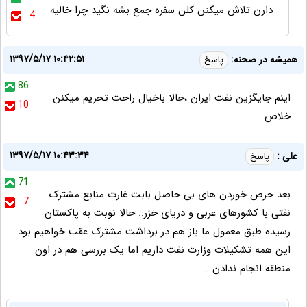
دارن تلاش میکنن کلن سفره جمع بشه نگید چرا خالیه
4
۱۳۹۷/۵/۱۷ ۱۰:۴۲:۵۱
همیشه در صحنه:
پاسخ
86
اینم جایگزین نفت ایران ،حالا باخیال راحت تحریم میکنن
10
خلاص
۱۳۹۷/۵/۱۷ ۱۰:۴۳:۳۴
علی :
پاسخ
71
بعد حرص خوردن های بی حاصل بابت غارت منابع مشترک
7
نفتی با کشورهای عربی و دریای خزر.. حالا نوبت به پاکستان
رسیده طبق معمول ما باز هم در برداشت مشترک عقب خواهیم بود
این همه تشکیلات وزارت نفت داریم اما یک بررسی هم در اون
منطقه انجام ندادن ..