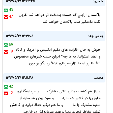
حسين:
۱۳۹۷/۵/۱۷ ۱۲:۲۳:۴۵
43
پاكستان ازايني كه هست بدبخت تر خواهد شد نفرين
47
نفت دامنگير ملت پاكستان خواهد شد
به من چه:
۱۳۹۷/۵/۱۷ ۱۲:۳۱:۰۶
59
خوش به حال آقازاده های مقیم انگلیس و آمریکا و کانادا
9
و ایضا استرالیا. به ما چه؟ ایران جیب خیرهای مخصوص
۴% ها رو اینجا نزار خبرهای ۹۶% رو بگو برامون
محمد:
۱۳۹۷/۵/۱۷ ۱۴:۱۱:۴۸
42
و باز هم کشف میدان نفتی مشترک ..... و سرمایه‌گذاری
2
خارجیها در کشور همسایه ...... و سود بردن همسایه از
سفره مشترک با ما ....... و ما هم درگیر حفظ تولید یا کاهش
تولید بخاطر تحریم دنیا و عدم سرمایه‌گذاری خارجی