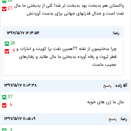
28
پاکستان هم بدبخت بود بدبخت تر شد! کلی از بدبختی ما مال
27
نفت است و جدال قدرتهای جهانی برای بدست آوردنش
رضا:
۱۳۹۷/۵/۱۷ ۱۶:۱۴:۵۴
28
چرا بدختيمون از نفته ؟؟همين نفت برا كويت و امارات و
9
قطر ثروت و رفاه آورده بدبختى ما مال عقايد و رفتارهاى
عجيب ماست
۱۳۹۷/۵/۱۷ ۱۱:۰۴:۳۸
آقا زاده:
پاسخ
37
مال ما ژن های خوبه
6
۱۳۹۷/۵/۱۷ ۱۱:۰۵:۰۹
رضا:
پاسخ
3