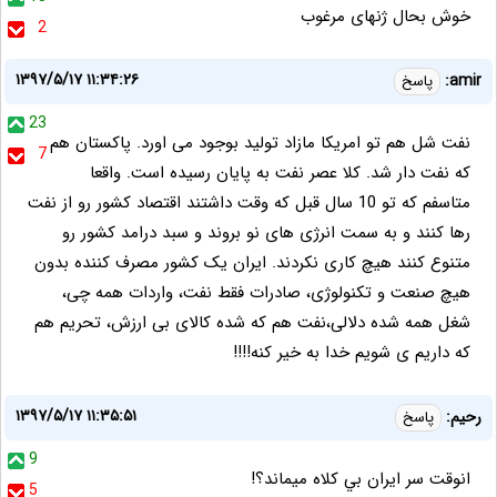
خوش بحال ژنهای مرغوب
2
۱۳۹۷/۵/۱۷ ۱۱:۳۴:۲۶
amir:
پاسخ
23
نفت شل هم تو امریکا مازاد تولید بوجود می اورد. پاکستان هم
7
که نفت دار شد. کلا عصر نفت به پایان رسیده است. واقعا
متاسفم که تو 10 سال قبل که وقت داشتند اقتصاد کشور رو از نفت
رها کنند و به سمت انرژی های نو بروند و سبد درامد کشور رو
متنوع کنند هیچ کاری نکردند. ایران یک کشور مصرف کننده بدون
هیچ صنعت و تکنولوژی، صادرات فقط نفت، واردات همه چی،
شغل همه شده دلالی،نفت هم که شده کالای بی ارزش، تحریم هم
که داریم ی شویم خدا به خیر کنه!!!!
۱۳۹۷/۵/۱۷ ۱۱:۳۵:۵۱
رحيم:
پاسخ
9
انوقت سر ايران بي كلاه ميماند؟!
5