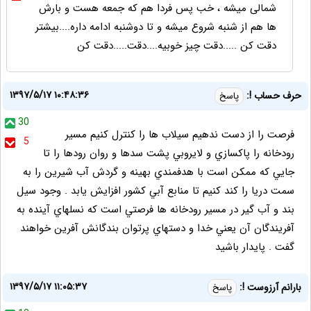
شمالی میشه ، خب پس فردا هم که جمعه هست و بارش
ها هم از شنبه شروع میشه و تا دوشنبه ادامه داره....بیشتر
دقت کن .....دقت چیز خوبیه....دقت.....دقت کن
۱۳۹۷/۵/۱۷ ۱۰:۴۸:۳۶
حرف حساب !:
پاسخ
30
فرصت را از دست ندهيم سيلاب ها را كنترل كنيم مسير
5
رودخانه را پاكسازي و لايروبي پشت سدها و روان رودها را تا
جايي كه ممكن است با هدفمندي بهينه و گردش آب شيرين را به
سمت دريا را كند كنيم تا منابع آبي كشور افزايش يابد . وجود سيل
بند و آب گير در مسير رودخانه ها فرصتي است كه نسلهاي آينده به
آفريندگان آن يعني خدا و دستهاي پرتوان بندگانش آفرين خواهند
گفت . پايدار باشيد
۱۳۹۷/۵/۱۷ ۱۱:۰۵:۳۷
بارانم آرزوست !:
پاسخ