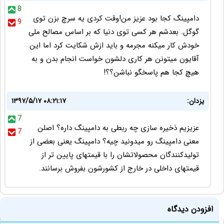
8
دامپینگ کجا بود عزیز من!وقت کردی یه سرچ بزن توی
9
گوگل. بعدشم هر کسی توی دنیا که بر اساس مصالح ملی
خودش کار میکنه مجرمه و باید ازش شکایت کرد اما این
آقایون میتونن هر کاری دلشون خواست انجام بدن و به
هیچ کجا هم پاسخگو نباشن؟؟!
یزدان:
۱۳۹۷/۵/۱۷ ۰۸:۲۱:۱۷
7
عزیزیم ذخیره سازی چه ربطی به دامپینگ داره؟ اصلن
7
معنی دامپینگ رو میدونید چیه؟ دامپینگ یعنی بعضی از
تولیدکنندگان محصولاتشان را با قیمتهای پایین تر از
قیمتهای داخلی در خارج از کشورشون بفروش برسانند.
افزودن دیدگاه