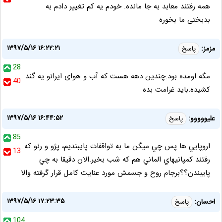
همه رفتند معابد به جا مانده. خودم یه کم تغییر دادم به
بدبختی ما بخوره
۱۳۹۷/۵/۱۶ ۱۶:۲۲:۲۱
مزمز:
پاسخ
28
مگه اومده بود.چندین دهه هست که آب و هوای ایرانو یه گند
40
کشیده.باید غرامت بده
۱۳۹۷/۵/۱۶ ۱۶:۴۴:۵۲
عليووووو:
پاسخ
85
اروپايي ها پس چي ميگن ما به تواقفات پايبنديم، پژو و رنو كه
13
رفتند كمپانيهاي الماني هم كه شب بخير.الان دقيقا به چي
پايبندن؟؟برجام روح و جسمش مورد عنايت كامل قرار گرفته والا
۱۳۹۷/۵/۱۶ ۱۷:۲۳:۳۵
احسان:
پاسخ
104