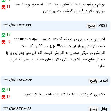
9
برجام بی فرجام باعث کاهش قیمت نفت شده بود و چند صد
11
میلیارد دلار در 5 سال گذشته متضرر شدیم .
۱۳۹۷/۵/۱۶ ۱۴:۴۸:۴۶
PRST:
پاسخ
17
آخه ایرانجیب چی بهت بگم آخه؟!! 21 سنت افزایش؟؟!!!؟؟؟
9
خوبه ننوشتی پرواز قیمت نفت!!! عزیز من 20 یا 40 سنت
افزایش رو میگن نوسان نه افزایش قیمت اگه کل دنیا بخوابن یا با
هم در صلح هم باشن تا یکی دلار نوسان هست و ربطی به ایران
نداره
۱۳۹۷/۵/۱۶ ۱۵:۰۳:۳۲
آینده:
پاسخ
21
کشوری که پشتوانه اقتصادش نفت باشه ...کارش تمومه
12
۱۳۹۷/۵/۱۶ ۲۲:۰۰:۴۶
جلال:
پاسخ