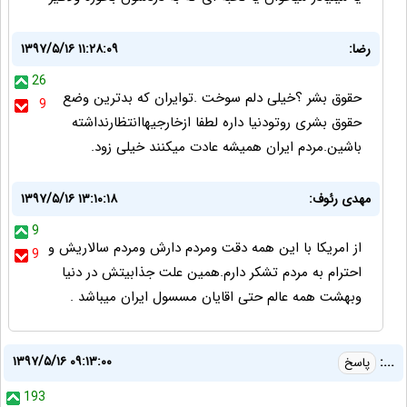
رضا:
۱۳۹۷/۵/۱۶ ۱۱:۲۸:۰۹
26
حقوق بشر ؟خیلی دلم سوخت .توایران که بدترین وضع
9
حقوق بشری روتودنیا داره لطفا ازخارجیهاانتظارنداشته
باشین.مردم ایران همیشه عادت میکنند خیلی زود.
مهدی رئوف:
۱۳۹۷/۵/۱۶ ۱۳:۱۰:۱۸
9
از امریکا با این همه دقت ومردم دارش ومردم سالاریش و
9
احترام به مردم تشکر دارم.همین علت جذابیتش در دنیا
وبهشت همه عالم حتی اقایان مسسول ایران میباشد .
۱۳۹۷/۵/۱۶ ۰۹:۱۳:۰۰
...:
پاسخ
193