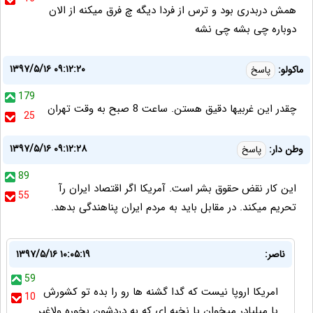
همش دربدری بود و ترس از فردا دیگه چ فرق میکنه از الان
دوباره چی بشه چی نشه
۱۳۹۷/۵/۱۶ ۰۹:۱۲:۲۰
ماکولو:
پاسخ
179
چقدر این غربیها دقیق هستن. ساعت 8 صبح به وقت تهران
25
۱۳۹۷/۵/۱۶ ۰۹:۱۲:۲۸
وطن دار:
پاسخ
89
این کار نقض حقوق بشر است. آمریکا اگر اقتصاد ایران رآ
55
تحریم میکند. در مقابل باید به مردم ایران پناهندگی بدهد.
ناصر:
۱۳۹۷/۵/۱۶ ۱۰:۰۵:۱۹
59
امریکا اروپا نیست که گدا گشنه ها رو را بده تو کشورش
10
یا میلیادر میخوان یا نخبه ای که به دردشون بخوره ولاغیر