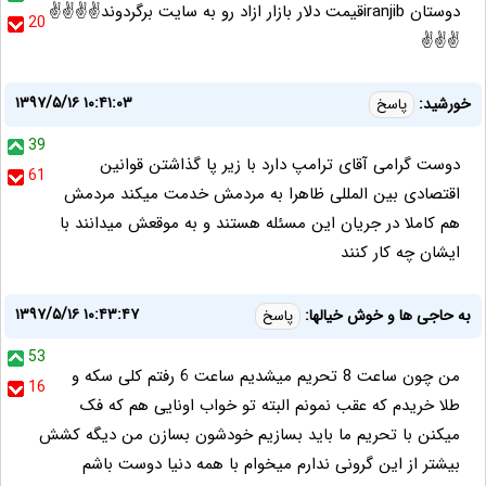
دوستان iranjibقیمت دلار بازار ازاد رو به سایت برگردوند✌✌✌✌
20
✌✌✌
۱۳۹۷/۵/۱۶ ۱۰:۴۱:۰۳
خورشید:
پاسخ
39
دوست گرامی آقای ترامپ دارد با زیر پا گذاشتن قوانین
61
اقتصادی بین المللی ظاهرا به مردمش خدمت میکند مردمش
هم کاملا در جریان این مسئله هستند و به موقعش میدانند با
ایشان چه کار کنند
۱۳۹۷/۵/۱۶ ۱۰:۴۳:۴۷
به حاجی ها و خوش خیالها:
پاسخ
53
من چون ساعت 8 تحریم میشدیم ساعت 6 رفتم کلی سکه و
16
طلا خریدم که عقب نمونم البته تو خواب اونایی هم که فک
میکنن با تحریم ما باید بسازیم خودشون بسازن من دیگه کشش
بیشتر از این گرونی ندارم میخوام با همه دنیا دوست باشم