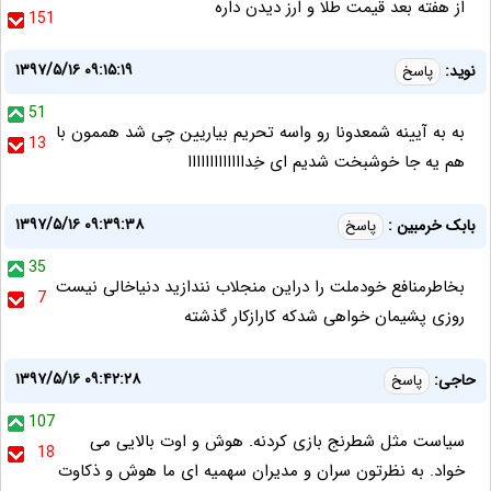
از هفته بعد قیمت طلا و ارز دیدن داره
151
۱۳۹۷/۵/۱۶ ۰۹:۱۵:۱۹
نوید:
پاسخ
51
به به آیینه شمعدونا رو واسه تحریم بیاریین چی شد هممون با
13
هم یه جا خوشبخت شدیم ای خِدااااااااااااا
۱۳۹۷/۵/۱۶ ۰۹:۳۹:۳۸
بابک خرمبین :
پاسخ
35
بخاطرمنافع خودملت را دراین منجلاب نندازید دنیاخالی نیست
7
روزی پشیمان خواهی شدکه کارازکار گذشته
۱۳۹۷/۵/۱۶ ۰۹:۴۲:۲۸
حاجی:
پاسخ
107
سیاست مثل شطرنج بازی کردنه. هوش و اوت بالایی می
18
خواد. به نظرتون سران و مدیران سهمیه ای ما هوش و ذکاوت