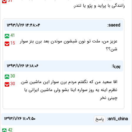
51
رانندگی با پراید و پژو یا تندر.
۱۳۹۳/۱/۲۶ ۱۴:۴۸:۰۴
saeed:
41
عزیز من، ملت تو نون شبشون موندن بعد برن بنز سوار
15
شن؟؟
پوریا:
۱۳۹۳/۱/۲۶ ۱۶:۱۸:۰۶
30
اقا سعید من که نگفتم مردم برن سوار این ماشین شن.
30
نظرم اینه یه روز سواره اینا بشو ولی ماشین ایرانی یا
چینی نخر
۱۳۹۳/۱/۲۶ ۱۱:۰۹:۵۰
anti_china:
پاسخ
42