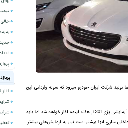
بهای 
قیمت نف
خالق ChatGPT زیر ذره‌بین وزارت دادگستری آمر
زمزمه
جدیدتر
تعداد
پروازهای 
پربازد
ورت آزمایشی روی خط تولید شرکت ایران خودرو میرود که نمونه وارداتی این
آغاز فروش فوری 
شرایط فروش 
محمدرضا معتمد مدیرعامل ایکاپ روز پنجشنبه گفت: تولید آزمایشی پژو 301 از هفته آینده آغاز خواهد شد اما باید
شرایط فرو
خلی سازی آنها بیشتر است نیاز به آزمایش‌های بیشتر
تعطیلی ادا