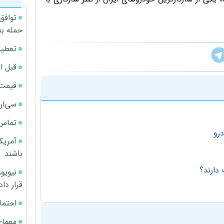
توافق
حمله به
تعطیل
قبل ا
قیمت آپار
سی‌ان
تماس 
آمریک
باشند
دارند؟
قرار داد
احتما
معمای