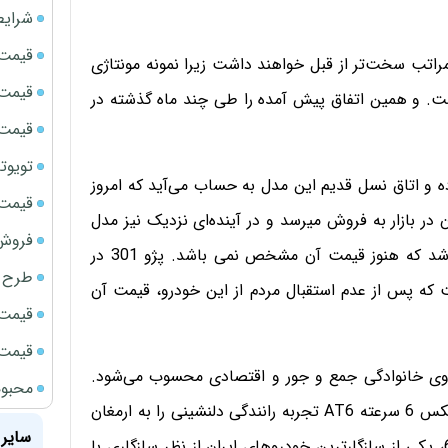
شرایط
قیمت سک
وارداتی وضعیتی به مراتب سخت‌تر از قبل خواهند داشت زیرا نمونه مونتاژی
قیمت ج
اشت. و همین اتفاق پیش آمده را طی چند ماه گذشته در
قیمت سکه
تویوتا bZ5 برای نخستین بار وارد بازار ای
ی موجود پژو 301 در ایران همگی با مدل 2016 بوده و اتاق نسل قدیم این مدل به حساب می‌آید که امروز
قیمت سک
با قیمتی بین 89 تا 90 میلیون تومان در بازار به فروش میرسد و در آینده‌ای نزدیک نیز مدل
فروش فور
فیس‌لیفت و طراحی 2017 در ایران خودرو تولید خواهد شد که هنوز قیمت آن مشخص نمی باشد. پژو 301 در
طرح ج
لیون تومان قیمت داشت که پس از عدم استقبال مردم از این خودرو، قیمت آن
قیمت سک
قیمت سک
ابعادی C است که یک خودروی خانوادگی جمع و جور و اقتصادی محسوب می‌شود.
محبوب
موتور EC5 این خودرو با قدرت 114 اسب بخار در کنار گیربکس 6 سرعته AT6 تجربه رانندگی دلنشینی را به ارمغان
سایر 
می‌آورد. این محصول با توجه به استاندارد آلایندگی یورو 6، یکی از سازگارترین خودروهای ایران از نظر سازگاری با