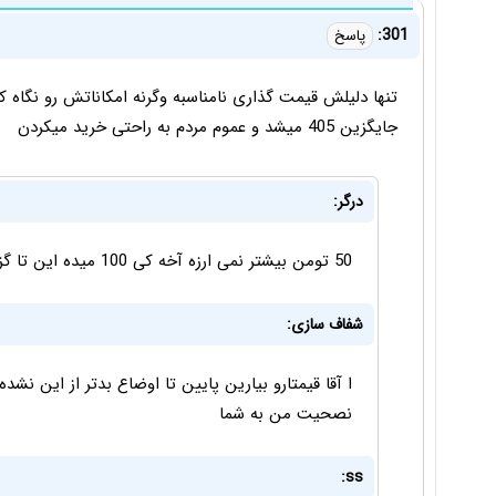
301:
پاسخ
تنها دلیلش قیمت گذاری نامناسبه وگرنه امکاناتش رو نگاه ک
جایگزین 405 میشد و عموم مردم به راحتی خرید میکردن
درگر:
50 تومن بیشتر نمی ارزه آخه کی 100 میده این تا گزینه های دیگه هست
شفاف سازی:
ا آقا قیمتارو بیارین پایین تا اوضاع بدتر از این ن
نصحیت من به شما
ss: