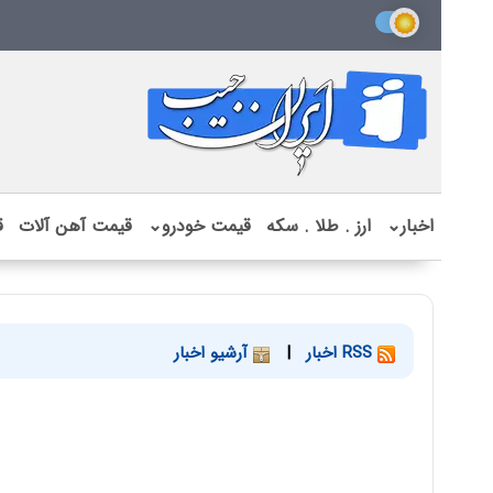
اخبار
⌄
ارز . طلا . سکه
قیمت خودرو
⌄
قیمت آهن آلات
ق
RSS اخبار
|
آرشیو اخبار