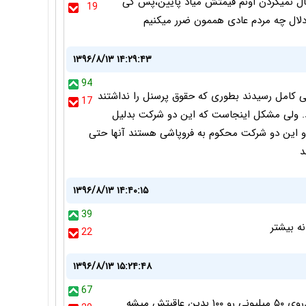
،اگه 2008 هم مردم استقبال نمیکردن اونم قیمتش میاد پایین،پس کی
19
لال چه مردم عادی هممون ضرر میکنیم
۱۳۹۶/۸/۱۳ ۱۴:۲۹:۴۳
94
و سایپا در سال 92 به ورشکستگی کامل رسیدند بطوری که حقوق پرسنل را نداشتند
17
د. ولی مشکل اینجاست که این دو شرکت بدلیل
و این دو شرکت محکوم به فروپاشی هستند آنها حتی
د
۱۳۹۶/۸/۱۳ ۱۴:۴۰:۱۵
39
22
۱۳۹۶/۸/۱۳ ۱۵:۲۴:۴۸
67
آفرین، این شد یک تیتر خبری درست و حسابی.. خودروی ۵۰ میلیونی رو ۱۰۰ بدین عاقبتش میشه