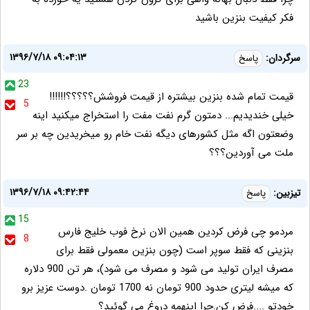
فکر کیفیت بنزین باشید
۱۳۹۶/۷/۱۸ ۰۹:۰۴:۱۳
سرگردان:
پاسخ
23
قیمت تمام شده بنزین بیشتره از قیمت فروشش؟؟؟؟؟!!!!!!
5
خیلی خندیدیم... دمتون گرم نفت مفت را استخراج میکنید اینه
وضعتون اگه مثل کشورهای دیگه نفت خام رو میخریدین چه بر سر
ملت می آوردین؟؟؟
۱۳۹۶/۷/۱۸ ۰۹:۴۲:۴۴
تیزبین:
پاسخ
15
مردمو چی فرض کردین همین الان نرخ فوب خلیج فارس
8
بنزینی که فقط سوپر است (چون بنزین معمولی فقط برای
مصرف ایران تولید می شود و مصرف می شود)، هر تن 900 دلاره
که میشه لیتری حدود 900 تومان نه 1700 تومان .دوست عزیز برو
خودتو ....فرض کن.چرا اینهمه دروغ می گوئید؟