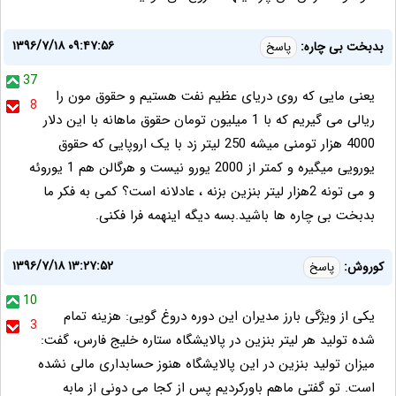
۱۳۹۶/۷/۱۸ ۰۹:۴۷:۵۶
بدبخت بی چاره:
پاسخ
37
یعنی مایی که روی دریای عظیم نفت هستیم و حقوق مون را
8
ریالی می گیریم که با 1 میلیون تومان حقوق ماهانه با این دلار
4000 هزار تومنی میشه 250 لیتر زد با یک اروپایی که حقوق
یورویی میگیره و کمتر از 2000 یورو نیست و هرگالن هم 1 یوروئه
و می تونه 2هزار لیتر بنزین بزنه ، عادلانه است؟ کمی به فکر ما
بدبخت بی چاره ها باشید.بسه دیگه اینهمه فرا فکنی.
۱۳۹۶/۷/۱۸ ۱۳:۲۷:۵۲
کوروش:
پاسخ
10
یکی از ویژگی بارز مدیران این دوره دروغ گویی: هزینه تمام
3
شده تولید هر لیتر بنزین در پالایشگاه ستاره خلیج فارس، گفت:
میزان تولید بنزین در این پالایشگاه هنوز حسابداری مالی نشده
است. تو گفتی ماهم باورکردیم پس از کجا می دونی از مابه