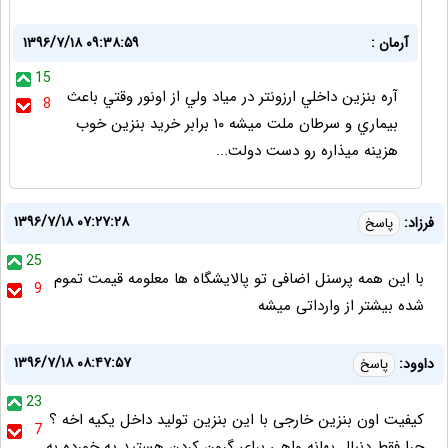
آرمان :
۱۳۹۶/۷/۱۸ ۰۹:۳۸:۵۹
15
آره بنزين داخلي ارزونتر در مياد ولي از اونور وقتي باعث
8
بيماري و سرطان ملت ميشه ١٠ برابر خريد بنزين خوب
هزينه ميذاره رو دست دولت...
۱۳۹۶/۷/۱۸ ۰۷:۲۷:۲۸
فرزاد:
پاسخ
25
با این همه پرسنل اضافی تو پالایشگاه ها معلومه قیمت تموم
9
شده بیشتر از وارداتی ميشه
۱۳۹۶/۷/۱۸ ۰۸:۴۷:۵۷
داوود:
پاسخ
23
کیفیت اون بنزین خارجی با این بنزین تولید داخل یکیه اخه ؟
7
چرا فقط دنبال بهانه واهی برای گرون کردن هستید یه خورده به