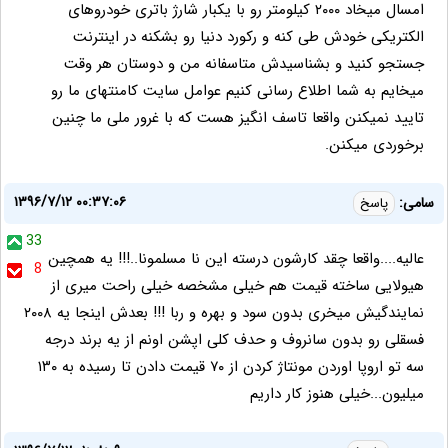
امسال میخاد ۲۰۰۰ کیلومتر رو با یکبار شارژ باتری خودروهای
الکتریکی خودش طی کنه و رکورد دنیا رو بشکنه در اینترنت
جستجو کنید و بشناسیدش متاسفانه من و دوستان هر وقت
میخایم به شما اطلاع رسانی کنیم عوامل سایت کامنتهای ما رو
تایید نمیکنن واقعا تاسف انگیز هست که با غرور ملی ما چنین
برخوردی میکنن.
۱۳۹۶/۷/۱۲ ۰۰:۳۷:۰۶
سامی:
پاسخ
33
عالیه....واقعا چقد کارشون درسته این نا مسلمونا..!!! یه همچین
8
هیولایی ساخته قیمت هم خیلی مشخصه خیلی راحت میری از
نمایندگیش میخری بدون سود و بهره و ربا !!! بعدش اینجا یه ۲۰۰۸
فسقلی رو بدون سانروف و حدف کلی اپشن اونم از یه برند درجه
سه تو اروپا اوردن مونتاژ کردن از ۷۰ قیمت دادن تا رسیده به ۱۳۰
میلیون...خیلی هنوز کار داریم