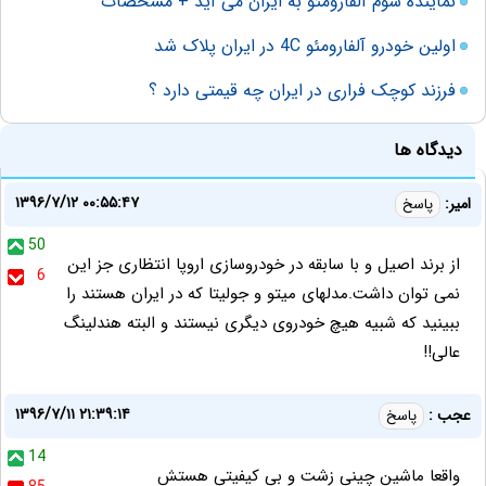
نماینده سوم آلفارومئو به ایران می آید + مشخصات
اولین خودرو آلفارومئو 4C در ایران پلاک شد
فرزند کوچک فراری در ایران چه قیمتی دارد ؟
دیدگاه ها
۱۳۹۶/۷/۱۲ ۰۰:۵۵:۴۷
امیر:
پاسخ
50
از برند اصیل و با سابقه در خودروسازی اروپا انتظاری جز این
6
نمی توان داشت.مدلهای میتو و جولیتا که در ایران هستند را
ببینید که شبیه هیچ خودروی دیگری نیستند و البته هندلینگ
عالی!!
۱۳۹۶/۷/۱۱ ۲۱:۳۹:۱۴
عجب :
پاسخ
14
واقعا ماشين چيني زشت و بي كيفيتي هستش