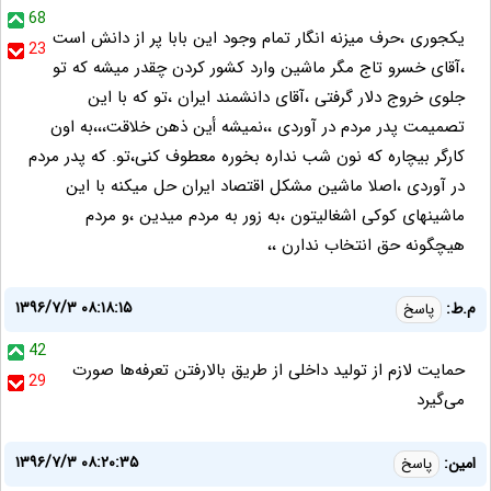
68
یکجوری ،حرف میزنه انگار تمام وجود این بابا پر از دانش است
23
،آقای خسرو تاج مگر ماشین وارد کشور کردن چقدر میشه که تو
جلوی خروج دلار گرفتی ،آقای دانشمند ایران ،تو که با این
تصمیمت پدر مردم در آوردی ،،نمیشه أین ذهن خلاقت،،،به اون
کارگر بیچاره که نون شب نداره بخوره معطوف کنی،تو. که پدر مردم
در آوردی ،اصلا ماشین مشکل اقتصاد ایران حل میکنه با این
ماشینهای کوکی اشغالیتون ،به زور به مردم میدین ،و مردم
هیچگونه حق انتخاب ندارن ،،
۱۳۹۶/۷/۳ ۰۸:۱۸:۱۵
م.ط:
پاسخ
42
حمایت لازم از تولید داخلی از طریق بالارفتن تعرفه‌ها صورت
29
می‌گیرد
۱۳۹۶/۷/۳ ۰۸:۲۰:۳۵
امین:
پاسخ