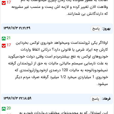
اهانت به شعور شنونده یک زمان چیزی میخواست به نام
17
وقاهت الان تغییر کرده و لازمه اش پست و منسب غیر مشروعه
که دارندگانش بی شمارانند.
۱۳۹۶/۷/۳ ۲۱:۲۱:۴۹
بهروز:
پاسخ
21
اولااگر یکی ثروتمنداست ومیخواهد خودروی لوکس بخرداین
17
کارش چه ایراد شرعی یا قانونی دارد؟ درثانی اتفاقا واردات
خودروهای لوکس به نفع بیشترمردم است وقتی دولت خودمیگوید
به علت نارسایی سیستم مالیاتی مالیات به حق از ثروتمندان گرفته
نمیشودوباتوجه به مالیات 120 درصدی ازخودروازثروتمندی که
خودروی 1 میلیاردی میخرد 1/2 میلیرد گرفته صرف مردم دیگر
میشود.
۱۳۹۶/۷/۳ ۲۲:۱۸:۵۹
فرهاد:
پاسخ
20
این استدلال که به محدویتهای مختلف درواردات خودرو به