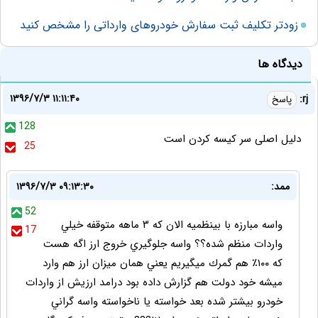
زودتر تکلیف ثبت سفارش خودروهای وارداتی را مشخص کنید
دیدگاه ها
۱۳۹۶/۷/۳ ۱۱:۱۱:۴۰
rj:
پاسخ
128
دلیل اصلی سر کیسه کردن است
25
ممد:
۱۳۹۶/۷/۳ ۰۹:۱۳:۳۰
52
واسه مبارزه با بينظميه الان كه ٣ ماهه متوقفه خيلي
17
واردات منظم شده؟؟ واسه جلوگيري خروج ارز اگه هست
كه ١٠٠٪‏ هم گمرك ميگيريم يعني همان ميزان ارز هم وارد
ميشه خود دولت هم گزارش داده بود درامد ارزيش از واردات
خودرو بيشتر شده بعد خواسته يا ناخواسته واسه گراني