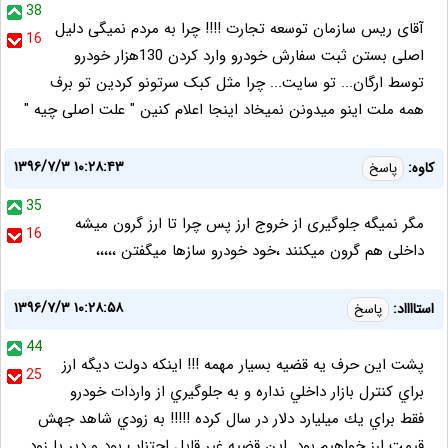
38
آقای ریس سازمان توسعه تجارت !!!! چرا به مردم نمیگی دلیل
16
اصلی بستن ثبت سفارش خودرو وارد کردن 130هزار خودرو
توسط ارگان... تو سایت... چرا مثل کبک سرتونو کردین تو برف
همه ملت اینو میدونن نمیخاد اینجا اعلام کنین " علت اصلی چیه "
۱۳۹۶/۷/۳ ۱۰:۲۸:۴۳
کاوه:
پاسخ
35
مگر نمیگه جلوگیری از خروج ارز پس چرا تا ارز گرون میشه
16
داخلی هم گرون میکنند ،خود خودرو سازها میگفتن ،،،،،
۱۳۹۶/۷/۳ ۱۰:۲۸:۵۸
استااااد:
پاسخ
44
پشت اين حرف يه قضيه بسيار مهمه !!! اينكه دولت ديگه ارز
25
براي كنترل بازار داخلي نداره و به جلوگيري از واردات خودرو
فقط براي يك ميليارد دلار در سال كرده !!!!! به زودي شاهد جهش
قيمت ارز خواهيم بود. اين قضيه غير قابل اجتناب بود و دير يا زود