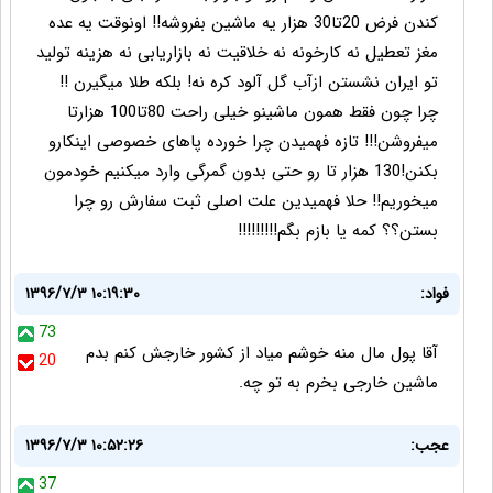
کندن فرض 20تا30 هزار یه ماشین بفروشه!! اونوقت یه عده
مغز تعطیل نه کارخونه نه خلاقیت نه بازاریابی نه هزینه تولید
تو ایران نشستن ازآب گل آلود کره نه! بلکه طلا میگیرن !!
چرا چون فقط همون ماشینو خیلی راحت 80تا100 هزارتا
میفروشن!!! تازه فهمیدن چرا خورده پاهای خصوصی اینکارو
بکنن!130 هزار تا رو حتی بدون گمرگی وارد میکنیم خودمون
میخوریم!! حلا فهمیدین علت اصلی ثبت سفارش رو چرا
بستن؟؟ کمه یا بازم بگم!!!!!!!!!
فواد:
۱۳۹۶/۷/۳ ۱۰:۱۹:۳۰
73
آقا پول مال منه خوشم میاد از کشور خارجش کنم بدم
20
ماشین خارجی بخرم به تو چه.
عجب:
۱۳۹۶/۷/۳ ۱۰:۵۲:۲۶
37