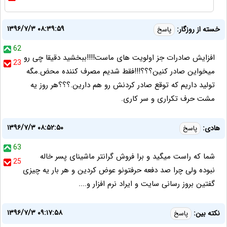
۱۳۹۶/۷/۳ ۰۸:۳۹:۵۹
خسته از روزگار:
پاسخ
62
افزایش صادرات جز اولویت های ماست!!!!ببخشید دقیقا چی رو
23
میخواین صادر کنین؟؟؟!!!فقط شدیم مصرف کننده محض.مگه
تولید داریم که توقع صادر کردنش رو هم دارین.؟؟؟هر روز یه
مشت حرف تکراری و سر کاری.
۱۳۹۶/۷/۳ ۰۸:۵۲:۵۰
هادی:
پاسخ
63
شما که راست میگید و برا فروش گرانتر ماشینای پسر خاله
25
نبوده ولی چرا صد دفعه حرفتونو عوض کردین و هر بار یه چیزی
گفتین بروز رسانی سایت و ایراد نرم افزار و....
۱۳۹۶/۷/۳ ۰۹:۱۷:۵۸
نکته بین:
پاسخ