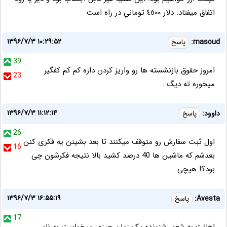
اتفاق ميفتاد. دلار ٤٥٠٠ توماني در راه است
۱۳۹۶/۷/۳ ۱۰:۲۹:۵۲
masoud:
پاسخ
39
امروز حقوق بازنشسته ها رو واریز کردن داره کم کم کفگیر
23
میخوره ته دیگ .
۱۳۹۶/۷/۳ ۱۱:۱۲:۱۴
داوود:
پاسخ
26
اول ثبت سفارش رو متوقف میکنند تا بعد بشینن یه فکری کنن
16
بعدشم که ماشین ها 40 درصد کشید بالا نتیجه فکرشون چی
بود؟! هیچی
۱۳۹۶/۷/۳ ۱۶:۵۵:۱۹
Avesta:
پاسخ
17