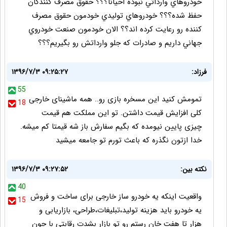
خودروهاي وارداتي نبوده احيانا؟؟؟ حقوق مصرف كنندگان
حفظ شده؟؟؟ خودروهاي توليدي خودمون حقوق مصرف
كننده رو رعايت كرده اند؟؟ الان خودمون صنعت خودروي
جهاني داريم و صادرات كه جلو وارداتش رو بگيريم؟؟؟
فرزاد:
۱۳۹۶/۷/۳ ۰۹:۲۵:۲۷
55
تمومش کنید این مسخره بازی رو.. همه ماشینای خارجی
18
کلی افزایش قیمت داشتن. تو این مملکت هم قیمت
چیزی پایین نیومده که بگیم سفارش باز شه قیمتا کم میشه.
خدا ازتون نگذره که باعث تورم تو جامعه میشید
نکته بین:
۱۳۹۶/۷/۳ ۰۹:۲۷:۵۲
40
واقعیت اینکه یه خودرو ساز خارجی برای ساخت و فروش
15
یه خودرو باید هزینه تولید،تبلیغات،طراحی، بازاریابی و
هزار تا هفت خان رستم رو تو بازار بشدت رقابتی با جون