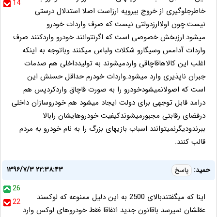
14
خاطرجلوگیری از خروج بیرویه ارزاست اصلا استدلال درستی
نیست.چون اولاارزدولتی نیست که صرف واردات خودرو
میشود.ارزبخش خصوصی است که اگرنتوانند خودرو واردکنند صرف
واردات آدامس وسیگارو شکلات ولباس میکنند وباتوجه به اینکه
اغلب این کالاهاقاچاقی واردمیشوند به تولیدداخلی هم صدمات
جبران ناپذیری وارد میشود.واردات خودرم حداقل حسنش این
است که اصولانمیشودخودرو را به صورت قاچاق واردکردپس هم
درامد قابل توجهی برای دولت ایجاد میشود هم خودروسازان داخلی
درفضای رقابتی مجبورمیشوندکیفیت خودروهایشان رابالا
ببرندودیگرنمیتوانند اسباب بازیهای بزرگ را به نام خودرو به مردم
قالب کنند.
۱۳۹۶/۷/۳ ۲۲:۳۸:۴۳
حمید:
پاسخ
26
اینا که میگفتندبالای 2500 به این دلیل ممنوعه که لوکسند
22
عقلشان نمیرسد باقانون جدید اتفاقا فقط خودروهای لوکس وارد