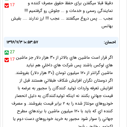
دقیقا قبلا میگفتن برای حفظ حقوق مصرف کننده و
17
نمایندگی رسمی و خدمات و ... جلوش رو گرفتمیم !!!
عجب ... پس دروغ میگفتند ... عجب !!! ارز ندارند .... بقیش
بهانس
احسان:
۱۳۹۶/۷/۳ ۱۰:۵۳:۵۷
27
اگر قرار است ماشين هاي بالاتر از ٣٠ هزار دلار جز ماشين
17
هاي لوكس باشند پس شركت هاي داخلي هم نبايد
ماشين گرانتر از ١٢٠ ميليون تومان (٣٠ هزار دلار) بفروشند.
اگر دوستان نگران افزايش شكاف طبقاتي هستند قبل از
افزايش تعرفه واردات توليد كنندگان را مجبور به عرضه با
قيمت جهاني بكنند نه اينكه توليدكنندگان به دليل انحصار
خودروهاي مونتاژ شده را به ٢ برابر قيمت بفروشند. و مصرف
كننده اي كه بايد با ١٢٠ ميليون ماشين با برندهاي مطرح
جهاني را سوار شود مجبور به خريد خودروهاي دست دوم يا
اكونومي خارجي شود.