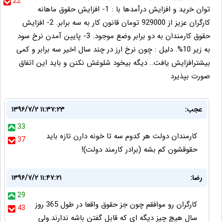
22
توان خرید و افزایش درآمدها با : 1- افزایش حقوق ماهانه
کارگران عزیز از 929000 تومان قانون کار به سه برابر. 2- افزایش
حقوق کارمندان به دو برابر وضع موجود. 3- پایین آمدن نرخ سود
به زیر 10%. دلیل : چون نرخ ارز در چند سال اخیر سه برابر و کمی
بیشترافزایش یافت.. دیگه بیخود شلوغش نکنن و باید این اتفاق
صورت بپذیرد
عجب:
۱۳۹۶/۷/۲ ۱۱:۳۷:۲۳
33
کارمندان دولت هر کدوم سه تا خونه دارن تازه باید
37
حقوقشون کم بشه (برادر کارمند دولت)!
رضا:
۱۳۹۶/۷/۲ ۱۱:۴۷:۲۱
29
کارگران رو موافقم چون جز حقوق واقعا در طول 365 روز
43
سال هیچ چیز دیگه ای که قابل گفتن باشه ندارند.ولی