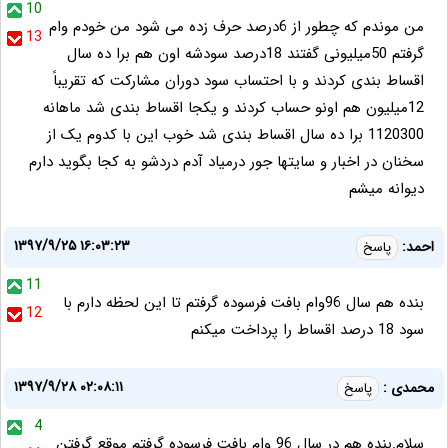
10
من موندم که چطور از 6درصد حرف زده می شود من خودم وام
13
گرفتم 50میلیونی گفتند 18درصد سودشه اون هم برا ده سال
اقساط بندی کردند و با احتساب سود دوران مشارکت که تقریباً
12میلیون هم اونو حساب کردند و یکجا اقساط بندی شد ماهانه
1120300 برا ده سال اقساط بندی شد خوب این با کدوم یک از
سخنان در اخبار و سایتها جور درمیاد آدم دردشو به کجا بگوید دارم
دیوانه میشم
۱۳۹۷/۹/۲۵ ۱۶:۰۳:۲۳
احمد:
پاسخ
11
بنده هم سال 96وام بافت فرسوده گرفتم تا این لحظه دارم با
12
سود 18 درصد اقساط را پرداخت میکنم
۱۳۹۷/۹/۲۸ ۰۲:۰۸:۱۱
محمدی :
پاسخ
4
سلام.بنده هم در سال 96 وام بافت فرسوده گرفتم موقع گرفتن