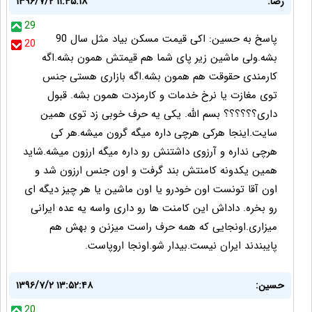
رضا:
۱۳۹۶/۷/۲ ۱۱:۴۵:۱۸
29
پاسخ به حسین: اکی قیمت مسکن بیاد مثل سال 90
20
بشه.ولی ماشین زیر پای شما هم قیمتش همون بشه.اگه
کارمندی حقوقت هم همون بشه.اگه بازاری هستی جنس
توی مغازت یا نرخ خدمات و کارمزدت همون بشه. قبول
داری؟؟؟؟؟؟ بسم الله. یکی یه حرف خوبی زد توی همین
سایت.اینجا هرکی هرچی داره میگه گرون میشه.هر کی
هرچی نداره و آرزوی داشتنش رو داره میگه ارزون میشه.شاید
همین یکدونه کامنتش بند گرفت و اون جنس ارزون شد و
اون آقا تونست اون خودرو یا اون ماشین یا هر چیز دیگه ای
رو بخره. داداش این کامنت ها رو داری واسه یه عده ایرانی
میزاری.اونجایی که همه حرف راست میزنن و بهش هم
پایبندند ایران نیست.بیدار شو.اونجا اروپاست.
حسین:
۱۳۹۶/۷/۲ ۱۳:۵۲:۴۸
20