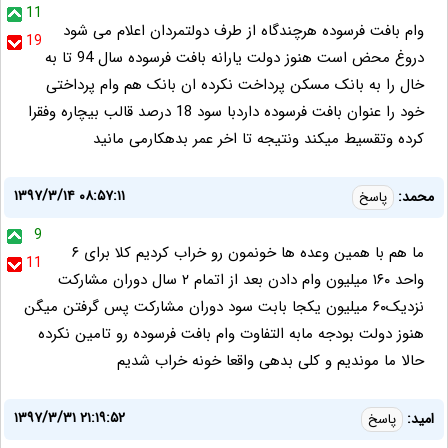
11
وام بافت فرسوده هرچندگاه از طرف دولتمردان اعلام می شود
19
دروغ محض است هنوز دولت یارانه بافت فرسوده سال 94 تا به
خال را به بانک مسکن پرداخت نکرده ان بانک هم وام پرداختی
خود را عنوان بافت فرسوده داردبا سود 18 درصد قالب بیچاره وفقرا
کرده وتقسیط میکند ونتیجه تا اخر عمر بدهکارمی مانید
۱۳۹۷/۳/۱۴ ۰۸:۵۷:۱۱
محمد:
پاسخ
9
ما هم با همین وعده ها خونمون رو خراب کردیم کلا برای ۶
11
واحد ۱۶۰ میلیون وام دادن بعد از اتمام ۲ سال دوران مشارکت
نزدیک۶۰ میلیون یکجا بابت سود دوران مشارکت پس گرفتن میگن
هنوز دولت بودجه مابه التفاوت وام بافت فرسوده رو تامین نکرده
حالا ما موندیم و کلی بدهی واقعا خونه خراب شدیم
۱۳۹۷/۳/۳۱ ۲۱:۱۹:۵۲
امید:
پاسخ