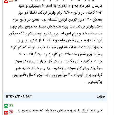
25
پارسال مهر ماه یه وام ازدواج به اسم ۱۰ میلبونی و سود
۳-۴ گرفتم. در واقع ۹.۷۰۰ برام واریز کردند، دقیقا دو روز
بعدش ۲۳۰ هزار تومن اولین قسطم بود. یعنی در واقع برام
۹.۵۰۰واریز کردند. بعد پرداخت شش قسط به موقع برام چهار
تا حساب شد و برام اس ام اس بدهی اومد رفتم بانک میگن
این کارمزده. برای شش ماه دو تا قسط از شش رو برای
کارمزد برداشتند به اضافه اون سیصد تومن اولیه که کم کرند
یعنی توی شش ماه ۷۵۰ ازم کارمزد و سود گرفته . حالا
حستب کنید برای یک سال و در کل چهار سال جقدر سود
میگیرند و در کل سودش چقدره... یه وام خونه جدید هم
گرفتیم برای ازدواج ۳۰ میلیون رو باید توی ۷سال ۶۱میلیون
برگردونیم...
فرزاد:
۱۳۹۶/۷/۲ ۰۸:۵۶:۱۱
33
کلی هم اوراق یا سپرده قبلش میخواد که عملا سودی به
20