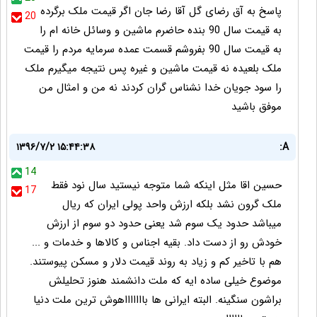
پاسخ به آق رضای گل آقا رضا جان اگر قیمت ملک برگرده
20
به قیمت سال 90 بنده حاضرم ماشین و وسائل خانه ام را
به قیمت سال 90 بفروشم قسمت عمده سرمایه مردم را قیمت
ملک بلعیده نه قیمت ماشین و غیره پس نتیجه میگیرم ملک
را سود جویان خدا نشناس گران کردند نه من و امثال من
موفق باشید
۱۳۹۶/۷/۲ ۱۵:۴۴:۳۸
A:
14
حسین اقا مثل اینکه شما متوجه نیستید سال نود فقط
17
ملک گرون نشد بلکه ارزش واحد پولی ایران که ریال
میباشد حدود یک سوم شد یعنی حدود دو سوم از ارزش
خودش رو از دست داد. بقیه اجناس و کالاها و خدمات و ...
هم با تاخیر کم و زیاد به روند قیمت دلار و مسکن پیوستند.
موضوع خیلی ساده ایه که ملت دانشمند هنوز تحلیلش
براشون سنگینه. البته ایرانی ها باااااااهوش ترین ملت دنیا