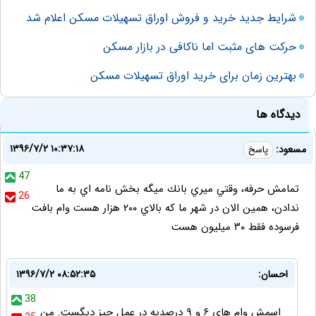
شرایط جدید خرید و فروش اوراق تسهیلات مسکن اعلام شد
حرکت های مثبت اما ناکافی در بازار مسکن
بهترین زمان برای خرید اوراق تسهیلات مسکن
دیدگاه ها
۱۳۹۶/۷/۲ ۱۰:۳۷:۱۸
مسعود:
پاسخ
47
تمامش حرفه، وقتي ميري بانك ميگه بخش نامه اي به ما
26
ندادن، همين الان در شهر ما كه بالاي ٢٠٠ هزار هست وام بافت
فرسوده فقط ٣٠ ميليون هست
احسان:
۱۳۹۶/۷/۲ ۰۸:۵۲:۳۵
38
اسمش وام های ۶ و ۹ درصدیه در عمل جیز دیگست. من