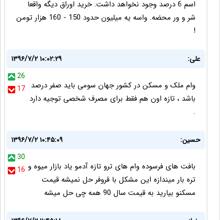
اسم 6 درصد وجود نخواهد داشت. خرید اوراق دیگه واقعا
شر و ور محضه. واسه یه میلیون حدود 150 - 160 هزار تومن
!
علی:
۱۳۹۶/۷/۲ ۱۰:۰۲:۲۹
26
وام ملک و مسکن در کشور جهان سومی باید صفر درصد
17
باشد ، تازه اون هم فقط برای مصرف شخصی توجیه دارد
.
حسین:
۱۳۹۶/۷/۲ ۱۰:۴۵:۰۹
30
بافت های فرسوده وام های ترو تازه آدمو یاد بازار میوه و
16
تره بار میندازه این مشکل با قروفر حل نمیشه قیمت
مسکنو بیارید به قیمت سال 90 همه چی حل میشه