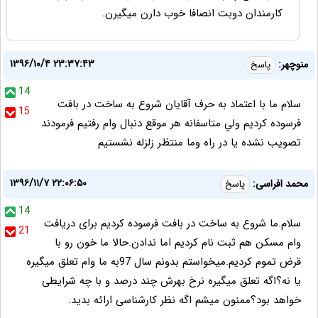
کارمندان دوبت انصافا خوب دارن میگیرن.
۱۳۹۶/۱۰/۴ ۲۳:۳۷:۴۳
ﻣﻨﻮﭼﻬﺮ:
پاسخ
14
ﺳﻼﻡ ﻣﺎ ﺑﺎ اﻋﺘﻤﺎﺩ ﺑﻪ ﺣﺮﻑ ﺁﻗﺎﻳﺎﻥ ﺷﺮﻭﻉ ﺑﻪ ﺳﺎﺧﺖ ﺩﺭ ﺑﺎﻓﺖ
15
ﻓﺮﺳﻮﺩﻩ ﻛﺮﺩﻳﻢ ﻭﻟﻲ ﻣﺘﺎﺳﻔﺎﻧﻪ ﻫﺮ ﻣﻮﻗﻊ ﺩﻧﺒﺎﻝ ﻭاﻡ ﺭﻓﺘﻴﻢ ﻓﺮﻣﻮﺩﻧﺪ
ﺗﺼﻮﻳﺐ ﻧﺸﺪﻩ ﻳﺎ ﺩﺭ ﺭاﻩ ﻭﻣﺎ ﻣﻨﺘﻆﺮ ﺯﻟﺰﻟﻪ ﻧﺸﺴﺘﻴﻢ
۱۳۹۶/۱۱/۷ ۲۲:۰۶:۵۰
محمد افراسی:
پاسخ
14
سلام.ما شروع به ساخت در بافت فرسوده کردیم برای دریافت
21
وام مسکن هم ثبت نام کردیم اما ندادن.حالا ما خون رو با
قرض تموم کردیم.میخواستم بدونم سال 97به ما وام تعلق میگیره
یا نه؟اگه تعلق میگیره نرخ بهرش چند درصد و با چه شرایطی
خواهد بود؟ممنون میشم اگه نظر کارشناسی ارائه بدید.