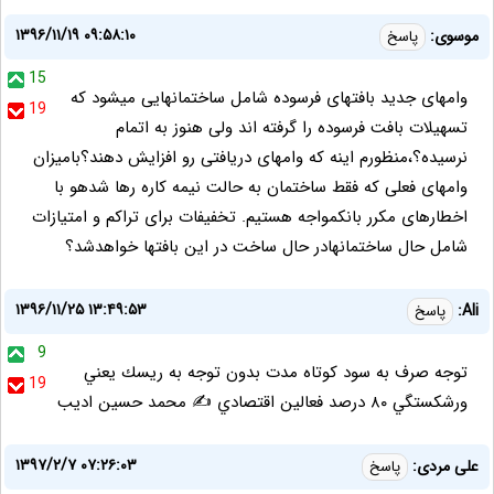
۱۳۹۶/۱۱/۱۹ ۰۹:۵۸:۱۰
موسوی:
پاسخ
15
وامهای جدید بافتهای فرسوده شامل ساختمانهایی میشود که
19
تسهیلات بافت فرسوده را گرفته اند ولی هنوز به اتمام
نرسیده؟،منظورم اینه که وامهای دریافتی رو افزایش دهند؟بامیزان
وامهای فعلی که فقط ساختمان به حالت نیمه کاره رها شدهو با
اخطارهای مکرر بانکمواجه هستیم. تخفیفات برای تراکم و امتیازات
شامل حال ساختمانهادر حال ساخت در این بافتها خواهدشد؟
۱۳۹۶/۱۱/۲۵ ۱۳:۴۹:۵۳
Ali:
پاسخ
9
توجه صرف به سود كوتاه مدت بدون توجه به ريسك يعني
19
ورشكستگي ٨٠ درصد فعالين اقتصادي ✍️ محمد حسين اديب
۱۳۹۷/۲/۷ ۰۷:۲۶:۰۳
علی مردی:
پاسخ