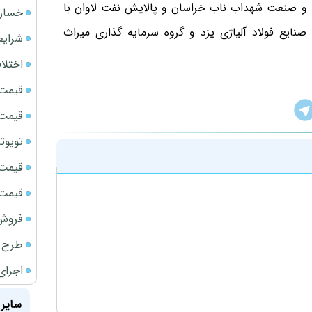
 و صنعت شهداب ناب خراسان و پالایش نفت لاوان با
خسارت
 صنایع فولاد آلیاژی یزد و گروه سرمایه گذاری میراث
شرایط
اختلا
قیمت سک
قیمت ج
تویوتا bZ5 برای نخستین بار وارد بازار ای
قیمت سک
قیمت سکه
فروش فور
طرح ج
اجرای
سایر 