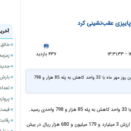
 پاییزی عقب‌نشینی کرد
آخرین
خالق ChatGPT زیر ذره‌بین وزارت دادگستری آمر
۴۳۷ بازدید
زمزمه
جدیدتر
بارش‌ه
شاخص بورس و اوراق بهادار تهران در پایان معاملات اولین روز مهر ماه با 33 واحد کاهش به پله 85 هزار و 798
تعداد
پروازهای 
قیمت سکه
ید.
رقابت
در معاملات امروز تعداد یک هزار و 52 سهم اوراق بهادار به ارزش 3 میلیارد و 179 میلیون و 680 هزار ریال در بیش