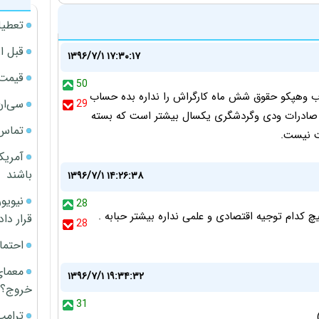
تعطیل
قبل ا
۱۳۹۶/۷/۱ ۱۷:۳۰:۱۷
قیمت آپار
50
ب وهپکو حقوق شش ماه کارگراش را نداره بده حساب
سی‌ان
29
 صادرات ودی وگردشگری یکسال بیشتر است که بسته
تماس 
ت نیست.
آمریک
باشند
۱۳۹۶/۷/۱ ۱۴:۲۶:۳۸
28
چ کدام توجیه اقتصادی و علمی نداره بیشتر حبابه .
قرار داد
28
احتما
معمای
۱۳۹۶/۷/۱ ۱۹:۳۴:۳۲
خروج؟
31
ترامپ