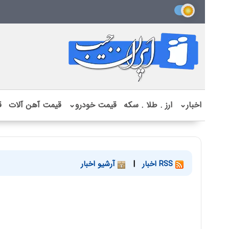
اخبار
⌄
ارز . طلا . سکه
قیمت خودرو
⌄
قیمت آهن آلات
ق
RSS اخبار
|
آرشیو اخبار