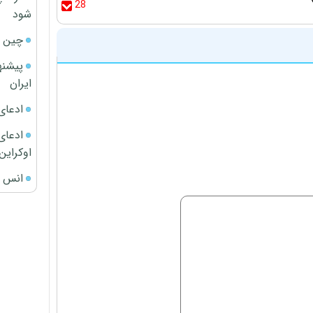
28
شود
چین ا
پیشنه
ایران
ادعای
ادعای 
اوکراین
انس ج