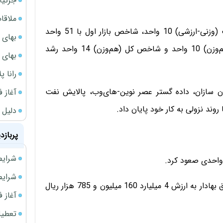
جزئیا
ملاقات 
بر این اساس شاخص آزاد شناور 73 واحد، شاخص قیمت (وزنی-ارزشی) 10 واحد، شاخص بازار اول با 51 واحد
بهای 
کاهش، شاخص بازار دوم با 81 واحد، شاخص قیمت (هم‌وزن) 10 واحد و شاخص کل (هم‌وزن) 14 واحد رشد
بهای 
رانا پ
چدن سازان، داده گستر عصر نوین-های‌وب، پالایش نفت
آغاز فروش فوری 
روند نزولی به کار خود پایان داد.
دلیل 
پربازد
شرایط فروش 
شرایط فرو
همچنین در بازار فرا‌بورس تعداد 163 هزار و 347 سهم اوراق بهادار به ارزش 4 میلیارد 160 میلیون و 785 هزار ریال
آغاز فروش فوری 
تعطیلی ادا