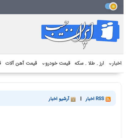
اخبار
⌄
ارز . طلا . سکه
قیمت خودرو
⌄
قیمت آهن آلات
ق
RSS اخبار
|
آرشیو اخبار