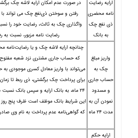
ارایه رضایت
در صورت عدم امکان ارایه لاشه چک برگشت
نامه محضری
رفتن و سوختن ذی‌نفع چک می تواند با 
ذی نفع چک
واگذاری چک به ثالث، رضایت خود را نسبت
به بانک
رضایت نامه مزبور، نسبت به رفع
چنانچه ارایه لاشه چک و یا رضایت‌نامه مح
واریز مبلغ
که حساب جاری مشتری نزد شعبه مفتوح
چک به
می‌تواند با واریز معادل کسری موجودی به
حساب جاری
برای پرداخت چک برگشتی، ذی ربط تا زمان
و مسدود
۲۴ ماه، به بانک ارایه و سپس بانک نسبت 
نمودن آن به
این شرایط بانک موظف است ظرف پنج روز ک
مدت ۲۴ ماه
که گواهی‌نامه عدم پرداخت به نام وی صاد
ارایه حکم