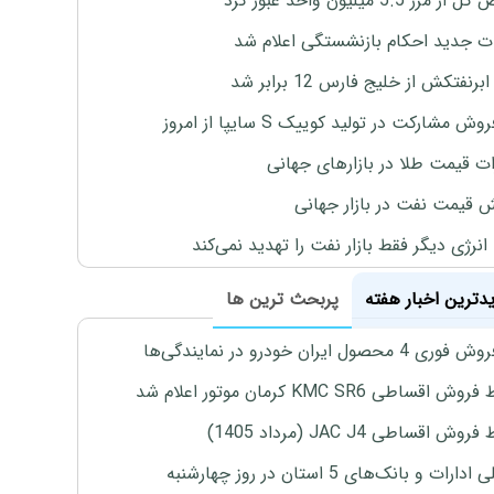
رز 5.5 میلیون واحد عبور کرد
ت جدید احکام بازنشستگی اعلام شد
برنفتکش از خلیج فارس 12 برابر شد
وش مشارکت در تولید کوییک S سایپا از امروز
ات قیمت طلا در بازارهای جهانی
ش قیمت نفت در بازار جهانی
نرژی دیگر فقط بازار نفت را تهدید نمی‌کند
یدترین اخبار هفته
پربحث ترین ها
4 محصول ایران خودرو در نمایندگی‌ها
اقساطی KMC SR6 کرمان موتور اعلام شد
ش اقساطی JAC J4 (مرداد 1405)
رات و بانک‌های 5 استان در روز چهارشنبه