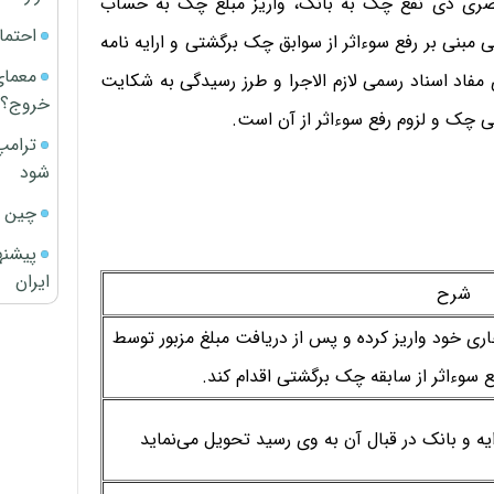
حضری ذی نفع چک به بانک، واریز مبلغ چک به حساب
احتما
۲۴ ماه، ارایه حکم قضایی مبنی بر رفع سوءاثر از سوابق چک برگشتی و ارایه نامه
معمای
وع ماده ۱۸۳ آیین نامه اجرای مفاد اسناد رسمی لازم الاجرا و طرز رسیدگی به شکایت
خروج؟
 چک و لزوم رفع سوءاثر از آن است.
ترامپ
شود
چین ا
پیشنه
ایران
شرح
 خود واریز کرده و پس از دریافت مبلغ مزبور توسط
 سوءاثر از سابقه چک برگشتی اقدام کند.
ه و بانک در قبال آن به وی رسید تحویل می‌نماید