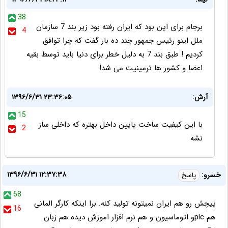
38
برجام برای این بود که ایران رفته بود زیر بند 7 سازمان
4
ملل اینو رئیس جمهور چند ده بار گفت که چرا توافق
کردیم ! طبق بند 7 به دلیل خطر برای دنیا باید توسط بقیه
اعضا و کشور ها ترمینیت می شد!
آرش:
۱۳۹۶/۶/۳۱ ۲۳:۳۶:۰۵
15
با این کیفیت ساخت پایین داخل بهتره که داخلی ساز
2
نشه
۱۳۹۶/۶/۳۱ ۱۲:۳۷:۳۸
خسرو:
پاسخ
68
پیچش رو هم ایران نمیتونه تولید کنه. برا اینکه کارگر المانی
16
هم plcو اتوماسیون و هم نرم افزار اموزش دیده هم زبان