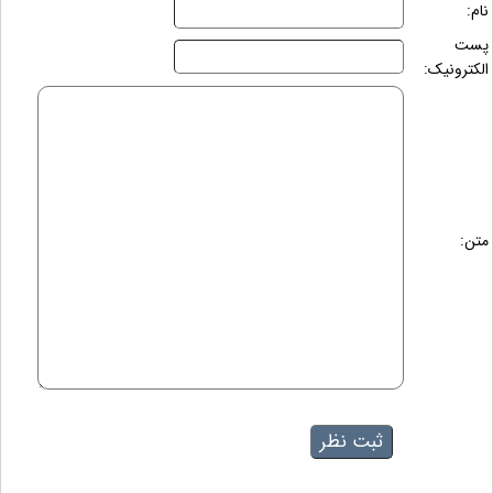
نام:
پست
الکترونیک:
متن: