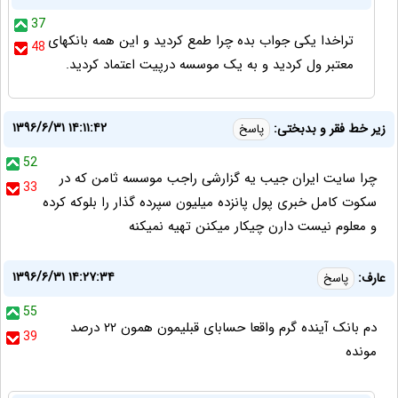
37
تراخدا یکی جواب بده چرا طمع کردید و این همه بانکهای
48
معتبر ول کردید و به یک موسسه درپیت اعتماد کردید.
۱۳۹۶/۶/۳۱ ۱۴:۱۱:۴۲
زیر خط فقر و بدبختی:
پاسخ
52
چرا سایت ایران جیب یه گزارشی راجب موسسه ثامن که در
33
سکوت کامل خبری پول پانزده میلیون سپرده گذار را بلوکه کرده
و معلوم نیست دارن چیکار میکنن تهیه نمیکنه
۱۳۹۶/۶/۳۱ ۱۴:۲۷:۳۴
عارف:
پاسخ
55
دم بانک آینده گرم واقعا حسابای قبلیمون همون ۲۲ درصد
39
مونده