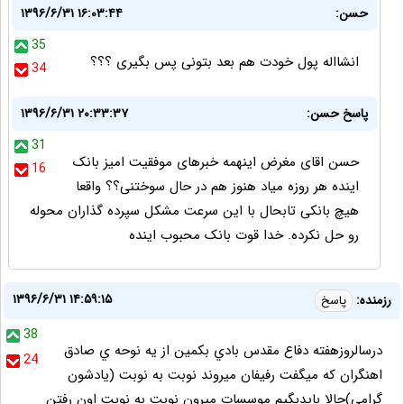
حسن:
۱۳۹۶/۶/۳۱ ۱۶:۰۳:۴۴
35
انشااله پول خودت هم بعد بتونی پس بگیری ؟؟؟
34
پاسخ حسن:
۱۳۹۶/۶/۳۱ ۲۰:۳۳:۳۷
31
حسن اقای مغرض اینهمه خبرهای موفقیت امیز بانک
16
اینده هر روزه میاد هنوز هم در حال سوختنی؟؟ واقعا
هیچ بانکی تابحال با این سرعت مشکل سپرده گذاران محوله
رو حل نکرده. خدا قوت بانک محبوب اینده
۱۳۹۶/۶/۳۱ ۱۴:۵۹:۱۵
رزمنده:
پاسخ
38
درسالروزهفته دفاع مقدس بادي بكمين از يه نوحه ي صادق
24
اهنگران كه ميگفت رفيفان ميروند نوبت به نوبت (يادشون
گرامي)حالا بايدبگيم موسسات ميرون نوبت به نوبت اون رفتن