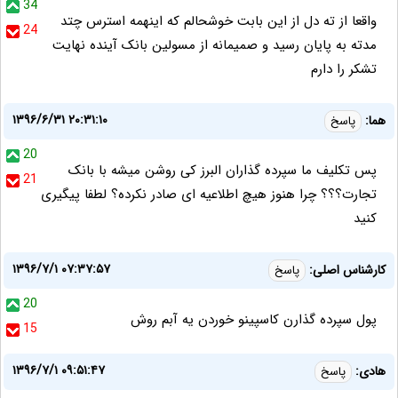
34
واقعا از ته دل از این بابت خوشحالم که اینهمه استرس چتد
24
مدته به پایان رسید و صمیمانه از مسولین بانک آینده نهایت
تشکر را دارم
۱۳۹۶/۶/۳۱ ۲۰:۳۱:۱۰
هما:
پاسخ
20
پس تکلیف ما سپرده گذاران البرز کی روشن میشه با بانک
21
تجارت؟؟؟ چرا هنوز هیچ اطلاعیه ای صادر نکرده؟ لطفا پیگیری
کنید
۱۳۹۶/۷/۱ ۰۷:۳۷:۵۷
کارشناس اصلی:
پاسخ
20
پول سپرده گذارن کاسپینو خوردن یه آبم روش
15
۱۳۹۶/۷/۱ ۰۹:۵۱:۴۷
هادی:
پاسخ