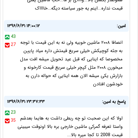
همونقدر بکشن بالا...واااای بر ما...خب ماشین یعنی
قیمت نداره...اینم یه جور سیاسته دیگه...خااااک
امین:
۱۳۹۶/۶/۳۱ ۱۴:۰۰:۱۲
43
انصافا ۲۰۰۸ ماشین خوبیه ولی نه به این قیمت با توجه
27
به جثه کوچیکش خیلی سریع قیمتش داره میاد پایین
مخصوصا که اینایی که قبل عید تحویل میشه افت مدل
میخورن ۲۰۰۸ مثل کپچر خیلی سریع قیمت کارخونه و
بازارش یکی میشه الان همه اینایی که حواله دارن به
خودشون افتادن
پاسخ به امین:
۱۳۹۶/۶/۳۱ ۲۳:۳۷:۳۳
23
اولا که این صحبت تو چه ربطی داشت به هایما بعدشم
35
واستا تعرفه گمرکی ماشین خارجی بره بالا اونوقت میبینی
قیمت 2008 تا کجا میره بالا...