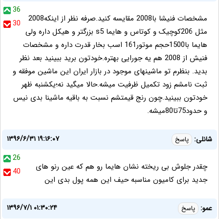
36
مشخصات فنیشا با2008 مقایسه کنید.صرفه نظر از اینکه2008
30
مثل 206کوچیک و کوتاس و هایما s5 بزرگتر و هیکل داره ولی
هایما با1500حجم موتور161 اسب بخار قدرت داره و مشخصات
فنیش از 2008 هم یه جورایی بهتره.خودتون برید ببینید بعد نظر
بدید. بنظرم تو ماشینهای موجود در بازار ایران این ماشین موفقه و
ثبت نامشم زود تکمیل ظرفیت میشه.حالا میگید نه؛یکشنبه ظهر
خودتون ببینید.چون رنج قیمتشم نسبت به باقیه ماشینا بدی نیس
و حدود75تا80میشه.
۱۳۹۶/۶/۳۱ ۱۹:۱۶:۰۷
شانلی:
پاسخ
26
چقدر جلوش بی ریخته نشان هایما رو هم که عین رنو های
40
جدید برای کامیون مناسبه حیف این همه پول بدی این
۱۳۹۶/۷/۱ ۰۱:۳۰:۲۴
عمو:
پاسخ