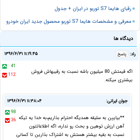
رقبای هایما S7 توربو در ایران + جدول
معرفی و مشخصات هایما S7 توربو محصول جدید ایران خودرو
دیدگاه ها
۱۳۹۶/۶/۳۱ ۱۱:۱۹:۴۵
راد:
پاسخ
41
اگه قیمتش 80 میلیون باشه نسبت به رقیبهاش فروش
112
بیشتری میکنه.
جوان ایرانی:
۱۳۹۶/۶/۳۱ ۱۱:۳۸:۰۴
98
**بیایین به سلیقه همدیگه احترام بذاریم،به خدا یه تیکه
36
آهن ارزش توهین و بحث رو نداره، اگه اطلاعاتتون
نسبت به بقیه بیشتر هستش به اشتراک بذارین تا کسانی