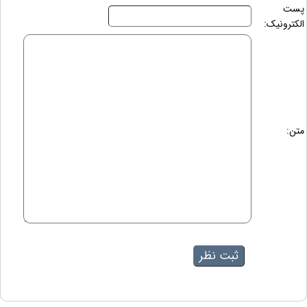
پست
الکترونیک:
متن: