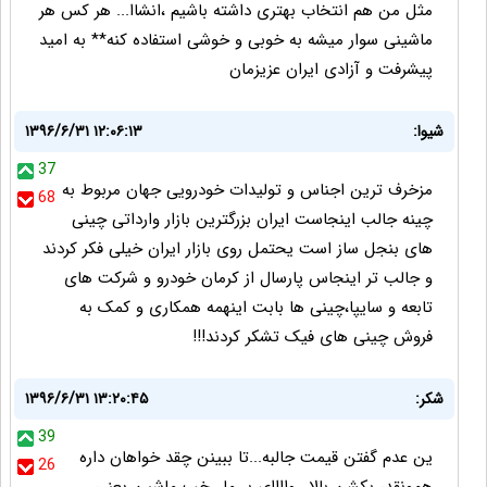
مثل من هم انتخاب بهتری داشته باشیم ،انشاا... هر کس هر
ماشینی سوار میشه به خوبی و خوشی استفاده کنه** به امید
پیشرفت و آزادی ایران عزیزمان
شيوا:
۱۳۹۶/۶/۳۱ ۱۲:۰۶:۱۳
37
مزخرف ترین اجناس و تولیدات خودرویی جهان مربوط به
68
چینه جالب اینجاست ایران بزرگترین بازار وارداتی چینی
های بنجل ساز است یحتمل روی بازار ایران خیلی فکر کردند
و جالب تر اینجاس پارسال از کرمان خودرو و شرکت های
تابعه و سایپا،چینی ها بابت اینهمه همکاری و کمک به
فروش چینی های فیک تشکر کردند!!!
شکر:
۱۳۹۶/۶/۳۱ ۱۳:۲۰:۴۵
39
ین عدم گفتن قیمت جالبه...تا ببینن چقد خواهان داره
26