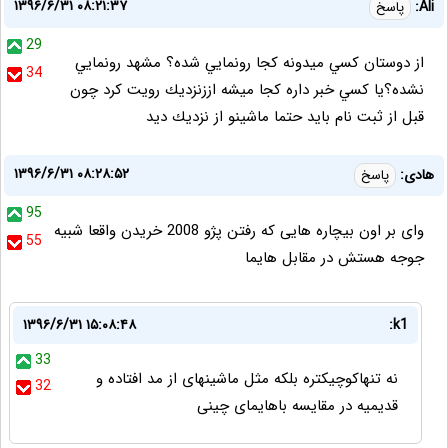
۱۳۹۶/۶/۳۱ ۰۸:۲۱:۳۷
Ali:
پاسخ
29
از دوستان كسي ميدونه كجا رونمايي شده؟ مشهد رونمايي
34
نشده؟يا كسي خبر داره كجا ميشه اززنزديك رويت كرد چون
قبل از ثبت نام بايد حتما ماشينو از نزديك ديد
۱۳۹۶/۶/۳۱ ۰۸:۲۸:۵۲
هادی:
پاسخ
95
وای بر اون بیچاره هایی که رفتن پژو 2008 خریدن واقعا شبیه
55
جوجه هستش در مقابل هایما
۱۳۹۶/۶/۳۱ ۱۵:۰۸:۴۸
k1:
33
نه تنهاکوچیکتره بلکه مثل ماشینهای از مد افتاده و
32
قدیمیه در مقایسه باهایمای چینی