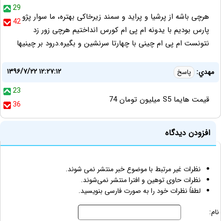
29
هرچی باشه از پرشیا و پراید و سمند زیرخاکی بهتره، ما سوار پژو
42
پارس بودیم با یدونه ام پی ام کورس انداختیم هرچی زور زد
نتونست ام پی ام چینی با چهارتا سرنشین و بگیره.درود بر چینیها
۱۳۹۶/۷/۲۲ ۱۲:۲۷:۱۲
مهدي:
پاسخ
23
قيمت هايما S5 ميليون تومان 74
36
افزودن دیدگاه
نظرات غیر مرتبط با موضوع خبر منتشر نمی شوند.
نظرات حاوی توهین و افترا منتشر نمی‌شوند.
لطفاً نظرات خود را به صورت فارسی بنویسید.
نام: