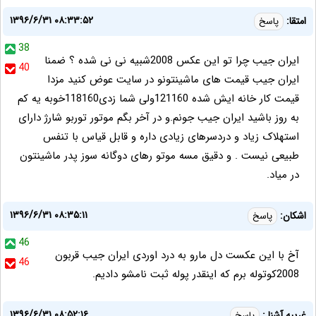
۱۳۹۶/۶/۳۱ ۰۸:۳۳:۵۲
امتقا:
پاسخ
38
ایران جیب چرا تو این عکس 2008شبیه نی نی شده ؟ ضمنا
40
ایران جیب قیمت های ماشینتونو در سایت عوض کنید مزدا
قیمت کار خانه ایش شده 121160ولی شما زدی118160خوبه یه کم
به روز باشید ایران جیب جونم.و در آخر بگم موتور توربو شارژ دارای
استهلاک زیاد و دردسرهای زیادی داره و قابل قیاس با تنفس
طبیعی نیست . و دقیق مسه موتو رهای دوگانه سوز پدر ماشینتون
در میاد.
۱۳۹۶/۶/۳۱ ۰۸:۳۵:۱۱
اشکان:
پاسخ
46
آخ با این عکست دل مارو به درد اوردی ایران جیب قربون
46
2008کوتوله برم که اینقدر پوله ثبت نامشو دادیم.
۱۳۹۶/۶/۳۱ ۰۸:۵۲:۱۶
غریبه آشنا :
پاسخ