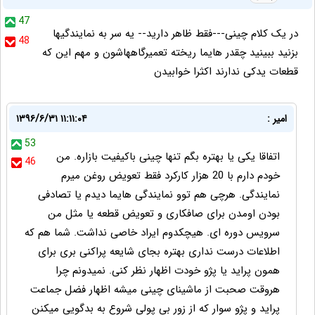
47
در یک کلام چینی---فقط ظاهر دارید-- یه سر به نمایندگیها
48
بزنید ببینید چقدر هایما ریخته تعمیرگاههاشون و مهم این که
قطعات یدکی ندارند اکثرا خوابیدن
امیر :
۱۳۹۶/۶/۳۱ ۱۱:۱۱:۰۴
53
اتفاقا یکی یا بهتره بگم تنها چینی باکیفیت بازاره. من
46
خودم دارم با 20 هزار کارکرد فقط تعویض روغن میرم
نمایندگی. هرچی هم توو نمایندگی هایما دیدم یا تصادفی
بودن اومدن برای صافکاری و تعویض قطعه یا مثل من
سرویس دوره ای. هیچکدوم ایراد خاصی نداشت. شما هم که
اطلاعات درست نداری بهتره بجای شایعه پراکنی بری برای
همون پراید یا پژو خودت اظهار نظر کنی. نمیدونم چرا
هروقت صحبت از ماشینای چینی میشه اظهار فضل جماعت
پراید و پژو سوار که از زور بی پولی شروع به بدگویی میکنن