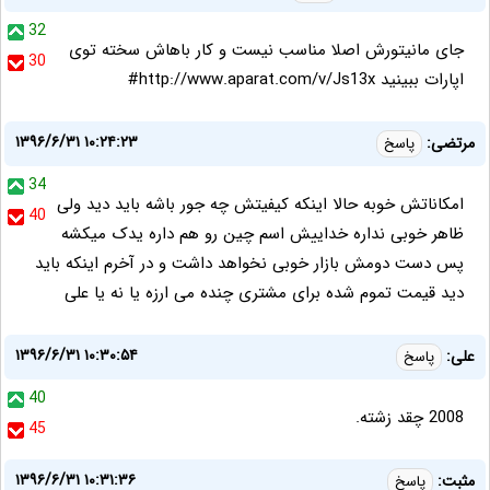
32
جای مانیتورش اصلا مناسب نیست و کار باهاش سخته توی
30
اپارات ببینید http://www.aparat.com/v/Js13x#
۱۳۹۶/۶/۳۱ ۱۰:۲۴:۲۳
مرتضی:
پاسخ
34
امکاناتش خوبه حالا اینکه کیفیتش چه جور باشه باید دید ولی
40
ظاهر خوبی نداره خداییش اسم چین رو هم داره یدک میکشه
پس دست دومش بازار خوبی نخواهد داشت و در آخرم اینکه باید
دید قیمت تموم شده برای مشتری چنده می ارزه یا نه یا علی
۱۳۹۶/۶/۳۱ ۱۰:۳۰:۵۴
علی:
پاسخ
40
2008 چقد زشته.
45
۱۳۹۶/۶/۳۱ ۱۰:۳۱:۳۶
مثبت:
پاسخ