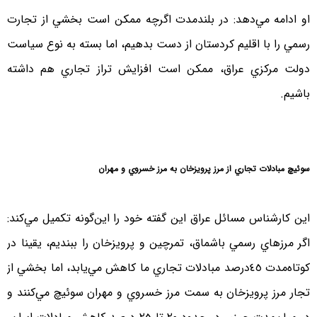
او ادامه مي‌دهد: در بلندمدت اگرچه ممكن است بخشي از تجارت
رسمي را با اقليم كردستان از دست بدهيم، اما بسته به نوع سياست
دولت مركزي عراق، ممكن است افزايش تراز تجاري هم داشته
باشيم.
سوئيچ مبادلات تجاري از مرز پرويزخان به مرز خسروي و مهران
اين كارشناس مسائل عراق اين گفته خود را اين‌گونه تكميل مي‌كند:
اگر مرزهاي رسمي باشماق، تمرچين و پرويزخان را ببنديم، يقينا در
كوتاه‌مدت ٤٥درصد مبادلات تجاري ما كاهش مي‌يابد، اما بخشي از
تجار مرز پرويز‌خان به سمت مرز خسروي و مهران سوئيچ مي‌كنند و