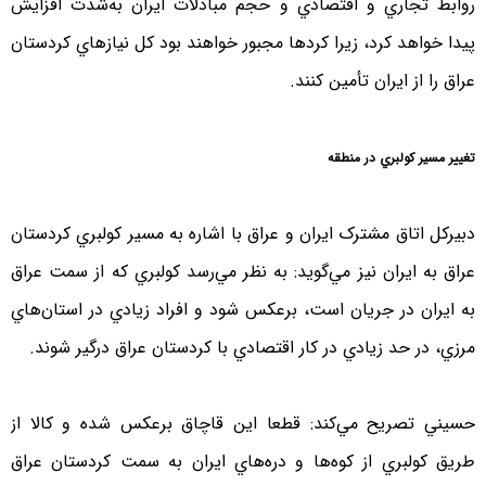
روابط تجاري و اقتصادي و حجم مبادلات ايران به‌شدت افزايش
پيدا خواهد كرد، زيرا كردها مجبور خواهند بود كل نيازهاي كردستان
عراق را از ايران تأمين كنند.
تغيير مسير كولبري در منطقه
دبیرکل اتاق مشترک ايران و عراق با اشاره به مسير كولبري كردستان
عراق به ايران نيز مي‌گويد: به نظر مي‌رسد كولبري كه از سمت عراق
به ايران در جريان است، برعكس شود و افراد زيادي در استان‌هاي
مرزي، در حد زيادي در كار اقتصادي با كردستان عراق درگير شوند.
حسيني تصريح مي‌كند: قطعا اين قاچاق برعكس شده و كالا از
طريق كولبري از كوه‌ها و دره‌هاي ايران به سمت كردستان عراق