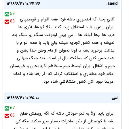
۱۳۹۶/۶/۳۰ ۱۰:۳۴:۳۶
saeid:
59
آقاي رضا اگه اينجوري باشه فردا همه اقوام و قوميتهاي
83
ايران و عراق بايد استقلال پيدا كنند مثلا كردها، آذري ها
عرب ها لرها گيلك ها... مي بيني اونوقت سنگ رو سنگ بند
نميشه و همه كشور تجزيه ميشه ولي بايد با همه اقوام با
عدالت برخورد بشه تا اونا نخوان از مام وطن جدا بشن و
همه حس كنن كه مملكت مال اوناست. بعد جنگ جهاني
دوم و اشغال ايران توسط دوم متخاطم آذربايجان و خوزستان
اعلام خود مختاري و استقلاب كردند كه اگر رضا شاه و كمك
امريكا نبود الان كشور متشلاشي شده بود.
امیر:
۱۳۹۶/۶/۳۰ ۱۰:۳۵:۰۰
67
ایران باید اولاً به فکر خودش باشه که اگه روبطش قطع
66
بشه با کردستان از نظر صادرات بسیار ضرر میکنه. مگه کی