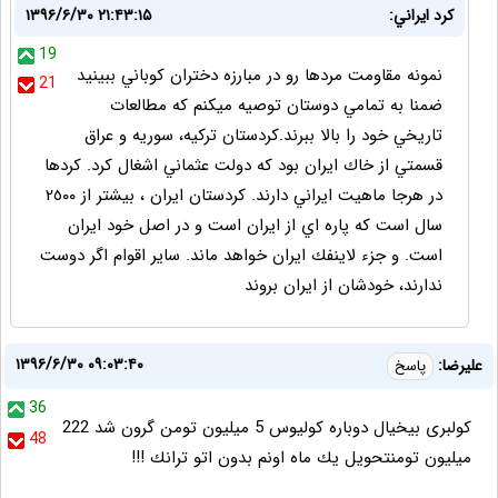
كرد ايراني:
۱۳۹۶/۶/۳۰ ۲۱:۴۳:۱۵
19
نمونه مقاومت مردها رو در مبارزه دختران كوباني ببينيد
21
ضمنا به تمامي دوستان توصيه ميكنم كه مطالعات
تاريخي خود را بالا ببرند.كردستان تركيه، سوريه و عراق
قسمتي از خاك ايران بود كه دولت عثماني اشغال كرد. كردها
در هرجا ماهيت ايراني دارند. كردستان ايران ، بيشتر از ٢٥٠٠
سال است كه پاره اي از ايران است و در اصل خود ايران
است. و جزء لاينفك ايران خواهد ماند. ساير اقوام اگر دوست
ندارند، خودشان از ايران بروند
۱۳۹۶/۶/۳۰ ۰۹:۰۳:۴۰
عليرضا:
پاسخ
36
كولبرى بيخيال دوباره كوليوس 5 ميليون تومن گرون شد 222
48
ميليون تومنتحويل يك ماه اونم بدون اتو ترانك !!!