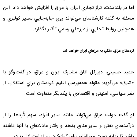
اما در بلندمدت، تراز تجاري ايران با عراق را افزايش خواهد داد. اين
مسئله به گفته كارشناسان مي‌تواند روي جابه‌جايي مسير كولبري و
همچنين روابط تجاري از مرزهاي رسمي تأثير بگذارد.
كردستان عراق، متكي به مرزهاي ايران خواهد شد
حميد حسيني، دبیرکل اتاق مشترک ايران و عراق، در گفت‌وگو با
«شرق» مي‌گويد: مقوله همه‌پرسي اقليم كردستان براي استقلال، از
نظر سياسي، امنيتي و اقتصادي با يكديگر متفاوت است.
او گفت دولت عراق مي‌تواند مانند ساير افراد، سهم كُردها را از
درآمدهاي نفتي و ساير منابع بدهد و رفتار عادلانه‌اي با آنها داشته
باشد تا بهانه دست مخالفان براي كوك‌كردن ساز استقلال ندهد.