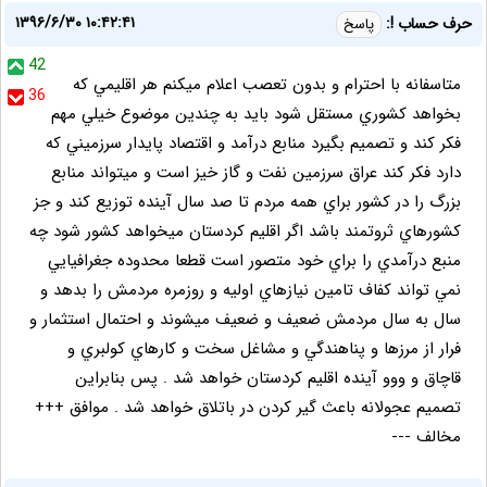
۱۳۹۶/۶/۳۰ ۱۰:۴۲:۴۱
حرف حساب !:
پاسخ
42
متاسفانه با احترام و بدون تعصب اعلام ميكنم هر اقليمي كه
36
بخواهد كشوري مستقل شود بايد به چندين موضوع خيلي مهم
فكر كند و تصميم بگيرد منابع درآمد و اقتصاد پايدار سرزميني كه
دارد فكر كند عراق سرزمين نفت و گاز خيز است و ميتواند منابع
بزرگ را در كشور براي همه مردم تا صد سال آينده توزيع كند و جز
كشورهاي ثروتمند باشد اگر اقليم كردستان ميخواهد كشور شود چه
منبع درآمدي را براي خود متصور است قطعا محدوده جغرافيايي
نمي تواند كفاف تامين نيازهاي اوليه و روزمره مردمش را بدهد و
سال به سال مردمش ضعيف و ضعيف ميشوند و احتمال استثمار و
فرار از مرزها و پناهندگي و مشاغل سخت و كارهاي كولبري و
قاچاق و ووو آينده اقليم كردستان خواهد شد . پس بنابراين
تصميم عجولانه باعث گير كردن در باتلاق خواهد شد . موافق +++
مخالف ---