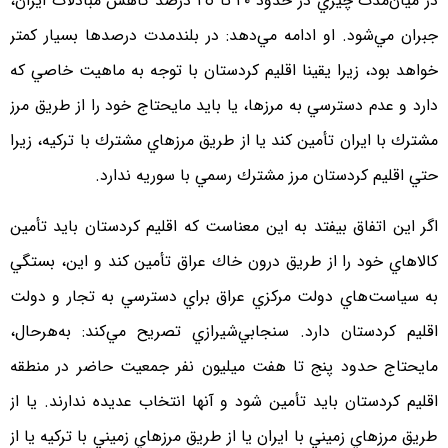
در ميان‌مدت چيزي در حدود ٢٠ تا ٢٥ درصد كاهش مبادلات ايران،
جبران مي‌شود. او ادامه مي‌‌دهد: در بلندمدت درصد‌ها بسيار كمتر
خواهد بود، زيرا يقينا اقليم كردستان با توجه به ماهيت خاصي كه
دارد و عدم دسترسي به مرزها، يا بايد مايحتاج خود را از طريق مرز
مشترك با ايران تأمين كند يا از طريق مرزهاي مشترك با تركيه، زيرا
حتي اقليم كردستان مرز مشترك رسمي با سوريه ندارد.
اگر اين اتفاق بيفتد به اين معناست كه اقليم كردستان بايد تأمين
كالاهاي خود را از طريق درون خاك عراق تأمين كند و اين، بستگي
به سياست‌هاي دولت مركزي عراق براي دسترسي به تجار و دولت
اقليم كردستان دارد. سنجابي‌شيرازي تصريح مي‌كند: به‌هرحال،
مايحتاج حدود پنج تا هفت ميليون نفر جمعيت حاضر در منطقه
اقليم كردستان بايد تأمين شود و آنها انتخاب عديده ندارند. يا از
طريق مرزهاي زميني با ايران يا از طريق مرزهاي زميني با تركيه يا از