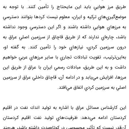
طريق مرز هوايي بايد اين مايحتاج را تأمين كنند. با توجه به
موضع‌گيري‌هاي تركيه و ايران، معلوم نيست كردها بتوانند دسترسي
به مرزهاي هوايي داشته باشند و اگر اين دسترسي وجود نداشته
باشد، چاره‌اي ندارند كه از طريق قاچاق از سرزمين اصلي عراق به
درون سرزمين كردي، نيازهاي خود را تأمين كنند. به گفته او،
به‌اين‌ترتيب، تقويت تبادلات تجاري با ساير مرزهاي عربي خواهيم
داشت و به اين طريق، مبادلات رسمي ايران با عراق از طريق اين
مرزها، افزايش مي‌يابد و در ادامه آن، قاچاق داخلي عراق از سرزمين
اصلي به سرزمين كردي اتفاق مي‌افتد.
اين كارشناس مسائل عراق با اشاره به توليد اندك نفت در اقليم
كردستان ادامه مي‌دهد: ظرفيت‌هاي توليد نفت اقليم كردستان
آن‌قدر نيست كه تأثير محسوسي در كوتاه‌مدت داشته باشد، هرچند