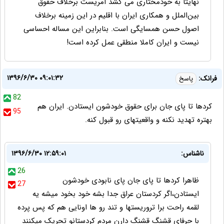
نهایتا به خودمختاری می کشد امریست برخلاف حقوق
بین‌الملل و همکاری ایران با اقلیم در این زمینه برخلاف
اصول حسن همسایگی است. بنابراین این مساله احساسی
نیست و ایران کاملا منطقی عمل کرده است!
۱۳۹۶/۶/۳۰ ۰۹:۰۱:۳۲
فرانک:
پاسخ
82
کردها تا پای جان برای حقوق خودشون ایستادن. ایران هم
95
بهتره تهدید نکنه و واقعیتهای رو قبول کنه.
ناشناس:
۱۳۹۶/۶/۳۰ ۱۲:۵۹:۰۱
26
ظاهرا کردها تا پای جان پای نابودی خودشون
27
ایستادن،اگر کردستان عراق جدا بشه خود بخود میشه یه
لقمه راحت برا تروریستها و تند رو ها اونایی هم که پس پرده
با حرفای قشنگ قشنگ دارن مردم کردستانو تحریک میکنند