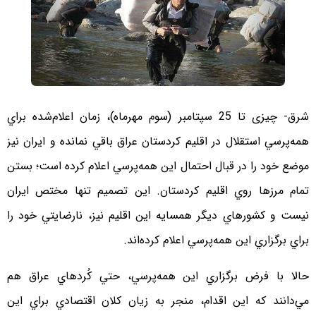
شرق- چيزی تا 25 سپتامبر (سوم مهرماه)، زمان اعلام‌شده براي
همه‌پرسي استقلال در اقليم كردستان عراق باقي نمانده و ايران نيز
موضع خود را در قبال احتمال اين همه‌پرسي اعلام كرده است؛ بستن
تمام مرزها روي اقليم كردستان. اين تصميم تنها مختص ايران
نيست و كشورهاي ديگر همسايه اين اقليم نيز، نارضايتي خود را
براي برگزاري اين همه‌پرسي اعلام كرده‌اند.
حالا با فرض برگزاري اين همه‌پرسي، حتي كُردهاي عراق هم
مي‌دانند كه اين اقدام، منجر به زيان كلان اقتصادي براي اين