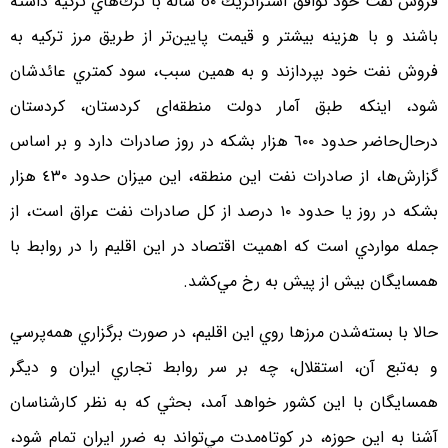
فروش نفت خود توافق استراتژيك ٥٠ ساله با ترك‌هاي تركيه داشته
باشند و با هزينه بيشتر و قيمت پايين‌تر از طريق مرز تركيه به
فروش نفت خود بپردازند و به همين سبب، سود كمتري عائدشان
شود، اينكه طبق آمار دولت منطقه‌ای کردستان، کردستان
درحال‌حاضر حدود ٦٠٠ هزار بشکه در روز صادرات دارد و بر اساس
گزارش‌ها، از صادرات نفت اين منطقه، اين ميزان حدود ٤٣٠ هزار
بشکه در روز یا حدود ١٠ درصد از کل صادرات نفت عراق است، از
جمله مواردي است كه اهميت اقتصاد در اين اقليم را در روابط با
همسايگان بيش از پيش به رخ مي‌كشد.
حالا با بسته‌شدن مرزها روي اين اقليم، در صورت برگزاري همه‌پرسي
و به‌تبع آن، استقلال، چه بر سر روابط تجاري ايران و ديگر
همسايگان با اين كشور خواهد آمد، بحثي كه به نظر كارشناسان
آشنا به اين حوزه، در كوتاه‌مدت مي‌تواند به ضرر ايران تمام شود،