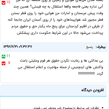
بسته شدن مرزهای هوایی و زمینی بر روی منطقه ای که مرز
15
آبی نداره یعنی فاجعه واقعا استقلال به چه قیمتی؟ همین چند
وقت پیش عربستان و امارات مرز هوایی خود را روی قطر بستن
قطر مجبور شد هواپیماهای خود را از روی آسمان ایران جابجا کنه.
از طرفی در اقلیم کردستان عراق پنج ماه یکبار حق و حقوق مردم
پرداخت می‌شود حالا در اون شرایط حکومت داری پیشکش
۱۳۹۶/۶/۳۱ ۰۹:۳۲:۳۷
بيطرف:
پاسخ
11
بى عدالتى ها و رعايت نكردن حقوق هر قوم ومليتى باعث
8
واكنش هاى اينچنينى از جمله مهاجرت و اعلام استقلال مى
گردد. !!!!!!!!!!!!!!!!!
افزودن دیدگاه
نظرات غیر مرتبط با موضوع خبر منتشر نمی شوند.