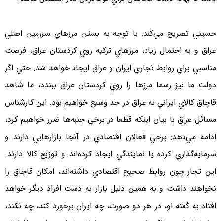
حسيني تصريح مي‌كند: با توجه به بستن مرزهاي سرزمين اصلي
عراق و به احتمال زياد، مرزهاي تركيه روي كردستان عراق، فرصت
مناسبي براي روابط تجاري ايران و عراق ايجاد خواهد شد. حتي اگر
دولت ما نيز رسما مرزها را روي كردستان عراق ببندد، ما شاهد
قاچاق كالاي ايراني به عراق در حد وسيع خواهيم بود. اين كارشناس
مسائل عراق با بيان اينكه قطعا در برخي جنبه‌ها ضرر خواهيم كرد،
ادامه مي‌دهد: برخي فعالان اقتصادي در آنجا بازارهايي دارند و
سرمايه‌گذاري كرده يا نمايندگي ايجاد كرده‌اند و توزيع كالا دارند.
اين تجار چون روابط صحيح اقتصادي داشته‌اند، امكان قاچاق را
نخواهند داشت و به همين دليل بازار به دست افراد ديگر خواهد
افتاد.به گفته او، در هر دو صورت، چه ايران برخورد كند، چه نكند،