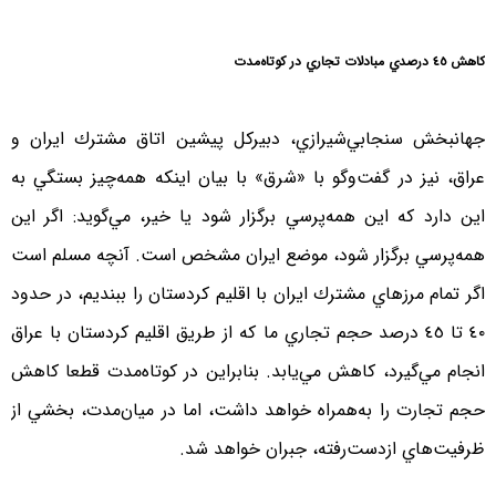
كاهش ٤٥‌ درصدي مبادلات تجاري در كوتاه‌مدت
جهانبخش سنجابي‌شيرازي، دبيركل پيشين اتاق مشترك ايران و
عراق، نيز در گفت‌وگو با «شرق» با بيان اينكه همه‌چيز بستگي به
اين دارد كه اين همه‌پرسي برگزار شود يا خير، مي‌گويد: اگر اين
همه‌‌پرسي برگزار شود، موضع ايران مشخص است. آنچه مسلم است
اگر تمام مرزهاي مشترك ايران با اقليم كردستان را ببنديم، در حدود
٤٠ تا ٤٥ درصد حجم تجاري ما كه از طريق اقليم كردستان با عراق
انجام مي‌گيرد،‌ كاهش مي‌يابد. بنابراين در كوتاه‌مدت قطعا كاهش
حجم تجارت را به‌همراه خواهد داشت، اما در ميان‌مدت، بخشي از
ظرفيت‌هاي ازدست‌رفته، جبران خواهد شد.