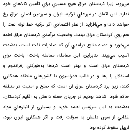
مي‌رود، زيرا كردستان عراق هيچ مسيري براي تأمين كالاهاي خود
ندارد. اين اتفاق در مرزهاي تركيه، ايران و سرزمين اصلي عراق رخ
خواهد داد.او مي‌افزايد: از نظر اقتصادي اگر تركيه خط لوله نفت را
هم روي كردستان عراق ببندد، وضعيت درآمدي كردستان عراق لطمه
مي‌خورد و عمده منابع درآمدي آن كه صادرات نفت است، به‌شدت
آسيب مي‌بيند. بنابراين، اين معامله، معامله باخت- باخت براي
كردستان عراق است و بهتر است كردها به‌طوركلي رفراندوم و
استقلال را رها و در قالب فدراسيون با كشورهاي منطقه همكاري
كنند، زيرا برد كردستان عراق آن است كه صلح و امنيت در منطقه
حاكم شود. شاهد بوديم در جريان حمله داعش به اقليم كردستان،
به‌شدت به اين سرزمين لطمه خورد و بسياري از انبارهاي مواد
غذايي از سوی داعش به سرقت رفت و اگر همكاري ايران نبود،
اربيل سقوط كرده بود.