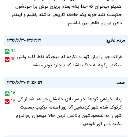
همینو میخوان که جدا بشه بعدم بریزن توش برا خودشون
حکومت کنند.خوبه یکم حافظه تاریخی داشته باشیم و اینقدر
دهن بین و ظاهر بین نباشیم
مردم عادي:
۱۳۹۶/۶/۳۰ ۱۳:۱۳:۳۱
34
فرانك جون ايران تهديد نكرده كه ميجنگه فقط گفته ولش
30
ميكنه...وگرنه به جنگ باشه كه بيچاره پودر ميشه
صمد:
۱۳۹۶/۶/۳۰ ۱۴:۵۶:۵۹
16
زیادیخواهی کردها اخر سر بلای جانشان خواهد شد.از کی
15
کرکوک شده شهر کردنشین؟با زور اسلحه ترکیب جمعیت
شهر را به نفعخودشون بالانس کردن حالا میخوان رفراندوم
بکنند ولی کور خوندین