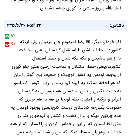
جنسهای بی کیفیت ایران رو میخره. رفراندوم حق خودشونه
انشاءالله پیروز میشن به کوری چشم دشمنان
ناشناس:
۱۳۹۶/۶/۳۰ ۱۰:۵۹:۲۲
52
اگر خودتو میگی اقا رضا نمیدونم چی میدونی ولی اینکه
37
کشورها مخالف باشن با استقلال کردستان یعنی مخالفت
با از هم پاشیدن و تکه تکه شدن و حفظ استقلال
کشورها،یعنی حفظ استقلال و تمامیت ارضی،یعنی جلو گیری
از بوجود اومدن یه کشور کوچیک و ضعیف بیخ گوش ایران
که هر لحظه ممکنه یه گروه تروریستی بریزن توش کنترلشو
به دست بگیرن و بیان یه دستی هم برسونن به کردستان
ایرانو و ترکیه و امنیت نظم اونجا رو هم به هم بریزن که
حکومت یکپارچه کردستان درست کنن،یعنی بوجود اومدن یه
غده چرکین دیگه و پر از کشت و کشتار و گروههای تند رو
مثل افغانستان که از ایران جداش کردن و پاکستان که از هند
جدا شد وهزاران مسئله دیگه که من و شما نمیدونیم پس