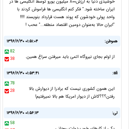
خوشیدی دنیا به ارزش٨٠٠‌ میلیون یورو توسط انگلیسی ها در
ایران ساخته شود." فکر کنم انگلیسی ها فراموش کردند با
واحد پولی خودشون که پوند هست قرارداد بنویسند !!!!
"ایران حالا به‌عنوان دومین اقتصاد منطقه..." عحب !
هموطن:
۱۳۹۶/۶/۳۰ ۰۱:۵۱:۰۴
82
از اولم بجای نیروگاه اتمی باید میرفتن سراغ همین.
38
۱۳۹۶/۶/۳۰ ۰۱:۵۳:۴۱
ali:
78
این همون کشوری نیست که برادرا از دیوارش بالا
28
رفتن؟؟؟کاش از دیوار امریکا هم بالا نمیرفتیم!
لی:
۱۳۹۶/۶/۳۰ ۰۱:۵۶:۱۳
58
یکی از کارهای خوب دولت روحانی