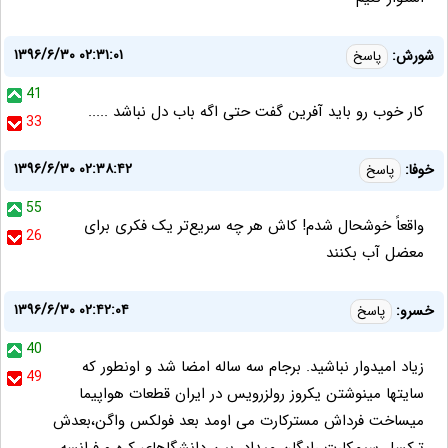
۱۳۹۶/۶/۳۰ ۰۲:۳۱:۰۱
شورش:
پاسخ
41
کار خوب رو باید آفرین گفت حتی اگه باب دل نباشد .....
33
۱۳۹۶/۶/۳۰ ۰۲:۳۸:۴۲
خوفا:
پاسخ
55
واقعاً خوشحال شدم! کاش هر چه سریع‌تر یک فکری برای
26
معضل آب بکنند
۱۳۹۶/۶/۳۰ ۰۲:۴۲:۰۴
خسرو:
پاسخ
40
زیاد امیدوار نباشید. برجام سه ساله امضا شد و اونطور که
49
سایتها مینوشتن یکروز رولزرویس در ایران قطعات هواپیما
میساخت فرداش مسترکارت می اومد بعد فولکس واگن،بعدش