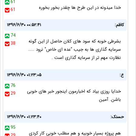
61
خدا میدونه در این طرح ها چقدر بخور بخوره
61
کاظم:
۱۳۹۶/۶/۳۰ ۰۰:۵۲:۴۱
74
بشرطی خوبه که سود های کلان حاصل از این گونه
38
سرمایه گذاری ها به جیب "عده ای خاص" نرود .....
نظارت مهم تر از سرمایه گذاری است .
ع:
۱۳۹۶/۶/۳۰ ۰۱:۲۳:۰۵
76
خدایا روزی بیاد که اخبارمون اینجور خبر های خوبی
29
باشن. آمین
حسنک:
۱۳۹۶/۶/۳۰ ۰۱:۲۳:۴۰
95
هم پروژه بسیار خوبیه و هم مطلب خوبی کار کردی
29