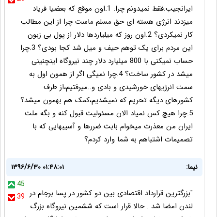
ایرانجیب.فقط نمیدونم چرا: 1.اون موقع که بعضیا فریاد
میزدند انرژی هسته ای حق مسلم ماست چرا از این مطالب
کار نمیکردی؟ 2.اون روز که میلیاردها دلار از پول بی زبون
این مردم برای یک توهم حیف و میل شد کجا بودی؟ 3.چرا
حساب نمیکنی با 800 میلیارد دلار چند نیروگاه اینچنینی
میشد در کشور ساخت؟ 4.چرا نمیگی اگر از همون اول به
سمت انرژیهای خورشیدی و بادی و..میرفتیم،از طرف
کشورهای دیگه تحریم که نمیشدیم،کمک هم بهمون میشد؟
5.چرا هیچ کس نمیاد الان مسئولیت قبول کنه و بگه ملت
ایران من معذرت میخوام بابت ضررها و آسیبهایی که با
تصمیمات اشتباهم به شما وارد کردم؟
نیما:
۱۳۹۶/۶/۳۰ ۰۱:۴۸:۰۱
45
"بزرگترین قرارداد اقتصادی بین دو کشور در پسا برجام در
39
لندن امضا شد . حالا قرار است که ششمین نیروگاه بزرگ