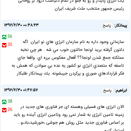
یک انرژی پایدار و رو به جلو در تمام دنیاست درود بر روحانی
رئیس جمهور منتخب ملت شریف ایران
۱۳۹۶/۶/۳۰ ۰۰:۴۸:۴۳
پيمانكار:
پاسخ
56
سازماني وجود داره به نام سازمان انرژي هاي نو ايران. اگه
35
دلتون گرفته بريد اونجا حالتون خوب مي شه . هر چي نخبه
مملكته جمع شدن اونجا؟؟ أفعال معكوس برره اي. واقعا جاي
تاسفه كه متصدي انرژي نو كشور يه عده بي سوادن كه همش به
فكر قراردادهاي صوري و پركردن جيبشونه. يك پيمانكار طلبكار
۱۳۹۶/۶/۳۰ ۰۱:۴۷:۵۷
ابراهیم:
پاسخ
38
الان انرژی های فسیلی وهسته ای جز فناوری های جدید در
26
زمینه تامین انرژی به شمار نمی رود وتامین انرژی آینده رو باید
بر اساس فناوری جدید مثل روش هم جوشی ،خورشید،باد،و...
استوار کنیم