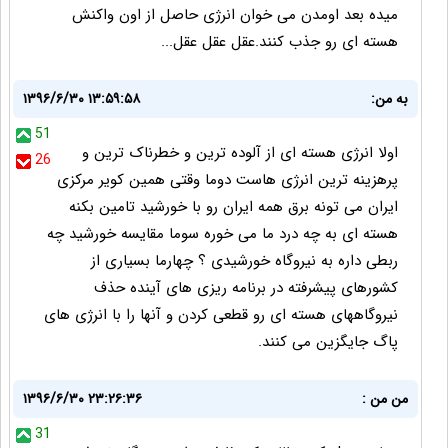
میده بعد اومدن می خوان انرژی حاصل از اون واکنش
هسته ای رو جذب کنند.عقل عقل عقل...
به من:
۱۳۹۶/۶/۳۰ ۱۳:۵۹:۵۸
51
اولا انرژی هسته ای از آلوده ترین و خطرناک ترین و
26
پرهزینه ترین انرژی هاست دوما وقتی همین کویر مرکزی
ایران می تونه برق همه ایران رو با خورشید تامین بکنه
هسته ای به چه درد ما می خوره سوما مقایسه خورشید چه
ربطی داره به نیروگاه خورشیدی ؟ چهارما بسیاری از
کشورهای پیشرفته در برنامه ریزی های آینده حذف
نیروگاههای هسته ای رو قطعی کردن و آنها را با انرژی های
پاگ جایگزین می کنند.
من من :
۱۳۹۶/۶/۳۰ ۲۳:۲۶:۳۶
31