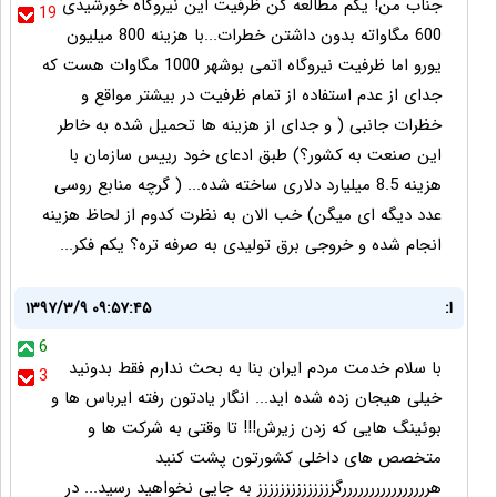
جناب من! یکم مطالعه کن ظرفیت این نیروگاه خورشیدی
19
600 مگاواته بدون داشتن خطرات...با هزینه 800 میلیون
یورو اما ظرفیت نیروگاه اتمی بوشهر 1000 مگاوات هست که
جدای از عدم استفاده از تمام ظرفیت در بیشتر مواقع و
خظرات جانبی ( و جدای از هزینه ها تحمیل شده به خاطر
این صنعت به کشور؟) طبق ادعای خود رییس سازمان با
هزینه 8.5 میلیارد دلاری ساخته شده... ( گرچه منابع روسی
عدد دیگه ای میگن) خب الان به نظرت کدوم از لحاظ هزینه
انجام شده و خروجی برق تولیدی به صرفه تره؟ یکم فکر...
ا:
۱۳۹۷/۳/۹ ۰۹:۵۷:۴۵
6
با سلام خدمت مردم ایران بنا به بحث ندارم فقط بدونید
3
خیلی هیجان زده شده اید... انگار یادتون رفته ایرباس ها و
بوئینگ هایی که زدن زیرش!!! تا وقتی به شرکت ها و
متخصص های داخلی کشورتون پشت کنید
هررررررررررررررررگزززززززززززززز به جایی نخواهید رسید... در