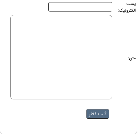
پست
الکترونیک:
متن: