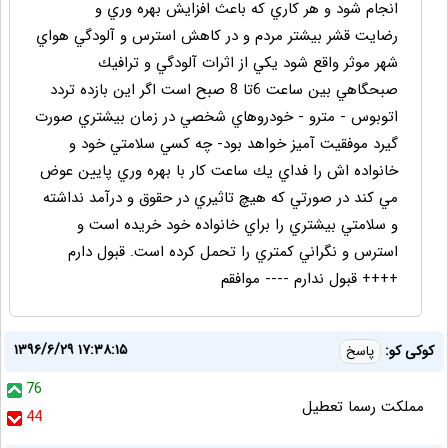
انجام شود و هر كاري كه باعث افزايش بهره وري و
رضايت قشر بيشتر مردم و در كاهش استرس و آلودگي هواي
شهر موثر واقع شود يكي از اثرات آلودگي و ترافيك
صبحگاهي بين ساعت 6تا 8 صبح است اگر اين بازده تردد
اتوبوس - مترو - خودروهاي شخصي در زمان بيشتري صورت
گيرد موفقيت آميز خواهد بود- چه كسي سلامتي خود و
خانواده اش را فداي يك ساعت كار با بهره وري پايين عوض
مي كند در صورتي كه هيچ تاثيري در حقوق و درآمد نداشته
و سلامتي بيشتري را براي خانواده خود خريده است و
استرس و نگراني كمتري را تحمل كرده است. قبول دارم
++++ قبول ندارم ---- موافقم
۱۳۹۶/۶/۲۹ ۱۷:۳۸:۱۵
کوکی کو:
پاسخ
76
مملکت رسما تعطیل
44