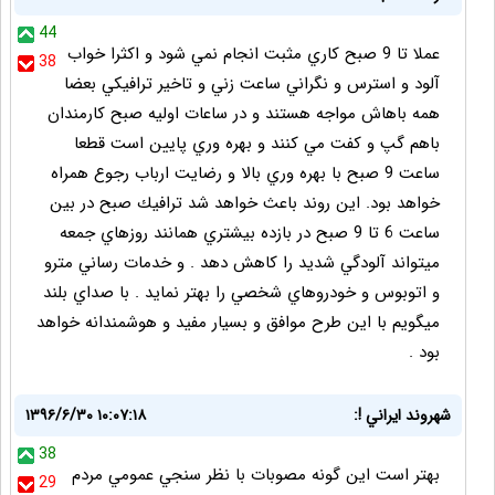
44
عملا تا 9 صبح كاري مثبت انجام نمي شود و اكثرا خواب
38
آلود و استرس و نگراني ساعت زني و تاخير ترافيكي بعضا
همه باهاش مواجه هستند و در ساعات اوليه صبح كارمندان
باهم گپ و كفت مي كنند و بهره وري پايين است قطعا
ساعت 9 صبح با بهره وري بالا و رضايت ارباب رجوع همراه
خواهد بود. اين روند باعث خواهد شد ترافيك صبح در بين
ساعت 6 تا 9 صبح در بازده بيشتري همانند روزهاي جمعه
ميتواند آلودگي شديد را كاهش دهد . و خدمات رساني مترو
و اتوبوس و خودروهاي شخصي را بهتر نمايد . با صداي بلند
ميگويم با اين طرح موافق و بسيار مفيد و هوشمندانه خواهد
بود .
شهروند ايراني !:
۱۳۹۶/۶/۳۰ ۱۰:۰۷:۱۸
38
بهتر است اين گونه مصوبات با نظر سنجي عمومي مردم
29