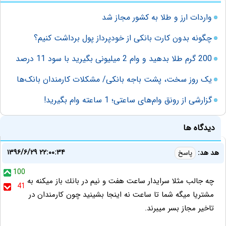
واردات ارز و طلا به کشور مجاز شد
چگونه بدون کارت بانکی از خودپرداز پول برداشت کنیم؟
200 گرم طلا بدهید و وام 2 میلیونی بگیرید با سود 11 درصد
یک روز سخت، پشت باجه بانکی/ مشکلات کارمندان بانک‌ها
گزارشی از رونق وام‌های ساعتی؛ 1 ساعته وام بگیرید!
دیدگاه ها
۱۳۹۶/۶/۲۹ ۲۲:۰۰:۳۴
هد هد:
پاسخ
100
چه جالب مثلا سرايدار ساعت هفت و نيم در بانك باز ميكنه به
41
مشتريا ميگه شما تا ساعت نه اينجا بشينيد چون كارمندان در
تاخير مجاز بسر ميبرند.