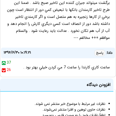
برگشت ميتواند جبران كننده اين تاخير صبح باشد . ضمنا اين
طرح تاخير كارمندان بانكها با تبعيض كمي دور از انتظار است چون
برخي از كارها زنجيره به هم متصل است و اگر كارمندي تاخير
داشته باشد دور از انصاف است كسي ديگري كارش را انجام دهد و
آب از آب هم تكان نخورد . عدالت بايد رعايت شود . والسلام
موافقم +++ مخالفم ---
۱۳۹۶/۶/۳۰ ۱۰:۱۹:۲۱
دادا:
پاسخ
37
ساعت کاري کارندا را ساعت 7 مي کردن خيلي بهتر بود .
26
افزودن دیدگاه
نظرات غیر مرتبط با موضوع خبر منتشر نمی شوند.
نظرات حاوی توهین و افترا منتشر نمی‌شوند.
لطفاً نظرات خود را به صورت فارسی بنویسید.