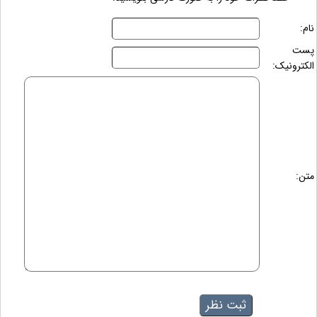
نام:
پست
الکترونیک:
متن: