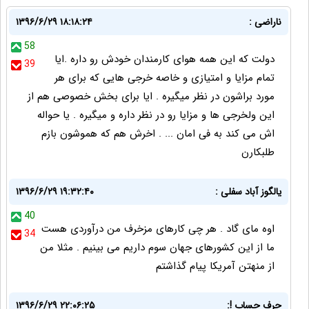
ناراضی :
۱۳۹۶/۶/۲۹ ۱۸:۱۸:۲۴
58
دولت که این همه هوای کارمندان خودش رو داره .ایا
39
تمام مزایا و امتیازی و خاصه خرجی هایی که برای هر
مورد براشون در نظر میگیره . ایا برای بخش خصوصی هم از
این ولخرجی ها و مزایا رو در نظر داره و میگیره . یا حواله
اش می کند به فی امان ... . اخرش هم که هموشون بازم
طلبکارن
یالگوز آباد سفلی :
۱۳۹۶/۶/۲۹ ۱۹:۳۲:۴۰
40
اوه مای گاد . هر چی کارهای مزخرف من درآوردی هست
34
ما از این کشورهای جهان سوم داریم می بینیم . مثلا من
از منهتن آمریکا پیام گذاشتم
حرف حساب !:
۱۳۹۶/۶/۲۹ ۲۲:۰۶:۲۵