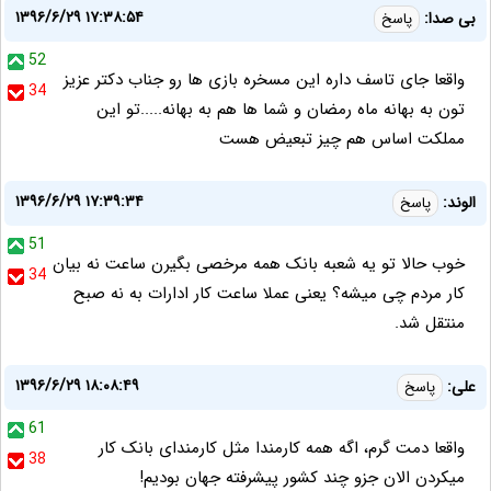
۱۳۹۶/۶/۲۹ ۱۷:۳۸:۵۴
بی صدا:
پاسخ
52
واقعا جای تاسف داره این مسخره بازی ها رو جناب دکتر عزیز
34
تون به بهانه ماه رمضان و شما ها هم به بهانه.....تو این
مملکت اساس هم چیز تبعیض هست
۱۳۹۶/۶/۲۹ ۱۷:۳۹:۳۴
الوند:
پاسخ
51
خوب حالا تو یه شعبه بانک همه مرخصی بگیرن ساعت نه بیان
34
کار مردم چی میشه؟ یعنی عملا ساعت کار ادارات به نه صبح
منتقل شد.
۱۳۹۶/۶/۲۹ ۱۸:۰۸:۴۹
علی:
پاسخ
61
واقعا دمت گرم، اگه همه کارمندا مثل کارمندای بانک کار
38
میکردن الان جزو چند کشور پیشرفته جهان بودیم!