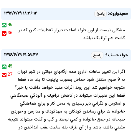
۱۳۹۶/۶/۲۹ ۱۸:۳۶:۱۴
سعیدوارونه:
پاسخ
46
مشکلی نیست از اون طرف ۱ساعت دیرتر تعطیلات کنن که بر
36
گشت هم ترافیک نباشه
۱۳۹۶/۶/۲۹ ۲۱:۵۹:۴۳
حرف حساب !:
پاسخ
45
اگر اين تغيير ساعات اداري همه ارگانهاي دولتي در شهر تهران
27
به 9 صبح منتقل شود حداقل بصورت پايلوت تا يك ماه قطعا
متوجه خواهيم شد اين روند اثرات مفيد خواهد داشت يا خير؟
قطعا اين تغييرات ميتواند در كاهش ترافيك و آلودگي صبحگاهي
و استرس و نگراني دير رسيدن به محل كار و براي هماهنگي
خانواده ها براي رساندن كودكان به مهدكودك و مدارس و خوردن
صبحانه در جمع خانواده و كمي لبخند و گپ و گفت ميتواند نتيجه
مثبتي داشته باشد و از آن طرف يك ساعت عقب انداختن در