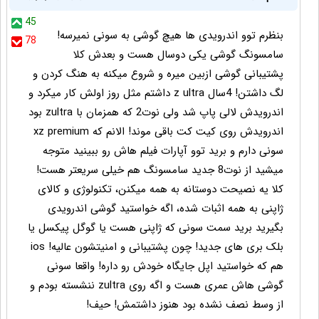
45
بنظرم توو اندرویدی ها هیچ گوشی به سونی نمیرسه!
78
سامسونگ گوشی یکی دوسال هست و بعدش کلا
پشتیبانی گوشی ازبین میره و شروع میکنه به هنگ کردن و
لگ داشتن! 4سال z ultra داشتم مثل روز اولش کار میکرد و
اندرویدش لالی پاپ شد ولی نوت2 که همزمان با zultra بود
اندرویدش روی کیت کت باقی موند! الانم که xz premium
سونی دارم و برید توو آپارات فیلم هاش رو ببینید متوجه
میشید از نوت8 جدید سامسونگ هم خیلی سریعتر هست!
کلا یه نصیحت دوستانه به همه میکنن، تکنولوژی و کالای
ژاپنی به همه اثبات شده، اگه خواستید گوشی اندرویدی
بگیرید برید سمت سونی که ژاپنی هست یا گوگل پیکسل یا
بلک بری های جدید! چون پشتیبانی و امنیتشون عالیه! ios
هم که خواستید اپل جایگاه خودش رو داره! واقعا سونی
گوشی هاش عمری هست و اگه روی zultra ننشسته بودم و
از وسط نصف نشده بود هنوز داشتمش! حیف!