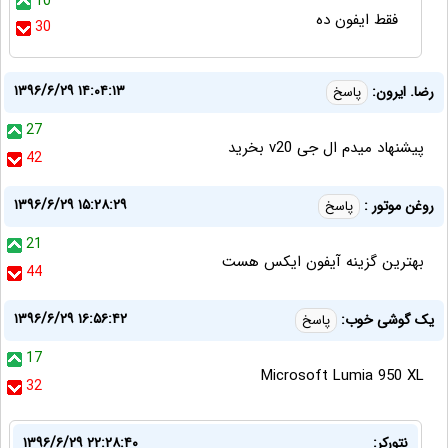
10
فقط ايفون ده
30
۱۳۹۶/۶/۲۹ ۱۴:۰۴:۱۳
رضا. ایرون:
پاسخ
27
پیشنهاد میدم ال جی v20 بخرید
42
۱۳۹۶/۶/۲۹ ۱۵:۲۸:۲۹
روغن موتور :
پاسخ
21
بهترین گزینه آیفون ایکس هست
44
۱۳۹۶/۶/۲۹ ۱۶:۵۶:۴۲
یک گوشی خوب:
پاسخ
17
Microsoft Lumia 950 XL
32
نتورکر:
۱۳۹۶/۶/۲۹ ۲۲:۲۸:۴۰