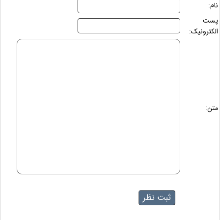
نام:
پست
الکترونیک:
متن: