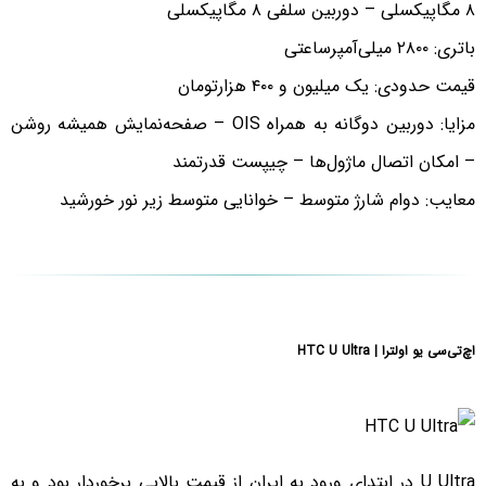
۸ مگاپیکسلی – دوربین سلفی ۸ مگاپیکسلی
باتری: ۲۸۰۰ میلی‌آمپرساعتی
قیمت حدودی: یک میلیون و ۴۰۰ هزارتومان
مزایا: دوربین دوگانه به همراه OIS – صفحه‌نمایش همیشه روشن
– امکان اتصال ماژول‌ها – چیپست قدرتمند
معایب: دوام شارژ متوسط – خوانایی متوسط زیر نور خورشید
اچ‌تی‌سی یو اولترا | HTC U Ultra
U Ultra در ابتدای ورود به ایران از قیمت بالایی برخوردار بود و به