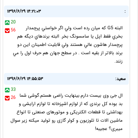
۱۳۹۶/۶/۲۹ ۱۴:۲۱:۰۳
:
20
البته G5 كه ميان رده است ولي اگر خواستي پرچمدار
56
بخري فقط اپل يا سامسونگ بخر. البته برندهاي ديگه هم
پرچمدار هاشون عالي هستند ولي قابليت اطمينان اين دو
برند بالاتر از بقيه است . در سطح جهان هم حرف اول را مي
زنند.
سعید:
۱۳۹۶/۶/۲۹ ۱۴:۵۵:۵۳
33
ال جی وی بیست دارم.بینهایت راضی هستم.گوشی شما
26
بد بوده کل برندی که از لوازم اشپزخانه تا لوازم ارایشی و
بهداشتی تا قطعات الکتریکی و موتورهای صنعتی تا انواع
ماشین الات تا تلوزیون و کولر گازی رو تولید میکنه زیر سوال
میبری؟ عجیبه!