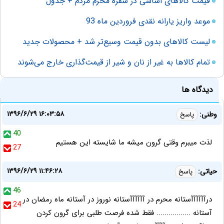
قیمت کالاهای اساسی در سفره محرم مردم + جدول
موعد واریز یارانه نقدی فروردین ماه 93
لیست کالاهای بدون قیمت وسیع‌تر شد + محصولات جدید
تمام کالاها به غیر از نان و شیر از قیمت‌گذاری خارج می‌شوند
دیدگاه ها
۱۳۹۶/۶/۲۹ ۱۶:۰۳:۵۸
وطنی:
پاسخ
40
لذت میبرم وقتی گرون میشه ما شایسته این هستیم
27
۱۳۹۶/۶/۲۹ ۱۱:۴۶:۲۸
حیاتی:
پاسخ
46
درآآآآآآستانه محرم در آآآآآآستانه نوروز در آستانه ماه رمضان در
24
آستانه ................. فقط شده فرصت طلبی برای گرون کردن