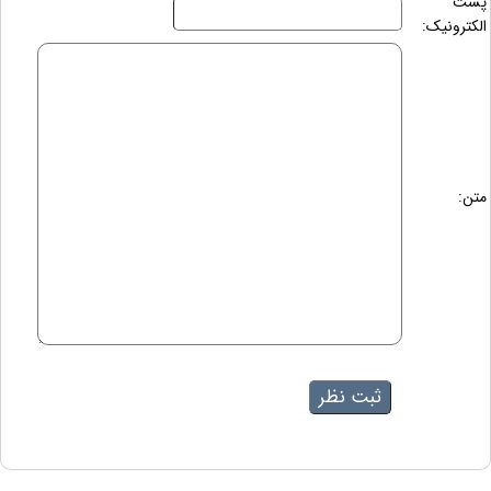
پست
الکترونیک:
متن: