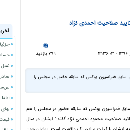
ایید صلاحیت احمدی نژاد
آخرین
جزئیا
۷۹۹ بازدید
حساب‌
نسل ج
صادرا
ئیس سابق فدراسیون بوکس که سابقه حضور در مجلس را
عربست
لطفا د
بهای 
س سابق فدراسیون بوکس که سابقه حضور در مجلس را هم
ائید صلاحیت محمود احمدی نژاد گفته:” ایشان در سال
قیمت نف
اییدیه ایشان را گرفت و این یک واقعیت است. ایشان چون