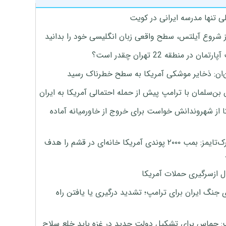
ی تنها مدرسه ایرانی در کویت
ز شروع آیلتس، سطح واقعی زبان انگلیسی خود را بدانید
تمان در منطقه 22 تهران چقدر است؟
‌ان: ذخایر موشکی آمریکا به سطح خطرناک رسید
بن‌سلمان با ترامپ پیش از حمله احتمالی آمریکا به ایران
ا از شهروندانش خواست برای خروج از خاورمیانه آماده
نیویورک‌تایمز: بمب ۲۰۰۰ پوندی آمریکا خانه‌ای در قشم را هدف
ل ازسرگیری حملات آمریکا
 جنگ ایران برای ترامپ؛ تشدید درگیری یا یافتن راه
: حماس برای تشکیل دولت جدید در غزه باید خلع سلاح