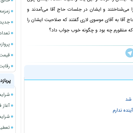
خالق ChatGPT زیر ذره‌بین وزارت دادگستری آمر
ا می‌شناختند و ایشان در جلسات حاج آقا می‌آمدند و
زمزمه
ج آقا به آقای موسوی لاری گفتند که صلاحیت ایشان را
جدیدتر
 که منظورم چه بود و چگونه خوب جواب داد؟
تعداد
پروازهای 
قیمت سکه
رقابت
پربازد
شرایط فروش 
آغاز فروش فوری 
نده ندارم
شرایط فرو
تعطیلی ادا