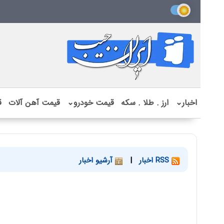
اخبار
⌄
ارز . طلا . سکه
قیمت خودرو
⌄
قیمت آهن آلات
ق
RSS اخبار
|
آرشیو اخبار