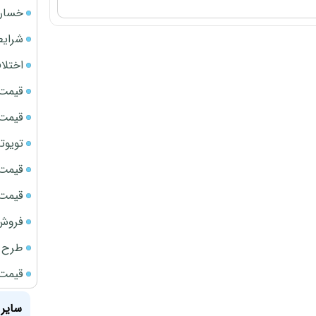
خسارت
شرایط
اختلا
قیمت سک
قیمت ج
تویوتا bZ5 برای نخستین بار وارد بازار ای
قیمت سکه
قیمت سک
فروش فور
طرح ج
قیمت سک
سایر 