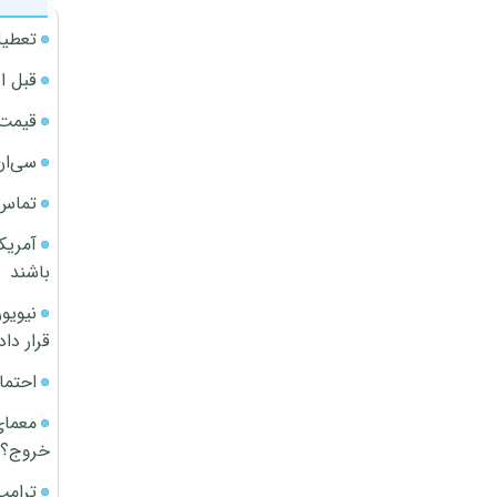
تعطیل
قبل ا
قیمت آپار
سی‌ان
تماس 
آمریک
باشند
قرار داد
احتما
معمای
خروج؟
ترامپ