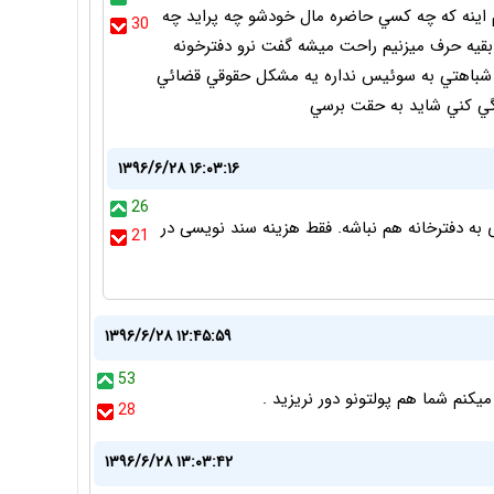
اينه كه چه كسي حاضره مال خودشو چه پرايد چه
30
 بقيه حرف ميزنيم راحت ميشه گفت نرو دفترخونه
 كه شباهتي به سوئيس نداره يه مشكل حقوقي قضائي
۱۳۹۶/۶/۲۸ ۱۶:۰۳:۱۶
26
 به دفترخانه هم نباشه. فقط هزینه سند نویسی در
21
۱۳۹۶/۶/۲۸ ۱۲:۴۵:۵۹
53
کنم شما هم پولتونو دور نریزید .
28
۱۳۹۶/۶/۲۸ ۱۳:۰۳:۴۲