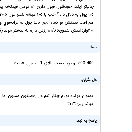
٣٠١وارداتيش همون٨٠/٨٥ارزش داره نه بيشتر مونتاژش هم ٧٠/٧٥
نیما:
400 500 تومن نیست بالای 1 میلیون هست
دل نگران:
ممنون مونده بودم چکار کنم واز زحمتتون ممنون.اما 
میاندازین؟؟؟؟
پاسخ به نيما: