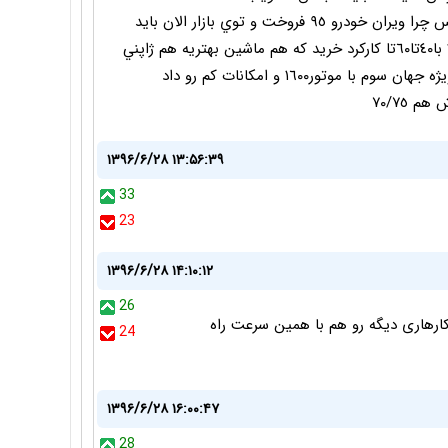
جالبتر اينكه خودشون قبول دارن ٨٢ تومن قيمتشه پس چرا ويران خودرو ٩٥ فروخت و توي بازار الان بايد
١٠٥ پول به دلال داد؟ خب با ١٠٥ ميشه لنسر فول ٢٠١٥ با٤٠تا٦٠تا كاركرد خريد كه هم ماشين بهتريه هم ژاپني
هم افت قيمتش رو كرده...چرا بايد پول يه فرانسوي ويژه جهان سوم با موتور١٦٠٠ و امكانات كم رو داد
۱۳۹۶/۶/۲۸ ۱۳:۵۶:۳۹
33
23
۱۳۹۶/۶/۲۸ ۱۴:۱۰:۱۲
26
کارهاری دیگه رو هم با همین سرعت راه
24
۱۳۹۶/۶/۲۸ ۱۶:۰۰:۴۷
28