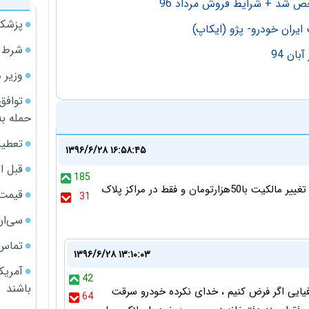
پزشکی
شرط م
ان 94
وزیر 
توافق
حمله به
تعطیل
۱۳۹۶/۶/۲۸ ۱۶:۵۸:۴۵
قبل ا
185
اصلا نیازی به پرداخت این پول به دفتر خانه ها نیست ثبت تغییر مالکیت با50هزارتومان و فقط در مراکز پلاک
قیمت آپار
31
سی‌ان
تماس 
۱۳۹۶/۶/۲۸ ۱۳:۱۰:۰۳
آمریک
42
باشند
ایی اگر فرض کنیم ، خدای نکرده خودرو سرقت
64