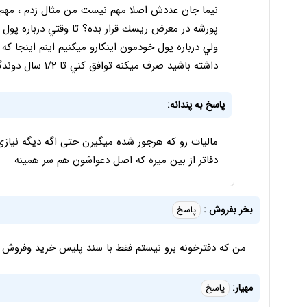
نيما جان عددش اصلا مهم نيست من مثال زدم ، مهم 
پورشه در معرض ريسك قرار بده؟ تا وقتي درباره پول
ولي درباره پول خودمون اينكارو ميكنيم اينم اينجا
داشته باشيد صرف ميكنه توافق كني تا ١/٢ سال دوندگي كني شايد به حقت برسي
پاسخ به پندانه:
مالیات رو که هرجور شده میگیرن حتی اگه دیگه نیازی
دفاتر از بین میره که اصل دعواشون هم سر همینه
بخر بفروش :
پاسخ
من که دفترخونه برو نیستم فقط با سند پلیس خرید وفروش می
مهيار:
پاسخ