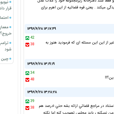
و فقط سند دفترخانه زیرمجموعه خود را ملاک عمل
گی میکند . یعنی قوه قضائیه از این اهرم برای
قرار داد
احتما
معمای
۱۳۹۶/۶/۲۸ ۱۳:۱۷:۴۹
خروج؟
42
دود۱۰۲هزارتومان است. غیر از این این مسئله ای که فرمودید هنوز به
ترامپ
38
شود
چین ا
۱۳۹۶/۶/۲۸ ۱۳:۱۹:۱۹
34
48
۱۳۹۶/۶/۲۸ ۱۳:۲۸:۲۸
39
نياز كه هست بعدا فروشنده دبه كنه بايد مدرك مورد استناد در مراجع قضائي ارائه بشه حتي ١درصد هم
38
وري باشه هيچكس ١٠٠ميليون رو فداي ٤٠٠/٥٠٠تومن نميكنه ، بايد مجلس تصويب كنه اما نكته