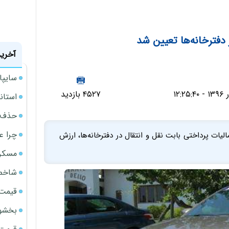
آخرین
سایپا حدود 36 هزار دست
۴۵۲۷ بازدید
استانداردهای 122گان
حذف ی
چرا ع
30 به دلیل عدم تعیین مالیات پرداختی بابت نقل و انتقال در دفترخانه‌ها، ارزش
مسکن مهر 
شاخص 
قیمت 
بخشود