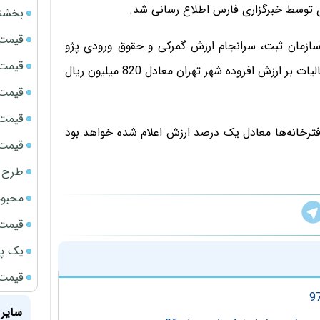
 توسط خبرگزاری فارس اطلاع رسانی شد.
بخشنامه ف
قیمت سک
سازمان ثبت، سرانجام ارزش گمرکی و حقوق ورودی پژو
قیمت ج
301 مدل 2016 برای اجرا در سال 2017 از سوی اداره کل مالیات بر ارزش افزوده شهر تهران معادل 820 میلیون ریال
قیمت سکه
قیمت سک
 دفترخانه‌ها معادل یک درصد ارزش اعلام شده خواهد بود
قیمت سکه
طرح ج
محبوب
قیمت سک
یک پر
قیمت گ
سایر 