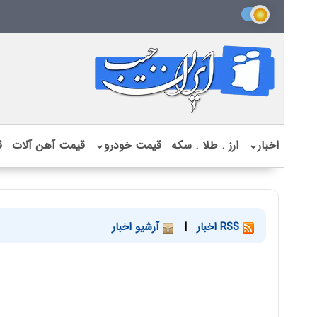
اخبار
⌄
ارز . طلا . سکه
قیمت خودرو
⌄
قیمت آهن آلات
ق
RSS اخبار
|
آرشیو اخبار