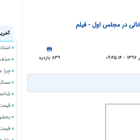
الی در مجلس اول - فیلم
آخرین
استانداردهای 122گان
۸۳۹ بازدید
حذف ی
چرا ع
مسکن مهر 
شاخص 
قیمت 
بخشود
قیمت سک