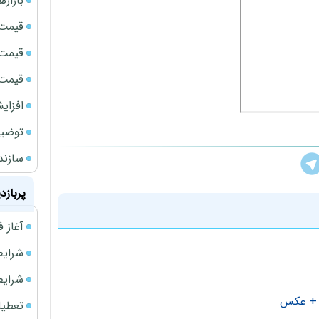
بازار
قیمت نف
قیمت 
قیمت طلا
افزای
توضیح
سازند
پربازد
آغاز فروش فوری 
شرایط فروش 
شرایط فرو
 + عکس
تعطیلی ادا