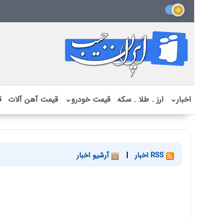
اخبار
⌄
ارز . طلا . سکه
قیمت خودرو
⌄
قیمت آهن آلات
ق
RSS اخبار
|
آرشیو اخبار