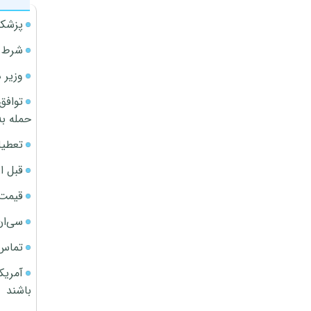
پزشکی
شرط م
وزیر 
توافق
حمله به
تعطیل
قبل ا
قیمت آپار
سی‌ان
تماس 
آمریک
باشند