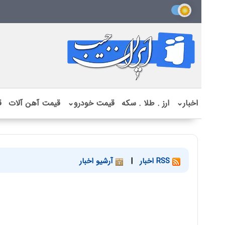
اخبار
⌄
ارز . طلا . سکه
قیمت خودرو
⌄
قیمت آهن آلات
ق
RSS اخبار
|
آرشیو اخبار