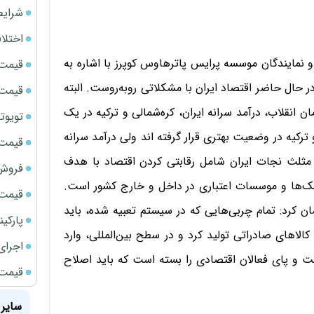
شرایط
اختلا
یندگان موسسه پرایس پاترهاوس کوپرز با اشاره به
قیمت سک
ال حاضر اقتصاد ایران با مشکلاتی روبه‌روست. البته
قیمت سک
انقلاب، درآمد سرانه ایران، کره‌شمالی و ترکیه در یک
تویوتا bZ5 برای نخستین بار وارد بازار ای
 از گذشت ۴۰ سال، کره‌شمالی و ترکیه در وضعیت بهتری قرار گرفته اند ولی درآمد سرانه
قیمت سک
مثلث نجات ایران شامل رقابتی کردن اقتصاد با هدف
فروش فور
نک‌ها و موسسات اعتباری در داخل و خارج کشور است.
قیمت ج
شان کرد: تمام چربی‌هایی که در سیستم تعبیه شده، باید
پارکی
الاهای صادراتی تولید کرد و در سطح بین‌المللی، وارد
اجرای
ت و پای فعالان اقتصادی را بسته است که باید اصلاح
قیمت سک
سایر 