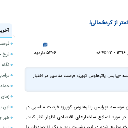
متر از کره‌شمالی!
آخرین
فرصت‌
۵۳۰۶ بازدید
نرخ ج
نگاه د
ترامپ
«پرایس پاترهاوس کوپرز» فرصت مناسبی در اختیار
حمله 
زمان ش
این ب
 موسسه «پرایس پاترهاوس کوپرز» فرصت مناسبی در
ر مورد اصلاح ساختار‌های اقتصادی اظهار نظر کنند.
خبر ج
ث مطرح شده در این نشست بود و یک اقتصاد‌دان با