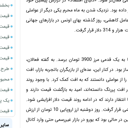
 فعال‌تر شود. «دنیای اقتصاد» در گزارش پیشین خود
بخشنامه ف
داده بود. نزدیک شدن به ماه محرم یکی دیگر از عواملی
قیمت سک
ین عامل کاهشی، روز گذشته بهای اونس در بازارهای جهانی
قیمت ج
قیمت سکه
قیمت سک
قیمت سکه
روز دوشنبه، دلار چهارمین افت متوالی را به ثبت رساند تا به یک قدمی مرز 3900 تومان برسد. به گفته فعالان،
طرح ج
بود. در کنار این، عده‌ای از بازیگران باتجربه بازار، افت
محبوب
ا از عواملی دانستند که به افت کمک کرد. با وجود روند
ر افت پررنگ دانسته‌اند، امید به بازگشت قیمت دارند و
قیمت سک
 انتظار دارند که در ادامه روند قیمت دلار افزایشی شود.
یک پر
همسو با افت بهای دلار، روز دوشنبه یورو نیز در مسیر کاهشی قرار گرفت. روز دوشنبه ارز اروپایی 10 تومان از ارزش
قیمت گ
های 4 هزار و 700 تومان رسید. این در حالی بود که یورو در بازار غیررسمی حتی وارد کانال
سایر 