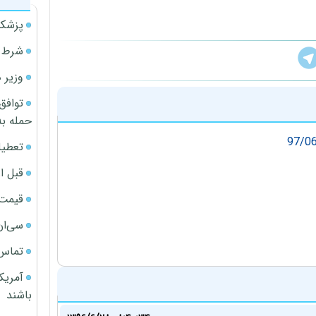
پزشکی
شرط م
وزیر 
توافق
حمله به
تعطیل
قبل ا
قیمت آپار
سی‌ان
تماس 
آمریک
باشند