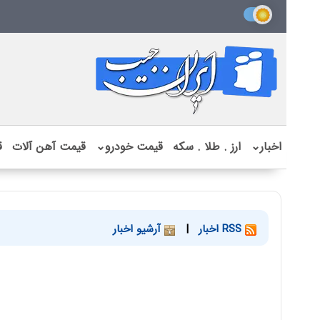
اخبار
⌄
ارز . طلا . سکه
قیمت خودرو
⌄
قیمت آهن آلات
ق
RSS اخبار
|
آرشیو اخبار