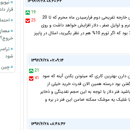
۱۳۹۶/۶/۲۸ ۰۸:۴۰:۳۴
قرار داد
19
دلیل این کاهش نرخ دو عامله یکی پایان تابستان و سفرهای خارجه تفریحی دوم فرارسیدن ماه محرم که تا 20
احتما
25
حرم و اوایل صفر ، دلار افزایش خواهد داشت و روی
معمای
مرز 4000 تومان تثبیت خواهد شد. پارسال آبانماه دلار 3700 بود که اگر تورم 10% هم در نظر بگیرید، امثال در پاییز
خروج؟
ترامپ
شود
۱۳۹۶/۶/۲۸ ۰۷:۰۹:۱۴
چین ا
21
 دارن بهترین کاری که میتونن بکنن آینه که سود
41
گفتن بود درسته همین الان قدرت خرید خیلی از
باشید فنر دلار با توجه به این حجم نقدینگی و ذخایر
ا شلیک یه موشک ممکنه ضامن این فنر در بره و
۱۳۹۶/۶/۲۸ ۰۸:۴۸:۴۲