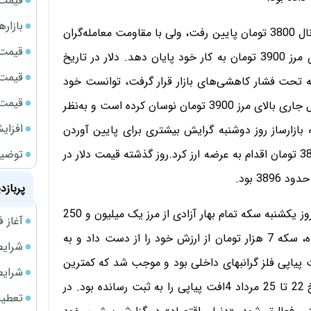
قیمت سک
بازار
روز دوشنبه در ادامه روند نزولی، دلار در مقاطعی حتی تا کانال 3800 تومان پایین رفت، ولی با مقاومت معامله‌گران
قیمت نف
مواجه شد؛ موضوعی که موجب شد این ارز در نهایت بالای مرز 3900 تومان به کار خود پایان دهد. دلار در تاریخ
قیمت 
که تحت فشار کاهشی‌های بازار قرار گرفت، توانست خود
قیمت طلا
را در کانال 3900 تومان حفظ کند. دلار از 16 شهریورماه سال جاری بالای مرز 3900 تومان نوسان کرده است و به‌نظر
افزای
ازارساز روز دوشنبه گرایش بیشتری برای پایین آوردن
توضیح
قیمت داشت و در بسیاری از مقاطع روز در انتهای کانال 3800 تومان اقدام به عرضه ارز کرد.روز گذشته قیمت دلار در
پربازد
در شرایطی که دلار درگیرودار حفظ سطح 3900 تومان بود، روز یکشنبه سکه تمام بهار آزادی از مرز یک میلیون و 250
آغاز فروش فوری 
هزار تومان پایین رفت. در بیست و هفتمین روز شهریورماه، سکه 7 هزار تومان از ارزش خود را از دست داد و به
شرایط فروش 
ن چهارمین افت پیاپی فلز گرانبهای داخلی بود و موجب شد که کمترین
شرایط فرو
قیمت از 11 شهریور به ثبت برسد. آخرین بار سکه از تاریخ 22 تا 25 مرداد 4افت پیاپی را به ثبت رسانده بود. در
تعطیلی ادا