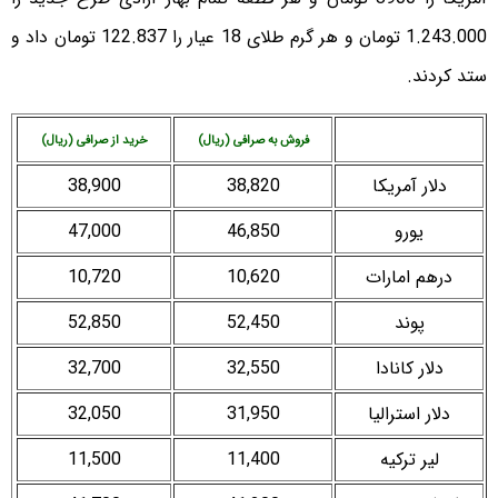
1.243.000 تومان و هر گرم طلای 18 عیار را 122.837 تومان داد و
ستد کردند.
فروش به صرافی (ریال)
خرید از صرافی (ریال)
دلار آمریکا
38,820
38,900
یورو
46,850
47,000
درهم امارات
10,620
10,720
پوند
52,450
52,850
دلار کانادا
32,550
32,700
دلار استرالیا
31,950
32,050
لیر ترکیه
11,400
11,500