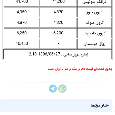
فرانک سوئیس
41,200
41,700
کرون نروژ
4,870
4,950
کرون سوئد
4,820
4,870
کرون دانمارک
6,200
6,250
ریال عربستان
-
10,450
زمان بروزرسانی : 1396/06/27 12:18
جدول لحظه‌ای قیمت دلار و سکه و طلا / ایران جیب
اخبار مرتبط