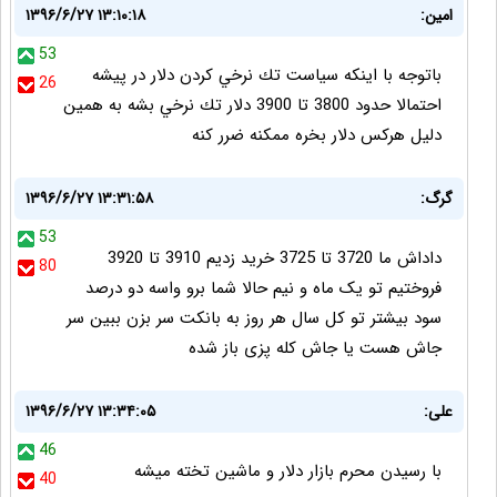
امين:
۱۳۹۶/۶/۲۷ ۱۳:۱۰:۱۸
53
باتوجه با اينكه سياست تك نرخي كردن دلار در پيشه
26
احتمالا حدود 3800 تا 3900 دلار تك نرخي بشه به همين
دليل هركس دلار بخره ممكنه ضرر كنه
گرگ:
۱۳۹۶/۶/۲۷ ۱۳:۳۱:۵۸
53
داداش ما 3720 تا 3725 خرید زدیم 3910 تا 3920
80
فروختیم تو یک ماه و نیم حالا شما برو واسه دو درصد
سود بیشتر تو کل سال هر روز به بانکت سر بزن ببین سر
جاش هست یا جاش کله پزی باز شده
علی:
۱۳۹۶/۶/۲۷ ۱۳:۳۴:۰۵
46
با رسیدن محرم بازار دلار و ماشین تخته میشه
40