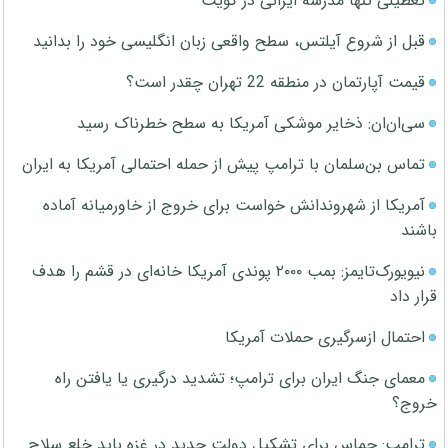
تعطیلی تنها مدرسه ایرانی در کویت
قبل از شروع آیلتس، سطح واقعی زبان انگلیسی خود را بدانید
قیمت آپارتمان در منطقه 22 تهران چقدر است؟
سی‌ان‌ان: ذخایر موشکی آمریکا به سطح خطرناک رسید
تماس بن‌سلمان با ترامپ پیش از حمله احتمالی آمریکا به ایران
آمریکا از شهروندانش خواست برای خروج از خاورمیانه آماده
باشند
نیویورک‌تایمز: بمب ۲۰۰۰ پوندی آمریکا خانه‌ای در قشم را هدف
قرار داد
احتمال ازسرگیری حملات آمریکا
معمای جنگ ایران برای ترامپ؛ تشدید درگیری یا یافتن راه
خروج؟
ترامپ: حماس برای تشکیل دولت جدید در غزه باید خلع سلاح