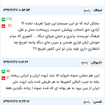
۱۳۹۶/۶/۲۷ ۱۰:۵۶:۵۴
استاااد:
پاسخ
115
مشكل اينه كه تو اين سيستم اين چيزا تعريف نشده !!!
21
آزادي، حق انتخاب پوشش، امنيت، زيرساخت حمل و نقل،
فرهنگ توريست پذيري و خيلي چيزاي ديگه ... كشوري كه مردم
خودش ازش فراري هستن و ميرن جاي ديگه واسه تفريح چه
انتظاري داري بقيه بيان تو اين كشور تفريح !!؟
۱۳۹۶/۶/۲۷ ۱۱:۱۶:۲۶
داریوش:
پاسخ
48
این هم مشتی نمونه خرواره که باید ثروت ایران و ایرانی ریخته
31
بشه به جیب الباقی کشورها به هر طریقی شده باید ثروت ملی
ایران از بین برود به هر بهانه ای که شده نمونه ا زیاده بگردین فقط
۱۳۹۶/۶/۲۷ ۱۲:۴۴:۱۲
شمس:
پاسخ