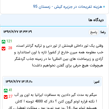
هزینه تفریحات در جزیره کیش - زمستان 95
دیدگاه ها
۱۳۹۶/۶/۲۷ ۱۴:۳۳:۲۹
رضا:
پاسخ
121
وقتی یک تور داخلی قیمتش از تور دبی و ترکیه گرانتر است،
28
خب معلومه همه میرن خارج از کشور! تازه با اون استاندارد و
آزادی و زیرساخت های بین المللی! ما در زمینه جذب گردشگر
هیچوقت هیچ حرفی برای گفتن نخواهیم داشت!
امیر:
۱۳۹۶/۶/۲۷ ۱۳:۱۹:۲۰
41
میگم یه مدت گیر دادین به مسافرت ایرانیا به اون ور آب
27
! نکنه قراره اونم گرون کنن ؟ دلار که 4000 تومنه ! کاش
همیشه تمام سال 14 روز عید نوروز بود ، مملکت تعطیل ، کار