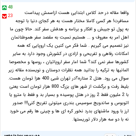
48
واقعا مقاله در حد کلاس ابتدایی هست ازاسمش پیداست
23
مسافرت! هر کسی کاملا مختار هست به هر کجای دنیا با توجه
به پول تو جیبش و افکار و برنامه و هدفش سفر کند. حالا چون ما
اهل امر به معروف و ... هستیم نسبت به مقصد سفر هموطنانمان
نیز تصمیم می گیریم . شما فکر می کنین یک اروپایی که همه
امکانات رفاهی و تفریحی و ازادی در کشورش وجود دارد به سایر
کشورها سفر نمی کند؟ شما امار سفر اروپائیان ، روسها و مخصوصا
المانیها به ترکیه را بدانید همه نظرات دوستان و نویسنده مقاله زیر
سوال می رود. هتل 2 ستاره؟در تهران شبی 400 هزا تومان هست.
بلیط رفت و برگشت از شهر های بزرگ 800 هزار تومان است یعنی
با 2 ملیون فقط 2 روز در هتل پوسیده و بسیار بد و فقط با مترو یا
اتوبوس و ساندویج سوسیس بندری میتونی تفریح کنی!!! صدور
ارز با ورود ماشنهای بدرد نخور کره ای ها و چینی ها رقم می خورد
نه با دو سه هزار دلار توریستها.