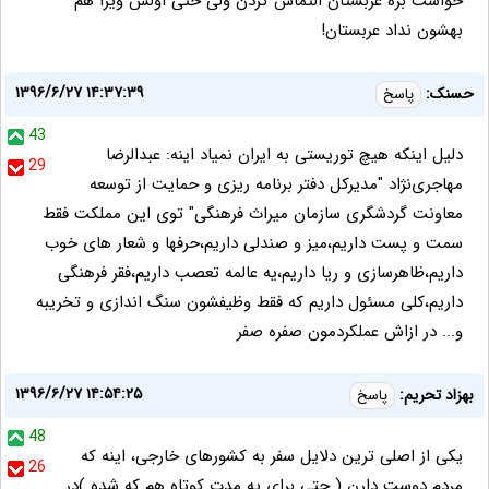
خواست بره عربستان التماس کردن ولی حتی اولش ویزا هم
بهشون نداد عربستان!
۱۳۹۶/۶/۲۷ ۱۴:۳۷:۳۹
حسنک:
پاسخ
43
دلیل اینکه هیچ توریستی به ایران نمیاد اینه: عبدالرضا
29
مهاجری‌نژاد "مدیرکل دفتر برنامه ریزی و حمایت از توسعه
معاونت گردشگری سازمان میراث فرهنگی" توی این مملکت فقط
سمت و پست داریم،میز و صندلی داریم،حرفها و شعار های خوب
داریم،ظاهرسازی و ریا داریم،یه عالمه تعصب داریم،فقر فرهنگی
داریم،کلی مسئول داریم که فقط وظیفشون سنگ اندازی و تخریبه
و... در ازاش عملکردمون صفره صفر
۱۳۹۶/۶/۲۷ ۱۴:۵۴:۲۵
بهزاد تحریم:
پاسخ
48
یکی از اصلی ترین دلایل سفر به کشورهای خارجی، اینه که
26
مردم دوست دارن ( حتی برای یه مدت کوتاه هم که شده )در