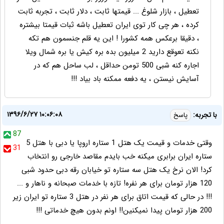
تعطیل ، بازار شلوغ ... قیمتها ثابت ، دلار ثابت ، تجربه ثابت
کرده ، هر چی کار توی ایران تعطیل باشه ثبات قیمتا بیشتره
، دقیقا برعکس همه کشورا ! این یه قلم جنسمون هم تکه
نکنه تعوقع دارید 2 میلیون بده بره کیش یا بره شمال ویلا
اجاره کنه شبی 500 تومن حداقل ، لب ساحل هم که در
آسایش نیستن ، یه دفعه ممکنه باد بیاد !!!
۱۳۹۶/۶/۲۷ ۱۰:۰۶:۰۸
با تجربه:
پاسخ
87
وقتی خدمات و قیمت یک هتل 1 ستاره اروپا یا دبی با هتل 5
31
ستاره ایران برابری میکنه خب بایدم مقاصد خارجی رو انتخاب
کرد! الان نرخ یک هتل سه ستاره تو خیابان رقه دبی حدود شبی
120 هزار تومان برای هر نفره! تازه با خدمات صبحانه و ناهار و ...
!!! در حالی که قیمت اتاق برای هر نفر در هتل 3 ستاره تو ایران زیر
200 هزار تومان پیدا نمیکنین!! اونم بدون هیچ خدماتی !!!