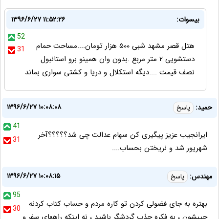
بیسوات:
۱۳۹۶/۶/۲۷ ۱۱:۵۲:۲۶
52
هتل قصر مشهد شبی ۵۰۰ هزار تومان....مساحت حمام
31
دستشویی ۲ متر مربع .بدون وان همینو برو استانبول
نصف قیمت ....دیگه استکلال و دریا و کشتی سواری بماند
۱۳۹۶/۶/۲۷ ۱۰:۰۸:۰۸
حمید:
پاسخ
41
ایرانجیب عزیز پیگیری کن سهام عدالت چی شد؟؟؟؟؟آخر
31
شهریور شد و نریختن بحساب....
۱۳۹۶/۶/۲۷ ۱۰:۰۸:۱۵
مهندس:
پاسخ
95
بهتره به جای فضولی کردن تو کاره مردم و حساب کتاب کردنه
30
جیبشون ، به فکره جذب گردشگر باشید ، نه اینکه راههای سفر و