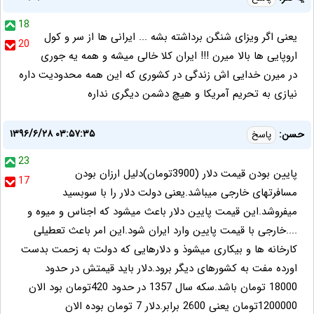
18
یعنی اگر ویزای شنگن برداشته بشه ... ایرانی ها از سر و کول
20
اروپایی ها بالا میرن !!! ایران کلا خالی میشه و همه یه جوری
در میرن خدایی اش زندگی در کشوری که این همه محدودیت داره
نیازی به تحریم آمریکا و هیچ دشمن دیگری نداره
۱۳۹۶/۶/۲۸ ۰۳:۵۷:۳۵
حسن:
پاسخ
23
پایین بودن قیمت دلار (3900تومان)دلیل ارزان بودن
17
مسافرتهای خارجی میباشد.یعنی دولت دلار را با سوبسید
میفروشد.این قیمت پایین دلار باعث میشود که اجناس و میوه و
....خارجی با قیمت پایین وارد ایران شود.این امر باعث تعطیلی
کارخانه ها و بیکاری میشوذ و دلارهایی که دولت به زحمت بدست
اورده مفت به کشورهای دیگر برود.دلار باید قیمتش در حدود
18000 تومان باشد.سکه سال 1357 در حدود 420تومان بود الان
1200000تومان یعنی 2600 برابر.دلار 7 تومان بوده الان