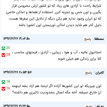
شرایط راحت با آزادی های زیاد که تو کشور ازش محرومن قرار
بگیرن و اون حس رو تجربه کنن. استفاده از فضاها و اماکن خاصی
که تو ایران وجود نداره هم یکی دیگه از دلایل این سفرها هست.
دلیل آخر هم شاید دیدن اماکن توریستی اون کشورا باشه.
۱۳۹۶/۶/۲۷ ۱۹:۰۶:۵۰
مصطفا:
پاسخ
25
استانبول عالیه ، آب و هوا ، زیبایی ، آزادی ، قیمتهای مناسب ،
28
کلا برای زندگی هم خیلی خوبه
۱۳۹۶/۶/۲۷ ۲۰:۵۴:۵۷
کامران:
پاسخ
18
اون چیزیکه تو این کشورها آزاده اگر اینجا هم آزاد بشه اینهمه
16
ارز خارج نمیشه. آخه مگه اعمال محدودیت تاثیری هم داشته؟
۱۳۹۶/۶/۲۷ ۲۱:۲۲:۵۰
یه نفر:
پاسخ