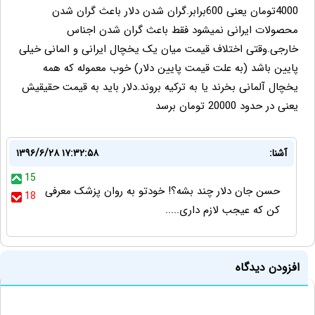
4000تومان یعنی 600برابر.گران شدن دلار باعث گران شدن
محصولات ایرانی نمیشود فقط باعث گران شدن اجناس
خارجی.وقتی اختلاف قیمت میان یک یخچال ایرانی و المانی خیلی
پایین باشد (به علت قیمت پایین دلار) خوب معموله که همه
یخچال آلمانی بخرند یا به ترکیه بروند.دلار باید به قیمت حقیقیش
یعنی در حدود 20000 تومان برسد
آشنا:
۱۳۹۶/۶/۲۸ ۱۷:۳۲:۵۸
15
حسن جان دلار چند بشه؟! خودتو به روان پزشک معرفی
18
کن که عیجب لازم داری.....
افزودن دیدگاه