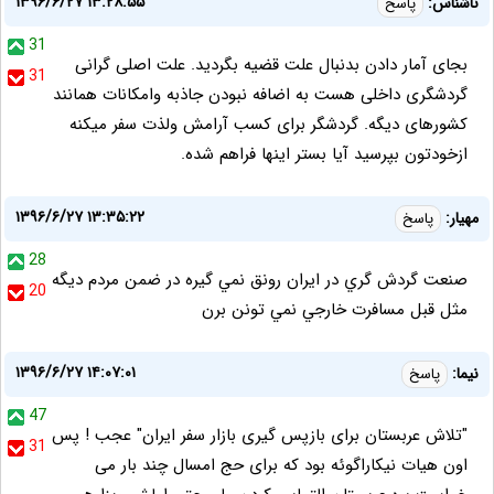
۱۳۹۶/۶/۲۷ ۱۳:۲۸:۵۵
ناشناس:
پاسخ
31
بجای آمار دادن بدنبال علت قضیه بگردید. علت اصلی گرانی
31
گردشگری داخلی هست به اضافه نبودن جاذبه وامکانات همانند
کشورهای دیگه. گردشگر برای کسب آرامش ولذت سفر میکنه
ازخودتون بپرسید آیا بستر اینها فراهم شده.
۱۳۹۶/۶/۲۷ ۱۳:۳۵:۲۲
مهيار:
پاسخ
28
صنعت گردش گري در ايران رونق نمي گيره در ضمن مردم ديگه
20
مثل قبل مسافرت خارجي نمي تونن برن
۱۳۹۶/۶/۲۷ ۱۴:۰۷:۰۱
نیما:
پاسخ
47
"تلاش عربستان برای بازپس گیری بازار سفر ایران" عجب ! پس
31
اون هیات نیکاراگوئه بود که برای حج امسال چند بار می