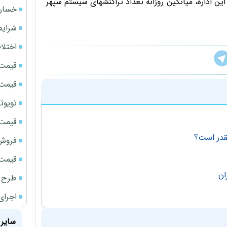
ن اداره، میانگین روزانه تعداد تراکنشهای سیستم سپهر
خسارت
شرایط
اختلا
قیمت سک
قیمت ج
تویوتا bZ5 برای نخستین بار وارد بازار ای
قیمت سک
فروش فور
قیمت سکه
ان
طرح ج
اجرای
سایر 