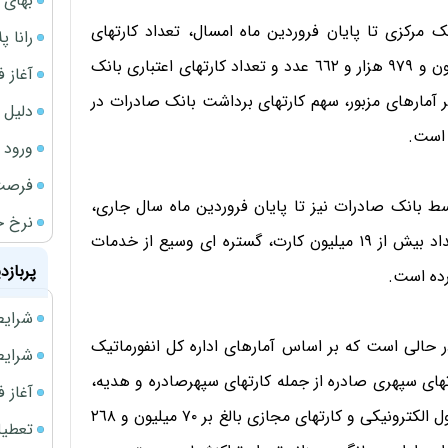
بهای 
 مرکزی تا پایان فروردین ماه امسال، تعداد کارتهای
رانا پ
برداشت صادر شده توسط بانک صادرات به ترتیب ٤٦ میلیون و ٩٧٩ هزار و ٦٦٢ عدد و تعداد کارتهای اعتباری بانک
آغاز فروش فوری 
 ٥٧٤ عدد بوده است. بنا بر آمارهای مزبور، سهم کارتهای برداشت بانک صادرات در
دلیل 
ورود سه 
فرصت‌
ط بانک صادرات نیز تا پایان فروردین ماه سال جاری،
نرخ ج
ضمن دارا بودن سهم ١٣ درصدی در کل شبکه بانکی با تعداد بیش از ١٩ میلیون کارت، گستره ای وسیع از خدمات
پربازد
رده است.
شرایط فروش 
در حالی است که بر اساس آمارهای اداره کل انفورماتیک
شرایط فرو
تهای سپهری صادره از جمله کارتهای سپهرصادره و هدیه،
آغاز فروش فوری 
بن کارت، برات کارت، کارتهای ویژه اعتباری، کارتهای کیف پول الکترونیکی و کارتهای مجازی بالغ بر ٧٠ میلیون و ٢٦٨
تعطیلی ادا