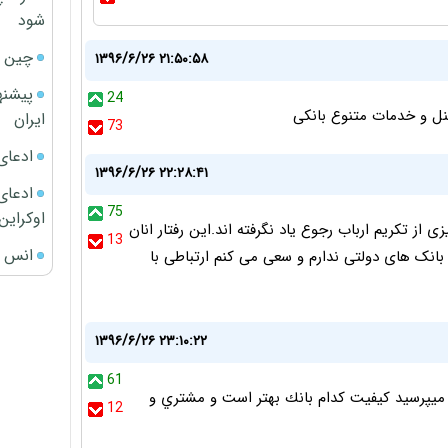
شود
چین ا
۱۳۹۶/۶/۲۶ ۲۱:۵۰:۵۸
پیشنه
24
سنل و خدمات متنوع بانکی
ایران
73
ادعای
۱۳۹۶/۶/۲۶ ۲۲:۲۸:۴۱
ادعای 
75
اوکراین
 از تکریم ارباب رجوع یاد نگرفته اند.این رفتار انان
13
انس ج
بانک های دولتی ندارم و سعی می کنم ارتباطی با
۱۳۹۶/۶/۲۶ ۲۳:۱۰:۲۲
61
يپرسيد كيفيت كدام بانك بهتر است و مشتري و
12