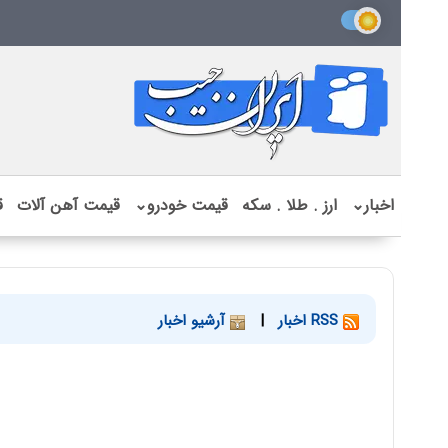
اخبار
⌄
ارز . طلا . سکه
قیمت خودرو
⌄
قیمت آهن آلات
ق
RSS اخبار
|
آرشیو اخبار