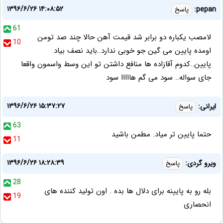
۱۳۹۶/۶/۲۶ ۱۴:۰۸:۵۲
pepan:
پاسخ
61
لامصب یکباره دو برابر شد قیمت آهن حالا چند صد تومن
10
اومده پایین می گین جو خوبی ندارد..باید نصف بیاد
پایین..کدوم آقازاده ها منافع داشتن تو این وسط واسمون واقعا
جای سواله.. سود می گم هااااا سود
۱۳۹۶/۶/۲۶ ۱۵:۳۷:۲۷
ایرانی:
پاسخ
63
حتما پایین تر میاد. مطمن باشید
11
۱۳۹۶/۶/۲۶ ۱۸:۲۸:۳۹
ویرو گردی:
پاسخ
28
بله رو به پایینه برای دلال ها بده . اون تولید کننده های
19
انحصاری