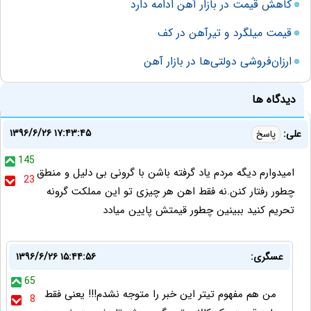
کاهش قیمت در بازار آهن ادامه دارد
قیمت میلگرد و تیرآهن در کف
ارزان‌فروشی دولتی‌ها در بازار آهن
دیدگاه ها
۱۳۹۶/۶/۲۶ ۱۷:۴۳:۴۵
علی:
پاسخ
145
امیدوارم دیگه مردم یاد گرفته باشن با گرونی بی دلیل و منطق
23
چطور رفتار کنن.نه فقط اهن هر چیزی تو این مملکت گرونه
تحریم کنید ببینین چطور قیمتش پایین میادد
عسگری:
۱۳۹۶/۶/۲۶ ۱۵:۴۴:۵۶
65
من هم مفهوم تیتر این خبر را متوجه نشدم!!! یعنی فقط
8