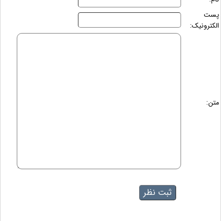
پست
الکترونیک:
متن: