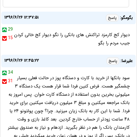
۱۳۹۶/۶/۲۶ ۱۲:۳۷:۵۱
بگومگو:
پاسخ
29
دیوار کج کارمزد تراکنش های بانکی را نگو دیوار کج خالی کردن
15
جیب مردم را بگو
۱۳۹۶/۶/۲۶ ۱۲:۴۵:۲۲
علیرضا:
پاسخ
34
سود بانکها از خرید با کارت و دستگاه پوز در حالت فعلی بسیار
31
چشمگیر هست. فرض کنین فردا شما قرار هست یک دستگاه ۳
میلیونی بخرین بدون استفاده از دستگاه کارت خوان. پس امروز به
بانک مراجعه میکنین و مبلغ ۳ میلیون دریافت میکنین برای خرید
فردا. شما با این کار به بانک زیان میزنید. چرا؟ چون پولتونو ۲۴ یا
۴۸ ساعت زودتر از حساب خارج کردین. بعد کاغذ بازی و وقت
کارمندان بانک را هم در نظر بگیرید. ازدهام و نیاز به صندوق بیشتر
در بانک. پس اگر از پوز و در همان زمان خرید میکردید خیلی به