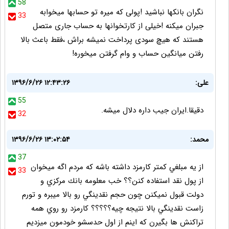
58
نگران بانکها نباشید !پولی که میره تو حسابها میخوابه
33
جبران میکنه !خیلی از کارتخوانها به حساب جاری متصل
هستند که هیچ سودی پرداخت نمیشه براش ،فقط باعث بالا
رفتن میانگین حساب و وام گرفتن میخوره!
علی:
۱۳۹۶/۶/۲۶ ۱۲:۴۳:۲۶
55
دقیقا.ایران جیب داره دلال میشه.
32
محمد:
۱۳۹۶/۶/۲۶ ۱۳:۰۲:۵۴
37
از يه مبلغي كمتر كارمزد داشته باشه كه مردم اگه ميخوان
33
از پول نقد استفاده كنن؟؟ خب معلومه بانك مركزي و
دولت قبول نميكنن چون حجم نقدينگي رو بالا ميبره و تورم
زاست نقدينگي بالا نتيجه چيه؟؟؟؟؟ كارمزد رو روي همه
تراكنش ها بگيرن كه اينم از اول حدسشو خودمون ميزديم