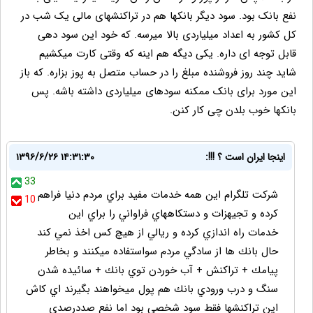
نفع بانک بود. سود دیگر بانکها هم در تراکنشهای مالی یک شب در
کل کشور به اعداد میلیاردی بالا میرسه. که خود این سود دهی
قابل توجه ای داره. یکی دیگه هم اینه که وقتی کارت میکشیم
شاید چند روز فروشنده مبلغ را در حساب متصل به پوز بزاره. که باز
این مورد برای بانک ممکنه سودهای میلیاردی داشته باشه. پس
بانکها خوب بلدن چی کار کنن.
اينجا ايران است ؟ !!!:
۱۳۹۶/۶/۲۶ ۱۴:۳۱:۳۰
33
شركت تلگرام اين همه خدمات مفيد براي مردم دنيا فراهم
10
كرده و تجيهزات و دستكاههاي فراواني را براي اين
خدمات راه اندازي كرده و ريالي از هيچ كس اخذ نمي كند
حال بانك ها از سادگي مردم سواستفاده ميكنند و بخاطر
پيامك + تراكنش + آب خوردن توي بانك + سائيده شدن
سنگ و درب ورودي بانك هم پول ميخواهند بگيرند اي كاش
اين تراكنشها فقط سود شخصي بود اما نفع صددرصدي