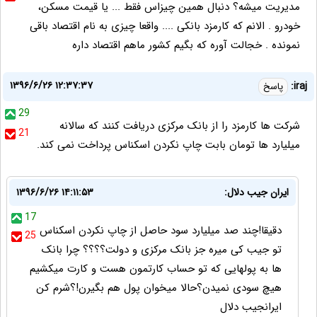
مدیریت میشه؟ دنبال همین چیزاس فقط ... یا قیمت مسکن،
خودرو . الانم که کارمزد بانکی .... واقعا چیزی به نام اقتصاد باقی
نمونده . خجالت آوره که بگیم کشور ماهم اقتصاد داره
۱۳۹۶/۶/۲۶ ۱۲:۳۷:۳۷
iraj:
پاسخ
29
شرکت ها کارمزد را از بانک مرکزی دریافت کنند که سالانه
21
میلیارد ها تومان بابت چاپ نکردن اسکناس پرداخت نمی کند.
ایران جیب دلال:
۱۳۹۶/۶/۲۶ ۱۴:۱۱:۵۳
17
دقیقا!چند صد میلیارد سود حاصل از چاپ نکردن اسکناس
25
تو جیب کی میره جز بانک مرکزی و دولت؟؟؟؟ چرا بانک
ها به پولهایی که تو حساب کارتمون هست و کارت میکشیم
هیچ سودی نمیدن؟حالا میخوان پول هم بگیرن!؟شرم کن
ایرانجیب دلال