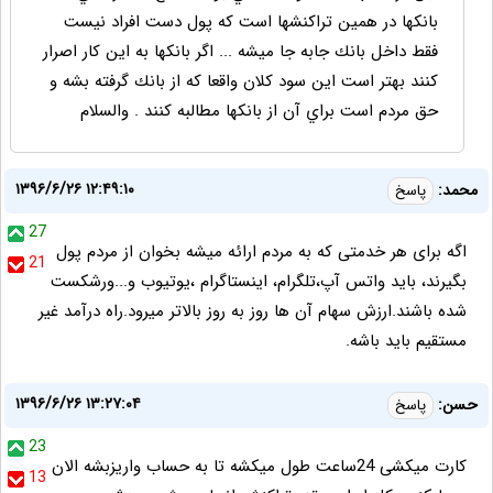
بانكها در همين تراكنشها است كه پول دست افراد نيست
فقط داخل بانك جابه جا ميشه ... اگر بانكها به اين كار اصرار
كنند بهتر است اين سود كلان واقعا كه از بانك گرفته بشه و
حق مردم است براي آن از بانكها مطالبه كنند . والسلام
۱۳۹۶/۶/۲۶ ۱۲:۴۹:۱۰
محمد:
پاسخ
27
اگه برای هر خدمتی که به مردم ارائه میشه بخوان از مردم پول
21
بگیرند، باید واتس آپ،تلگرام، اینستاگرام ،یوتیوب و...ورشکست
شده باشند.ارزش سهام آن ها روز به روز بالاتر میرود.راه درآمد غیر
مستقیم باید باشه.
۱۳۹۶/۶/۲۶ ۱۳:۲۷:۰۴
حسن:
پاسخ
23
کارت میکشی 24ساعت طول میکشه تا به حساب واریزبشه الان
13