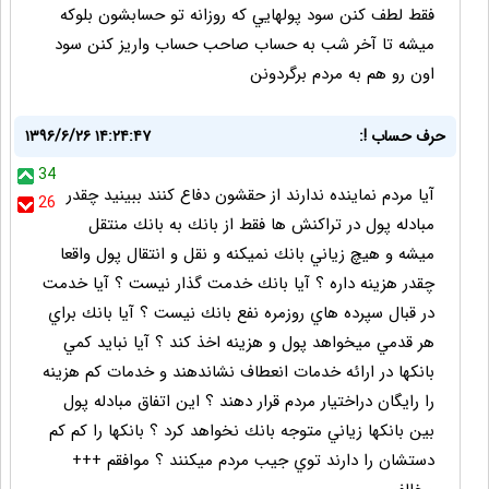
فقط لطف كنن سود پولهايي كه روزانه تو حسابشون بلوكه
ميشه تا آخر شب به حساب صاحب حساب واريز كنن سود
اون رو هم به مردم برگردونن
حرف حساب !:
۱۳۹۶/۶/۲۶ ۱۴:۲۴:۴۷
34
آيا مردم نماينده ندارند از حقشون دفاع كنند ببينيد چقدر
26
مبادله پول در تراكنش ها فقط از بانك به بانك منتقل
ميشه و هيچ زياني بانك نميكنه و نقل و انتقال پول واقعا
چقدر هزينه داره ؟ آيا بانك خدمت گذار نيست ؟ آيا خدمت
در قبال سپرده هاي روزمره نفع بانك نيست ؟ آيا بانك براي
هر قدمي ميخواهد پول و هزينه اخذ كند ؟ آيا نبايد كمي
بانكها در ارائه خدمات انعطاف نشاندهند و خدمات كم هزينه
را رايگان دراختيار مردم قرار دهند ؟ اين اتفاق مبادله پول
بين بانكها زياني متوجه بانك نخواهد كرد ؟ بانكها را كم كم
دستشان را دارند توي جيب مردم ميكنند ؟ موافقم +++