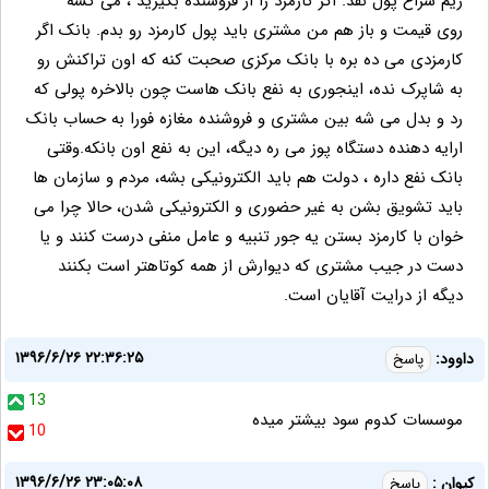
ریم سراغ پول نقد. اگر کارمزد را از فروشنده بگیرید ، می کشه
روی قیمت و باز هم من مشتری باید پول کارمزد رو بدم. بانک اگر
کارمزدی می ده بره با بانک مرکزی صحبت کنه که اون تراکنش رو
به شاپرک نده، اینجوری به نفع بانک هاست چون بالاخره پولی که
رد و بدل می شه بین مشتری و فروشنده مغازه فورا به حساب بانک
ارایه دهنده دستگاه پوز می ره دیگه، این به نفع اون بانکه.وقتی
بانک نفع داره ، دولت هم باید الکترونیکی بشه، مردم و سازمان ها
باید تشویق بشن به غیر حضوری و الکترونیکی شدن، حالا چرا می
خوان با کارمزد بستن یه جور تنبیه و عامل منفی درست کنند و یا
دست در جیب مشتری که دیوارش از همه کوتاهتر است بکنند
دیگه از درایت آقایان است.
۱۳۹۶/۶/۲۶ ۲۲:۳۶:۲۵
داوود:
پاسخ
13
موسسات کدوم سود بیشتر میده
10
۱۳۹۶/۶/۲۶ ۲۳:۰۵:۰۸
کیوان :
پاسخ