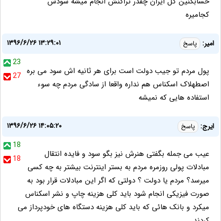
حسابکنین کل ایران چقدر تراکنش انجام میشه سودش
کجامیره
۱۳۹۶/۶/۲۶ ۱۳:۲۹:۰۱
امیر:
پاسخ
23
پول مردم تو جیب دولت است برای هر ثانیه اش سود می بره
27
اصطهلاک اسکناس هم نداره واقعا از سادگی مردم چه سوء
استفاده هایی که نمیشه
۱۳۹۶/۶/۲۶ ۱۴:۰۵:۲۰
ایرج:
پاسخ
18
عیب می جمله بگفتی هنرش نیز بگو سود و فایده انتقال
18
مبادلات پولی روزمره مردم به بستر اینترنت بیشتر به چه کسی
میرسد؟ مردم یا دولت ؟ دولتی که اگر این مبادلات قرار بود به
صورت فیزیکی انجام شود باید کلی هزینه چاپ و نشر اسکناس
میکرد و بانک هائی که باید کلی هزینه دستگاه های خودپرداز می
کردند.