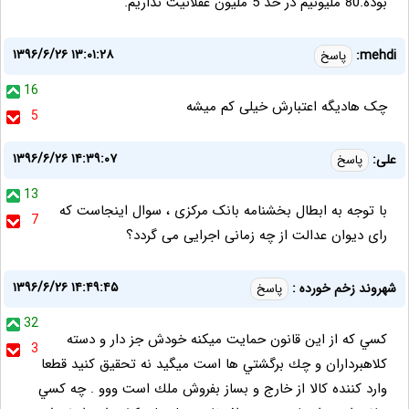
بوده.80 ملیونیم در حد 5 ملیون عقلانیت نداریم.
۱۳۹۶/۶/۲۶ ۱۳:۰۱:۲۸
mehdi:
پاسخ
16
چک هادیگه اعتبارش خیلی کم میشه
5
۱۳۹۶/۶/۲۶ ۱۴:۳۹:۰۷
علی:
پاسخ
13
با توجه به ابطال بخشنامه بانک مرکزی ، سوال اینجاست که
7
رای دیوان عدالت از چه زمانی اجرایی می گردد؟
۱۳۹۶/۶/۲۶ ۱۴:۴۹:۴۵
شهروند زخم خورده :
پاسخ
32
كسي كه از اين قانون حمايت ميكنه خودش جز دار و دسته
3
كلاهبرداران و چك برگشتي ها است ميگيد نه تحقيق كنيد قطعا
وارد كننده كالا از خارج و بساز بفروش ملك است ووو . چه كسي