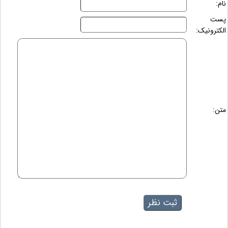
نام:
پست
الکترونیک:
متن: