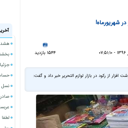
 در شهریورماه!
آخرین
هشدار
۱۵۴۴ بازدید
بخشنامه ف
جزئیا
حساب‌
افزار از رکود در بازار لوازم التحریر خبر داد و گفت:
نسل ج
صادرا
عربست
لطفا د