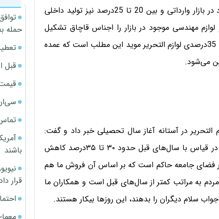
حالی که 70 تا 70‌درصد نوشت افزار و لوازم التحریر موجود در بازار وارداتی و بین 20 تا 25‌درصد نیز تولید داخلی
توافق
15‌درصد از نوشت افزار و لوازم مهندسی موجود در بازار را اجناس قاچاق تشکیل
حمله به
می‌دهند. این در حالی است که رکود و کاهش فروش 30 تا 35‌درصدی لوازم التحریر موید این مطلب است که عمده
تعطیل
ین می‌شود.
قبل ا
قیمت آپار
سی‌ان
تماس 
زم التحریر در آستانه آغاز سال تحصیلی خبر داد و گفت:
آمریک
شهریورکه زمان اوج فروش در این صنف محسوب می‌شود در قیاس با سال‌های قبل حدود ۳۰ تا ۳۵‌درصد کاهش
باشند
دی در فضای جامعه حاکم است که بر اساس آن فروش ما هم
قرار داد
دم به مراتب کمتر از سال‌های قبل است و همکاران ما
احتما
اب سلام دیگران را بدهند، این روزها بیکار هستند.
معمای