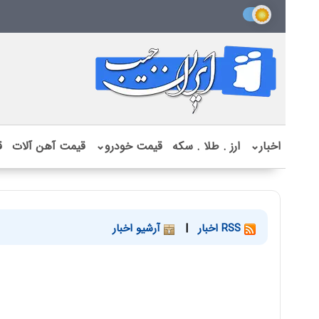
اخبار
⌄
ارز . طلا . سکه
قیمت خودرو
⌄
قیمت آهن آلات
ق
RSS اخبار
|
آرشیو اخبار