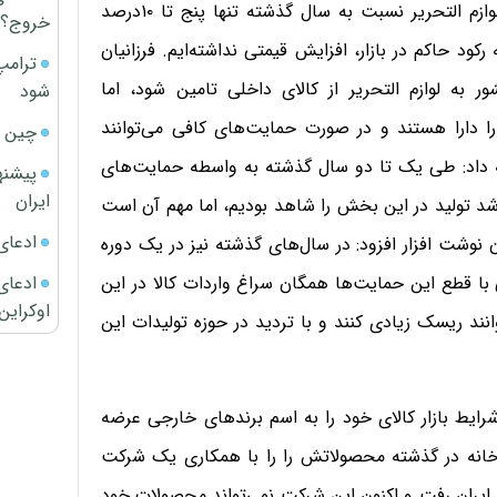
او با اشاره به اینکه در سال جاری قیمت نوشت افزار و لوازم التحریر نسبت به سال گذشته تنها پنج تا ۱۰‌درصد
خروج؟
ود حاکم در بازار، افزایش قیمتی نداشته‌ایم. فرزانیان
ترامپ
نون شاید حدود ۴۰‌درصد نیاز کشور به لوازم التحریر از کالای داخلی تامین شود، اما
شود
ن تامین ۸۰‌درصدی این بازار را دارا هستند و در صورت حمایت‌های کافی می‌توانند
چین ا
ه داد: طی یک تا دو سال گذشته به واسطه حمایت‌های
پیشنه
ایران
ین عرصه صورت گرفت، حدود ۱۰ تا ۱۵‌درصد رشد تولید در این بخش را شاهد بودیم، اما مهم آن است
ادعای
 نوشت افزار افزود: در سال‌های گذشته نیز در یک دوره
ادعای 
 قطع این حمایت‌ها همگان سراغ واردات کالا در این
اوکراین
نند ریسک زیادی کنند و با تردید در حوزه تولیدات این
شرایط بازار کالای خود را به اسم برندهای خارجی عرضه
ارخانه در گذشته محصولاتش را را با همکاری یک شرکت
ز ایران رفت و اکنون این شرکت نمی‌تواند محصولات خود