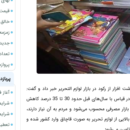
بهای 
قیمت نف
خالق ChatGPT زیر ذره‌بین وزارت دادگستری آمر
زمزمه
جدیدتر
تعداد
پروازهای 
پربازد
فزار از رکود در بازار لوازم التحریر خبر داد و گفت:
آغاز فروش فوری 
شهریورکه زمان اوج فروش در این صنف محسوب می‌شود در قیاس با سال‌های قبل حدود 30 تا 35 درصد کاهش
شرایط فروش 
یک بازار مصرفی محسوب می‌شود و مردم به آن نیاز دارند،
شرایط فرو
الایی از لوازم تحریر به صورت قاچاق وارد کشور شده و
تعطیلی ادا
امین می‌شود.