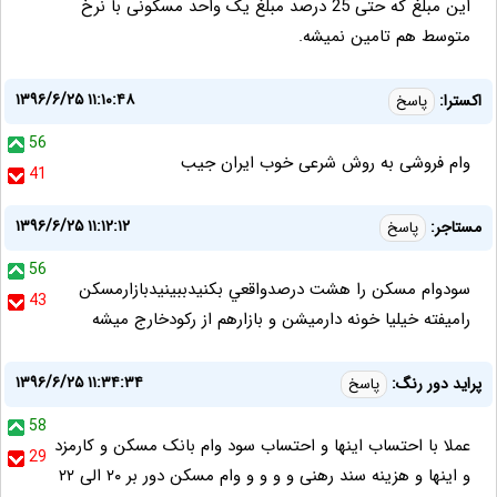
این مبلغ که حتی 25 درصد مبلغ یک واحد مسکونی با نرخ
متوسط هم تامین نمیشه.
۱۳۹۶/۶/۲۵ ۱۱:۱۰:۴۸
اکسترا:
پاسخ
56
وام فروشی به روش شرعی خوب ایران جیب
41
۱۳۹۶/۶/۲۵ ۱۱:۱۲:۱۲
مستاجر:
پاسخ
56
سودوام مسكن را هشت درصدواقعي بكنيدببينيدبازارمسكن
43
راميفته خيليا خونه دارميشن و بازارهم از ركودخارج ميشه
۱۳۹۶/۶/۲۵ ۱۱:۳۴:۳۴
پراید دور رنگ:
پاسخ
58
عملا با احتساب اینها و احتساب سود وام بانک مسکن و کارمزد
29
و اینها و هزینه سند رهنی و و و و وام مسکن دور بر ۲۰ الی ۲۲