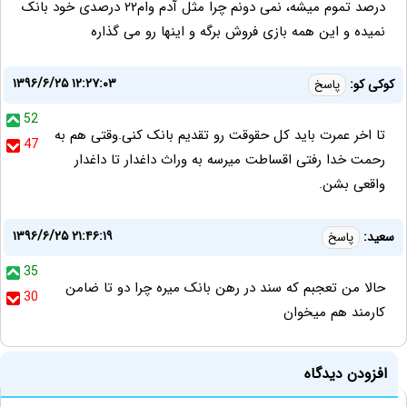
درصد تموم میشه، نمی دونم چرا مثل آدم وام۲۲ درصدی خود بانک
نمیده و این همه بازی فروش برگه و اینها رو می گذاره
۱۳۹۶/۶/۲۵ ۱۲:۲۷:۰۳
کوکی کو:
پاسخ
52
تا اخر عمرت باید کل حقوقت رو تقدیم بانک کنی.وقتی هم به
47
رحمت خدا رفتی اقساطت میرسه به وراث داغدار تا داغدار
واقعی بشن.
۱۳۹۶/۶/۲۵ ۲۱:۴۶:۱۹
سعید:
پاسخ
35
حالا من تعجبم که سند در رهن بانک میره چرا دو تا ضامن
30
کارمند هم ميخوان
افزودن دیدگاه