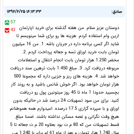
صادق:
۱۳۹۶/۶/۲۵ ۱۶:۱۳:۳۳
57
دوستان عزیز سلام. من هفته گذشته برای خرید اپارتمان
43
ازین وام استفاده کردم. هزینه ها رو برای شما مینویسم تا
شاید اگر کسی برنامه داره در جریان باشه: 1. من 16 میلیون
تومان بابت خرید اوراق تسه و جعاله پرداخت کردم. 2.
محضر 1.250 هزار تومان بابت انجام انتقال و استعلامات
مربوطه دریافت کرد. 3. مبلغ 1.450 بابت ترهین سند دریافت
خواهد شد. 4. هزینه های ریز و جزیی داره که مجموعا 500
هزار تومان خواهد بود. اگر خوش شانس باشید و به روند کار
بچسبید حدودا 1 ماه تا 45 روز میتونین پول رو دریافت
کنید. برای من سود تسهیلات 24 درصد شد در حالیکه بدون
اوراق و با سپرده گزاری 17.5 درصده. امیدوارم همه هموطنانم
هیچ وقت نگرانی و غصه مسکن نداشته باشند. ضمنا مبلغ
قسط تسهیلات من که 80 م ت بود بعلاوه 20 م ت جعاله تا 5
سال 1.740 هزار تومان و بعد از ماه 61 ام برابر با 1.240 می