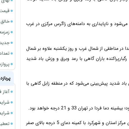
بهای 
قیمت نف
خالق ChatGPT زیر ذره‌بین وزارت دادگستری آمر
می‌شود و ناپایداری به دامنه‌های زاگرس مرکزی در غرب
زمزمه
جدیدتر
بتدا در مناطقی از شمال غرب و روز یکشنبه علاوه بر شمال
تعداد
 رگبارپراکنده باران گاهی با رعد وبرق و وزش باد شدید
پروازهای 
پربازد
باد شدید پیش‌بینی می‌شود که در منطقه زابل گاهی با
آغاز فروش فوری 
شرایط فروش 
ا در تهران 33 و 21 درجه خواهد بود.
شرایط فرو
روز آینده اهواز با بیشینه دمای 44 درجه بالای صفر گرم‌ترین مرکز استان و شهرکرد با کمینه دمای 5 درجه بالای صفر
تعطیلی ادا