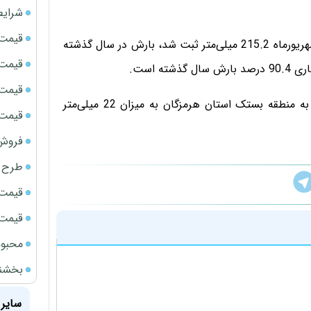
شرایط
قیمت سک
میانگین بارندگی کل کشور از ابتدای سال زراعی تا روز 16 شهریورماه 215.2 میلی‌متر ثبت شد، بارش در سال گذشته
قیمت ج
قیمت سکه
بیشترین میزان بارش در هفته پنجاهم سال زراعی متعلق به منطقه بستک استان هرمزگان به میزان 22 میلی‌متر
قیمت سک
فروش فور
طرح ج
قیمت سک
قیمت سک
محبوب
بخشنامه ف
سایر 