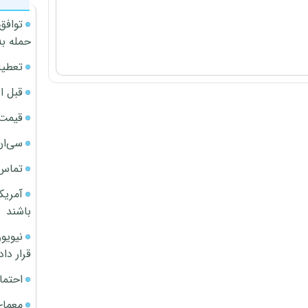
توافق
حمله به
تعطیل
قبل ا
قیمت آپار
سی‌ان
تماس 
آمریک
باشند
قرار داد
احتما
معمای