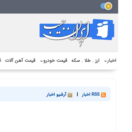
اخبار
⌄
ارز . طلا . سکه
قیمت خودرو
⌄
قیمت آهن آلات
ق
RSS اخبار
|
آرشیو اخبار