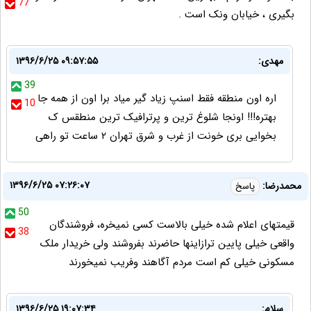
77
بگیری ، خیابان ونک است .
مهدی:
۱۳۹۶/۶/۲۵ ۰۹:۵۷:۵۵
39
اره اون منطقه فقط اسنپ زیاد گیر میاد برا اون از همه جا
10
بهتره!!! اونجا شلوغ ترین و پرترافیک ترین منطقس ک
بخوایی بری خونت از غرب و شرق تهران ۲ ساعت تو راهی
۱۳۹۶/۶/۲۵ ۰۷:۲۶:۰۷
محمدرضا:
پاسخ
50
قیمتهای اعلام شده خیلی بالاست کسی نمیخره، فروشندگان
38
واقعی خیلی پایین ترازاینها حاضرند بفروشند ولی خریدار ملک
مسکونی خیلی کم است مردم آگاهند وفریب نمیخورند
سلام:
۱۳۹۶/۶/۲۵ ۱۹:۰۷:۳۴