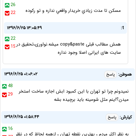
26
مسكن تا مدت زيادي خريدار واقعي نداره و تو ركوده
22
۱۳۹۶/۶/۲۵ ۱۳:۰۵:۴۹
t:
22
همش مطالب قبلی copy&paste میشه.نواوری،تحقیق در
15
سایت های ایرانی اصلا وجود نداره
۱۳۹۶/۶/۲۵ ۰۱:۰۶:۰۲
هموطن:
پاسخ
48
نمیدونم چرا تو تهران با این کمبود ابش اجازه ساخت استخر
29
میدن؟اینم مثل شومینه باید برچیده بشه
۱۳۹۶/۶/۲۵ ۰۱:۵۸:۴۴
کیارش:
پاسخ
16
به نظر اکثر مردم ، بهترین نقطه تهران ، ازهمه لحاظ که در نظر