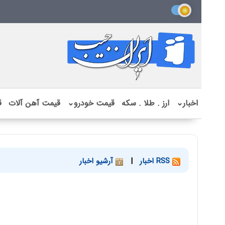
اخبار
⌄
ارز . طلا . سکه
قیمت خودرو
⌄
قیمت آهن آلات
ق
RSS اخبار
|
آرشیو اخبار