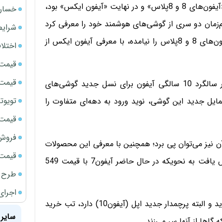
محصولات جدید خود که شامل «اپل واچ»، «اپل تی‌وی»، «آیفون‌های 8 و 8پلاس» و در نهایت «آیفون ایکس» بود،
خسارت
‌زمان دو سری از گوشی‌های هوشمند خود را معرفی کرد
شرایط
که این کار را تاکنون انجام نداده بود و به گفته برخی، آیفون‌های 8 و 8پلاس را نیامده، با معرفی آیفون ایکس از
اختلا
قیمت سک
قیمت ج
«ایکس» که در یونانی معادل عدد «10» هست، دقیقا در سالگرد 10 سالگی آیفون برای نسل جدید گوشی‌های
تویوتا bZ5 برای نخستین بار وارد بازار ای
ایل جدید این گوشی، نوید ورود به دهه‌ای متفاوت را
قیمت سک
فروش فور
ن نیز می‌توان پی برد؛ همچنین با معرفی این محصولات
قیمت سکه
جدید، قیمت محصولات پیشین اپل حدود 100 دلار کاهش یافت به نحویکه در حال حاضر آیفون7 با قیمت 549
طرح ج
اجرای
فارغ از مشخصات سخت‌افزاری و ظاهری که آیفونهای جدید و البته پرچمدار جدید اپل (آیفون10) دارد، تب خرید
سایر 
گاها از آنها سر می‌زند.