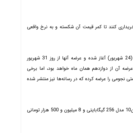
 خریداری کنند تا کمر قیمت آن شکسته و به نرخ واقعی
در حالیکه پیش‌سفارش آیفون8 و آیفون 8پلاس از امروز (24 شهریور) آغاز شده و عرضه آنها از روز 31 شهریور
10 نیز از پنجم آبان و عرضه آن از دوازدهم همان ماه خواهد بود، اما برخی
ی نجومی را عرضه کرده که در رسانه‌ها نیز منتشر شده
یکی از این لیست‌ها قیمت 11 میلیون تومان را جلوی آیفون10 مدل 256 گیگابایتی و 8 میلیون و 500 هزار تومانی