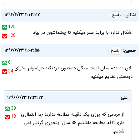
۱۳۹۶/۶/۲۳ ۱۱:۰۴:۳۷
اشکان:
پاسخ
125
اشکال نداره با پراید سفر میکنیم تا چشماشون در بیاد
28
۱۳۹۶/۶/۲۳ ۱۱:۰۴:۵۵
حسین:
پاسخ
61
الان یه عده میان اینجا میگن دستتون دردنکنه جونمونم بخوای
34
دودستی تقدیم میکنیم
علی:
۱۳۹۶/۶/۲۳ ۱۷:۲۲:۲۲
39
از مردمی که روزی یک دقیقه مطالعه ندارند چه انتظاری
18
داری؟اگه مطالعه داشتیم 38 سال اینجوری گرفتار نمی
شدیم.