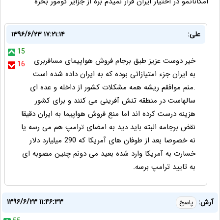
امکاناتمو در اختیار ایران قرار نمیدم بره از جزایر کومور بخره
علی:
۱۳۹۶/۶/۲۳ ۱۷:۲۱:۱۴
15
خیر دوست عزیز طبق برجام فروش هواپیمای مسافربری
16
به ایران جزء امتیازاتی بوده که به ایران داده شده است
.منم موافقم ریشه همه مشکلات کشور از داخله و عده ای
سالهاست در منطقه تنش آفرینی می کنند و برای کشور
هزینه درست کرده اند اما منع فروش هواپیما به ایران دقیقا
نقض برجامه البته باید دید به امضای ترامپ هم می رسه یا
نه خصوصا بعد از طوفان های آمریکا که 290 میلیارد دلار
خسارت به آمریکا وارد شده بعید می دونم چنین مصوبه ای
به تایید ترامپ برسه.
۱۳۹۶/۶/۲۳ ۱۱:۴۶:۳۳
آرش:
پاسخ