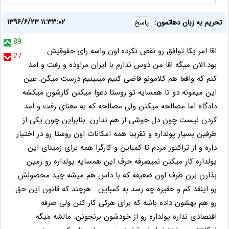
۱۳۹۶/۶/۲۳ ۱۱:۳۳:۰۲
تحریم به زبان دهاتمون:
پاسخ
89
اقا امر یکا توافق رو نقض نکرده.اون واسه رای حقوقیش
27
بود.الان میگه اقا من دوس ندارم با ایران مراوده و رفت و امد
کنم که واقعا هم کلامونو قاضی کنیم میبینیم درست میگن. عین
این میمونه دو تا همسایه تو روستا دعوا میکنن کارشون میکشه
دادگاه اما مصالحه میکنن ولی مصالحه که به معنای رفت و امد
کردن نیست چون دل خوشی از هم ندارن. بنابراین چون یکی از
طرفین بسیار پولداره و تقریبا همه امکانات اون روستا رو در اختیار
داره و از تراکتور مردم تا کمباین و کارگرا همه برای زمینای این
پولداره کار میکنن نمیصرفه حرف این همسایه پولداره رو زمین
بذارن برن طرف اون ضعیفه که با داس هم میشه چید محصولش
رو اینقد کم و حقیره چه رسد به کمباین . هرچند که قانون این حق
رو هم بهشون داده باشه که برای هرکی کار کنن ولی صرفه
اقتصادی نداره پولداره رو از خودشون برنجونن. مالشه میگه