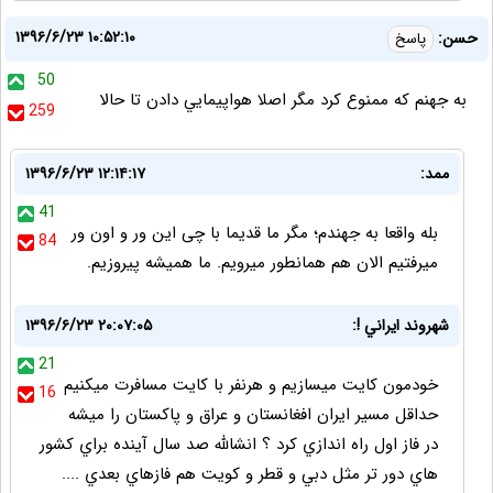
۱۳۹۶/۶/۲۳ ۱۰:۵۲:۱۰
حسن:
پاسخ
50
به جهنم كه ممنوع كرد مگر اصلا هواپيمايي دادن تا حالا
259
ممد:
۱۳۹۶/۶/۲۳ ۱۲:۱۴:۱۷
41
بله واقعا به جهندم؛ مگر ما قدیما با چی این ور و اون ور
84
میرفتیم الان هم همانطور میرویم. ما همیشه پیروزیم.
شهروند ايراني !:
۱۳۹۶/۶/۲۳ ۲۰:۰۷:۰۵
21
خودمون كايت ميسازيم و هرنفر با كايت مسافرت ميكنيم
16
حداقل مسير ايران افغانستان و عراق و پاكستان را ميشه
در فاز اول راه اندازي كرد ؟ انشالله صد سال آينده براي كشور
هاي دور تر مثل دبي و قطر و كويت هم فازهاي بعدي ....