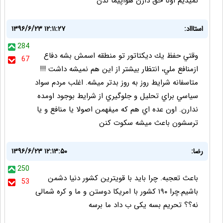
نمیدیم اونا حق دارن هواپیما ندن
استاااد:
۱۳۹۶/۶/۲۳ ۱۲:۱۱:۲۷
284
وقتي حفظ يك ديكتاتور تو منطقه اسمش بشه دفاع
67
ازمنافع ملي، انتظار بيشتر از اين هم نميشه داشت !!!
متاسفانه شرايط روز به روز بدتر ميشه. اغلب مردم سواد
سياسي براي تحليل و جلوگيري از شرايط بوجود اومده
ندارن. اون عده اي هم كه ميفهمن اصولا يا منافع و يا
ترسشون باعث ميشه سكوت كنن
رضا:
۱۳۹۶/۶/۲۳ ۱۲:۱۳:۵۰
250
باعث تعجبه. چرا باید با قویترین کشور دنیا دشمن
53
باشیم.چرا ۱۹۰ کشور با امریکا دوستن و ما و کره شمالی
نه؟؟ تحریم بسه یکی ب داد ما برسه