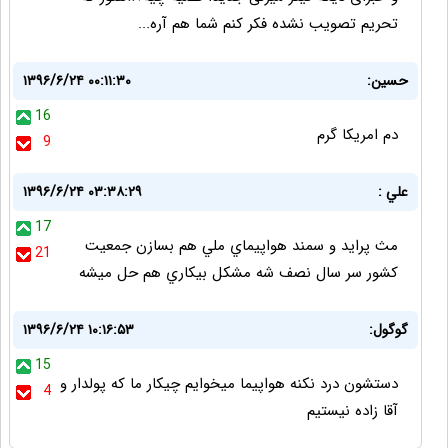
تحریم تصویب نشده فکر کنم شما هم آره...
حسین:
۱۳۹۶/۶/۲۴ ۰۰:۱۱:۳۰
16
دم امریکا گرم
9
علي :
۱۳۹۶/۶/۲۴ ۰۳:۳۸:۲۹
17
مث پرايد و سمند هواپيماي ملي هم بسازن جمعيت
21
كشور سر سال نصف شه مشكل بيكاري هم حل ميشه
گوگول:
۱۳۹۶/۶/۲۴ ۱۰:۱۶:۵۳
15
دستشون درد نکنه هواپیما میخوایم چیکار ما که پولدار و
4
آقا زاده نیستیم