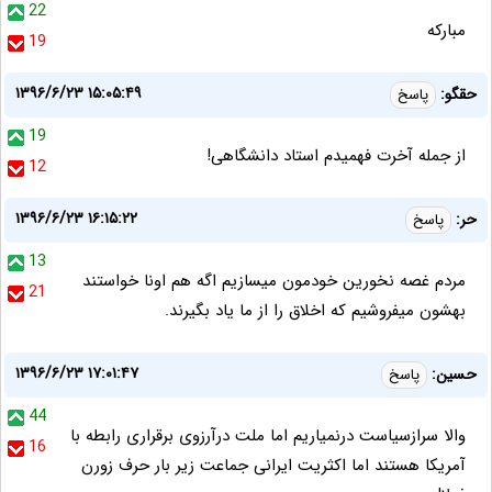
22
مبارکه
19
۱۳۹۶/۶/۲۳ ۱۵:۰۵:۴۹
حقگو:
پاسخ
19
از جمله آخرت فهمیدم استاد دانشگاهی!
12
۱۳۹۶/۶/۲۳ ۱۶:۱۵:۲۲
حر:
پاسخ
13
مردم غصه نخورین خودمون میسازیم اگه هم اونا خواستند
21
بهشون میفروشیم که اخلاق را از ما یاد بگیرند.
۱۳۹۶/۶/۲۳ ۱۷:۰۱:۴۷
حسين:
پاسخ
44
والا سرازسياست درنمياريم اما ملت درآرزوى برقرارى رابطه با
16
آمريكا هستند اما اكثريت ايرانى جماعت زير بار حرف زورن