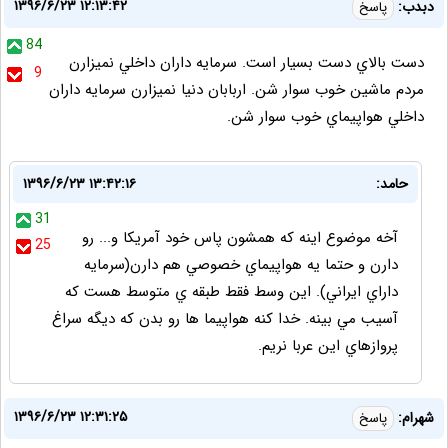
۱۳۹۶/۶/۲۳ ۱۲:۱۳:۴۲
دبدب:
پاسخ
84
دست بالاي دست بسيار است. سرمايه داران داخلي نميزارن
9
مردم ماشين خوب سوار شن. اربابان دنيا نميزارن سرمايه داران
داخلي هواپيماي خوب سوار شن.
حامد:
۱۳۹۶/۶/۲۳ ۱۳:۴۲:۱۶
31
آخه موضوع اينه كه همشون پاس خود آمريكا و... رو
25
دارن و حتما يه هواپيماي خصوصي هم دارن(سرمايه
داراي ايراني). اين وسط فقط طبقه ي متوسط هست كه
آسيب مي بينه. خدا كنه هواپيما ها رو بدن كه ديگه سراغ
پروازهاي اين عربا نريم.
۱۳۹۶/۶/۲۳ ۱۲:۳۱:۲۵
شهرام:
پاسخ