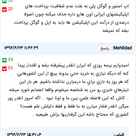
55
اپ استور و گوگل پلی به علت عدم شفافیت پرداخت های
20
اپلیکیشنهای ایرانی اون هارو داره حذف میکنه چون اصولا
درصدی از درآمد این اپلیکیشن ها باید به اپل و گوگل پرداخت
بشه که نمیشه
۱۳۹۶/۶/۲۳ ۱۱:۴۶:۴۹
MehRdad:
پاسخ
34
اميدوارم برسه روزي كه ايران انقدر پيشرفته بشه و اقتدار پيدا
93
كنه كه ديگه نيازي به خريد حتي يدونه پيچ از اين كشورهايي
كه هر روز يه بازي براي ما درميارن نداشته باشيم. هر بار اين
تيترهاي خبري رو من به شخصه ميخونم واقعا اعصابم خورد ميشه
.. كاش كه اين فاصله علمي بين ما و اونا نبود .. اگه امروز انقدر زور
ميگن انقدر فشار ميارن به ما فقط و فقط دليلش علم هست!
كشوري كه محتاج باشه اين گرفتاريها براش طبيعيه ..
الیاس:
۱۳۹۶/۶/۲۳ ۱۵:۳۱:۰۴