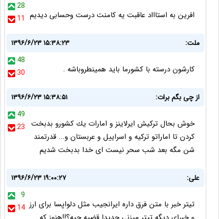
28
افرین به استاااد عاقبت یه کامنت درست وحسابی دیدیم
11
ملت:
۱۳۹۶/۶/۲۳ ۱۵:۳۸:۲۳
48
کارشون درسته با کشورما باید همینطروباشه .
30
از چى بگم برات:
۱۳۹۶/۶/۲۳ ۱۵:۳۸:۵۱
49
خوش بحال تركيش ايرلاينز و امارات يك كشورو بدبخت
23
كردن تا اماراتو تركيه و اسراييل و عربستان و... قدرتمند
شن مگه بعد شب سحر نيست اى خدا بدبخت شديم
علی:
۱۳۹۶/۶/۲۳ ۱۹:۰۰:۲۷
9
تیتر خبر با متن فرق داره ایرانجیب مثل دلواپسا برای ارز
14
و خبرای دیگه تیتر میزنی جدیدا قضیه چیه؟!!هنوز که