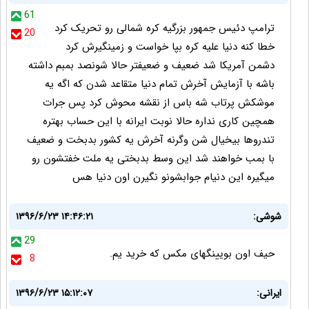
61
ترامپ دئیس جمهور بزرگیه کره شمالی رو تحریک کرد
20
خطا کنه دنیا علیه کره بپا خواست و زمینگیرش کرد
دشمن آمریکا شد ضعیف و ضعیفتر حالا شونصد بمبم داشته
باشه با آزمایش آخرش تمام دنیا متقاعد شدن که اگه یه
موشکش پرتاب شه باس از نقشه محوش کرد پس جرات
همچین کاری نداره حالا نوبت ایرانه با این حساب بهتره
تندروها بیخیال شن وگرنه آخرش یه کشور بدبخت و ضعیف
با بمب خواهند شد این وسط بدبختی یه ملت خفتشون رو
میگیره این دنیام جوابشونو نگیرن اون دنیا هس
شوشی:
۱۳۹۶/۶/۲۳ ۱۴:۴۶:۲۱
29
حیف اون بویینگهای مکس که خرید یم.
8
ایرانی:
۱۳۹۶/۶/۲۳ ۱۵:۱۲:۰۷