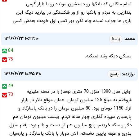
تمام ملکایی که بانکها رو دستشون مونده رو با بازار گرمی
بندازین به مردم و بانکها رو از ور شکستگی در بیارید دیگه این
بازی ها جواب نمیده چاه نکن بهر کسی اول خودت بعدش کسی
۱۳۹۶/۶/۲۳ ۱۰:۲۳:۱۰
محمد:
پاسخ
84
مسكن ديگه رشد نميكنه.
75
۱۳۹۶/۶/۲۳ ۱۰:۳۵:۳۸
برازنده:
پاسخ
49
اوایل سال 1390 منزل 70 متری نوساز را در محله منیریه
73
فروختم به مبلغ 125 میلیون تومان. همان موقع دلار در بازار
آزاد 1150 تومان بود. 80 میلیون تومان را در بانک پاسارگاد و
پارسیان سپرده گذاری چهار ساله کردم. بیست میلیون تومان هم
دلار و سکه خریدم. پنج میلیون هم تو دست و بالم بود. رفتم منزل
پدری و طبقه پایین نشستم. الان دوبار با بانک پاسارگاد و پارسیان