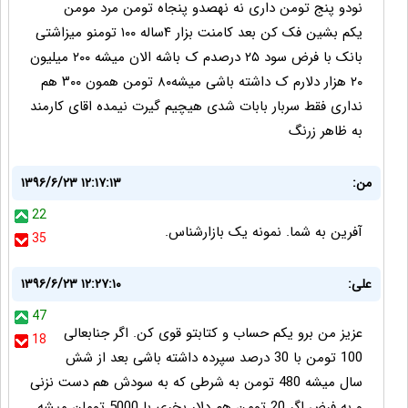
نودو پنج تومن داری نه نهصدو پنجاه تومن مرد مومن
یکم بشین فک کن بعد کامنت بزار ۴ساله ۱۰۰ تومنو میزاشتی
بانک با فرض سود ۲۵ درصدم ک باشه الان میشه ۲۰۰ میلیون
۲۰ هزار دلارم ک داشته باشی میشه۸۰ تومن همون ۳۰۰ هم
نداری فقط سربار بابات شدی هیچیم گیرت نیمده اقای کارمند
به ظاهر زرنگ
من:
۱۳۹۶/۶/۲۳ ۱۲:۱۷:۱۳
22
آفرین به شما. نمونه یک بازارشناس.
35
علی:
۱۳۹۶/۶/۲۳ ۱۲:۲۷:۱۰
47
عزیز من برو یکم حساب و کتابتو قوی کن. اگر جنابعالی
18
100 تومن با 30 درصد سپرده داشته باشی بعد از شش
سال میشه 480 تومن به شرطی که به سودش هم دست نزنی
و به فرض اگر 20 تومن هم دلار بخری با 5000 تومان میشه