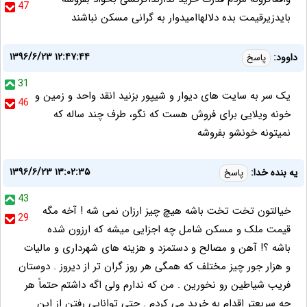
47
بایدزیرقیمت بده دلالهاامیدوار به گرانی مسکن نباشند
۱۳۹۶/۶/۲۳ ۱۲:۴۷:۴۴
داوود:
پاسخ
31
یک سر به سایت های دیوار و شیپور بزنید انقد واحد و زمین و
46
خونه ویلایی برای فروش هست که نگو، طرف چند ساله که
نمیتونه خونشو بفروشه
۱۳۹۶/۶/۲۳ ۱۳:۰۲:۳۵
یه بنده خدا:
پاسخ
43
خیالتون تخت تخت باشه هیچ چیز ارزان نمی شه ! آخه مگه
29
قیمت ملک و مسکن شامل چه اجزایی میشه که ارزون شده
باشه ؟! آهن و مصالح و دستمزد و هزینه های شهرداری و مالیات
و هزار جور چیز مختلف که همگی هر روز گران تر از دیروز . دوستان
فریب شیاطین رو نخورین . من که ندارم ولی اگه داشتم حتماً هر
چه سریعتر اقدام به خرید می کردم . حتی توانایی رفتن از این