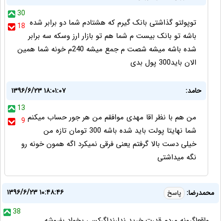
30
توپولتو گذاشتی بانک گیرم که هشتادم شما دو برابر شده
18
باشه تو بانک بیست م شما هم تو بازار ارز وسکه سه برابر
شده باشه میشه شصت م جمع میشه 240م خونه شما همین
الان باید300 پول بدی
حامد:
۱۳۹۶/۶/۲۳ ۱۸:۰۱:۰۷
13
من هم با نظر اقا مهدی موافقم من هر جور حساب میکنم
9
شما نهایتا پولت باید شده باشه 300 تومان تازه من
خیلی دست بالا گرفتم یعنی فرقی نمیکرد اگه همون خونه رو
نگه میداشتی
۱۳۹۶/۶/۲۳ ۱۰:۴۸:۴۶
محمدرضا:
پاسخ
38
واقعاگرونه مردم قدرت خرید ندارنداگرکسی بخواد بفروشه