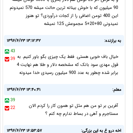
90 میلیون که با خوش بینانه ترین حالت میشه 570 نمیدونم
این 400 تومن اضافی را از کجات درآوردی؟ تو هنوز
نمیدونی 80+20+5 مجموعش 125 نمیشه
به برازنده:
۱۳۹۶/۶/۲۳ ۱۳:۱۲:۳۲
43
خیال باف خوبی هستی. فقط یک چیزی بگو باور کنیم. به
39
قول مهدی سود بانک که مشخصه دلار و طلا هم نهایت 4
برابر شده چطور به عدد 900 میلیون رسیدی خدا میدونه
معلم:
۱۳۹۶/۶/۲۳ ۱۳:۴۰:۴۱
39
آفرین بر تو من هم مثل تو همون کار را کردم الان
22
مستاجرم و آهی در بساط ندارم چه کنم ؟
اخه درو غ به این بزرگی:
۱۳۹۶/۶/۲۳ ۱۶:۵۳:۵۷