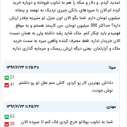
تمدید کردم. و دلار و سکه را هم به تناوب فروخته و دوباره خرید
کرده ام.الان با سپردهای بانکی چیزی نزدیک به نهصد و پنجاه
میلیون تومان دارم. شما بگو الان اون منزل تو منیریه چقدر ارزش
داره؟ حداکثر 300 میلیون تومان. من کارمند هستم و به موقع
فهمیدم باید چکار کنم. ملک شاید رشد داشته ولی به همان نسبت
الان خریدار نداره. فقط مصرف کننده واقعی میره به سمت خرید
ملک و آپارتمان. یعنی دیگه ارزش ریسک و سرمایه گذاری نداره.
سینا:
۱۳۹۶/۶/۲۳ ۱۱:۲۵:۳۸
21
داداش بهترین کار رو کردی. کاش منم عقل تو رو داشتم.
41
نوش جونت.
مهدی:
۱۳۹۶/۶/۲۳ ۱۱:۴۵:۳۲
63
شما به تناوب پولاتو خرج کردی فک کنم تا سپرده الان
20