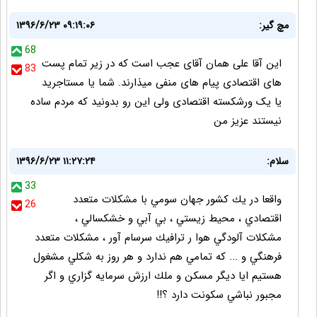
مچ گیر:
۱۳۹۶/۶/۲۳ ۰۹:۱۹:۰۶
68
این آقا علی همان آقای عجب است که در زیر تمام پست
83
های اقتصادی پیام های منفی میذارند. شما یا مستاجرید
یا یک ورشکسته اقتصادی ولی این رو بدونید که مردم ساده
نیستند عزیز من
سلام:
۱۳۹۶/۶/۲۳ ۱۱:۲۷:۲۴
33
واقعا در يك كشور جهان سومي با مشكلات متعدد
26
اقتصادي ، محيط زيستي ، بي آبي و خشكسالي ،
مشكلات آلودگي هوا ر ترافيك سرسام آور ، مشكلات متعدد
فرهنگي و ... كه تمامي هم ندارد و هر روز به شكلي مشغول
هستيم ايا ديگر مسكن و ملك ارزش سرمايه گزاري و اگر
مجبور نباشي سكونت دارد ؟!!