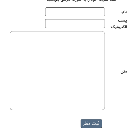
نام:
پست
الکترونیک:
متن: