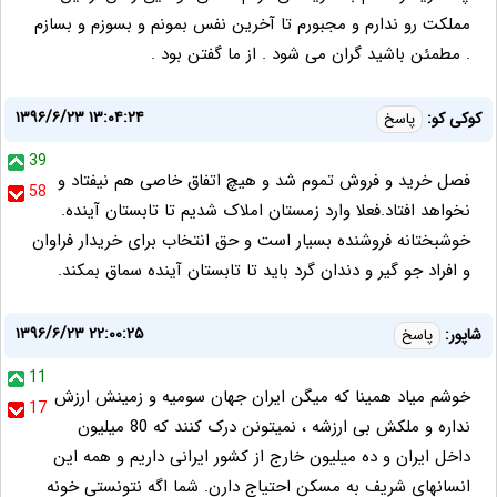
مملکت رو ندارم و مجبورم تا آخرین نفس بمونم و بسوزم و بسازم
. مطمئن باشید گران می شود . از ما گفتن بود .
۱۳۹۶/۶/۲۳ ۱۳:۰۴:۲۴
کوکی کو:
پاسخ
39
فصل خرید و فروش تموم شد و هیچ اتفاق خاصی هم نیفتاد و
58
نخواهد افتاد.فعلا وارد زمستان املاک شدیم تا تابستان آینده.
خوشبختانه فروشنده بسیار است و حق انتخاب برای خریدار فراوان
و افراد جو گیر و دندان گرد باید تا تابستان آینده سماق بمکند.
۱۳۹۶/۶/۲۳ ۲۲:۰۰:۲۵
شاپور:
پاسخ
11
خوشم میاد همینا که میگن ایران جهان سومیه و زمینش ارزش
17
نداره و ملکش بی ارزشه ، نمیتونن درک کنند که 80 میلیون
داخل ایران و ده میلیون خارج از کشور ایرانی داریم و همه این
انسانهای شریف به مسکن احتیاج دارن. شما اگه نتونستی خونه