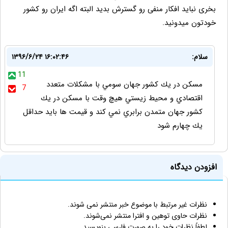
بخری نباید افکار منفی رو گسترش بدید البته اگه ایران رو کشور
خودتون میدونید.
سلام:
۱۳۹۶/۶/۲۴ ۱۶:۰۲:۴۶
11
مسكن در يك كشور جهان سومي با مشكلات متعدد
7
اقتصادي و محيط زيستي هيچ وقت با مسكن در يك
كشور جهان متمدن برابري نمي كند و قيمت ها بايد حداقل
يك چهارم شود
افزودن دیدگاه
نظرات غیر مرتبط با موضوع خبر منتشر نمی شوند.
نظرات حاوی توهین و افترا منتشر نمی‌شوند.
لطفاً نظرات خود را به صورت فارسی بنویسید.